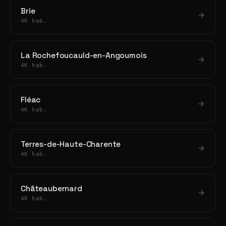
Brie
4K hab.
La Rochefoucauld-en-Angoumois
4K hab.
Fléac
4K hab.
Terres-de-Haute-Charente
4K hab.
Châteaubernard
4K hab.