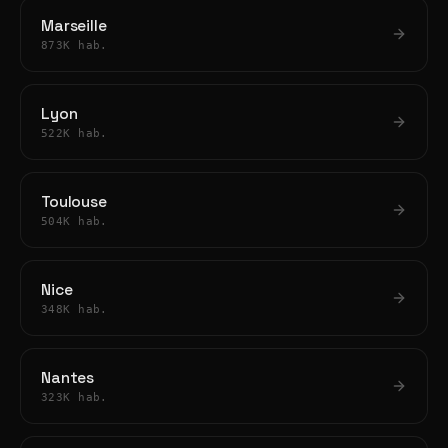
Marseille
873K hab.
Lyon
522K hab.
Toulouse
504K hab.
Nice
348K hab.
Nantes
323K hab.