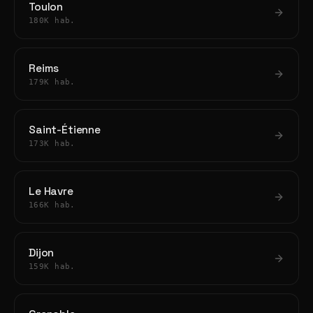
Toulon
180K hab.
Reims
179K hab.
Saint-Étienne
173K hab.
Le Havre
166K hab.
Dijon
159K hab.