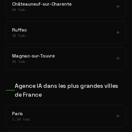
Châteauneuf-sur-Charente
4K hab.
Ruffec
3K hab.
Magnac-sur-Touvre
3K hab.
Agence IA dans les plus grandes villes
de France
Paris
2.1M hab.