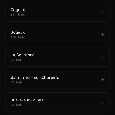
Cognac
18K hab.
Soyaux
10K hab.
La Couronne
8K hab.
Saint-Yrieix-sur-Charente
8K hab.
Ruelle-sur-Touvre
7K hab.