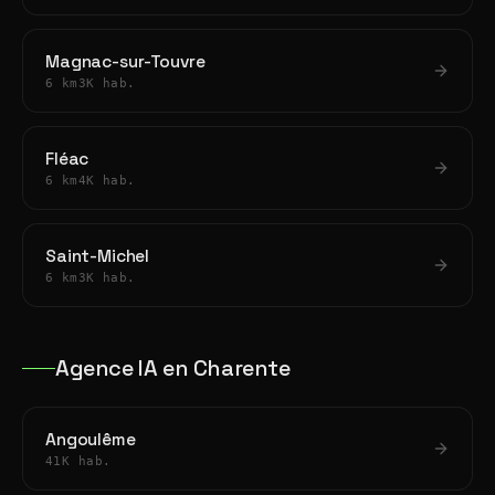
Magnac-sur-Touvre
6 km
3K hab.
Fléac
6 km
4K hab.
Saint-Michel
6 km
3K hab.
Agence IA en Charente
Angoulême
41K hab.