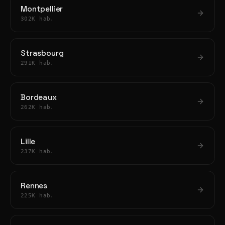
Montpellier
302K hab.
Strasbourg
291K hab.
Bordeaux
262K hab.
Lille
237K hab.
Rennes
225K hab.