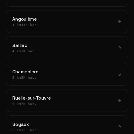
Angoulême
4 km
41K hab.
Balzac
4 km
1K hab.
Champniers
5 km
5K hab.
Ruelle-sur-Touvre
5 km
7K hab.
Soyaux
5 km
10K hab.