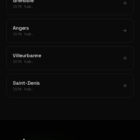
Grenoble
157K hab.
Angers
157K hab.
Villeurbanne
157K hab.
Saint-Denis
155K hab.