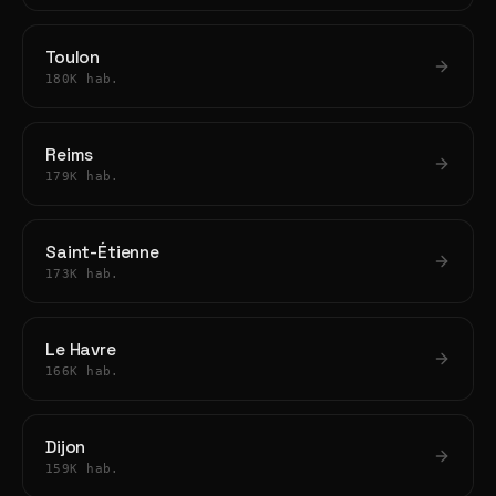
Toulon
180K hab.
Reims
179K hab.
Saint-Étienne
173K hab.
Le Havre
166K hab.
Dijon
159K hab.