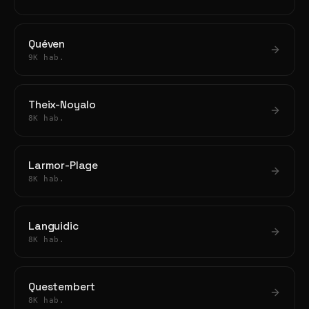
Quéven
9K hab.
Theix-Noyalo
8K hab.
Larmor-Plage
8K hab.
Languidic
8K hab.
Questembert
8K hab.