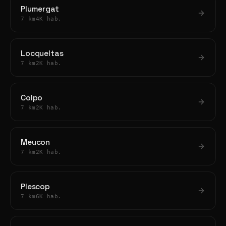
Plumergat
7 km
4K hab.
Locqueltas
7 km
2K hab.
Colpo
7 km
2K hab.
Meucon
7 km
2K hab.
Plescop
7 km
6K hab.