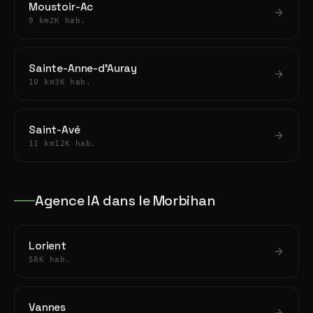
Moustoir-Ac
9 km
2K hab.
Sainte-Anne-d'Auray
10 km
3K hab.
Saint-Avé
11 km
12K hab.
Agence IA dans le Morbihan
Lorient
58K hab.
Vannes