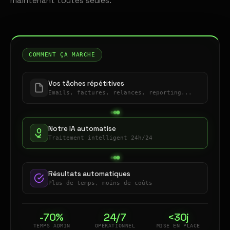
maintenant toutes seules.
COMMENT ÇA MARCHE
Vos tâches répétitives
Emails, factures, relances, reporting...
Notre IA automatise
Traitement intelligent 24h/24
Résultats automatiques
Plus de temps, moins de coûts
-70%
24/7
<30j
TEMPS ADMIN
OPÉRATIONNEL
MISE EN PLACE