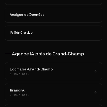
Analyse de Données
IA Générative
Agence IA près de Grand-Champ
Locmaria-Grand-Champ
4 km
2K hab.
Brandivy
6 km
1K hab.