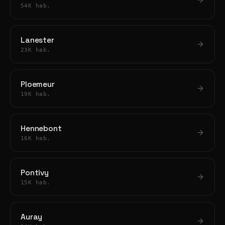
54K hab.
Lanester
23K hab.
Ploemeur
19K hab.
Hennebont
16K hab.
Pontivy
15K hab.
Auray