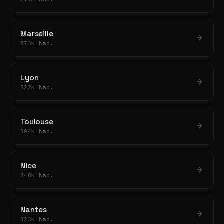
Marseille
873K hab.
Lyon
522K hab.
Toulouse
504K hab.
Nice
348K hab.
Nantes
323K hab.