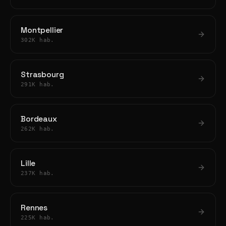
Montpellier
302K hab.
Strasbourg
291K hab.
Bordeaux
262K hab.
Lille
237K hab.
Rennes
225K hab.