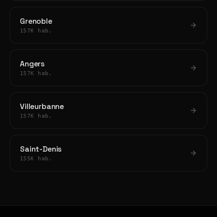
Grenoble
157K hab.
Angers
157K hab.
Villeurbanne
157K hab.
Saint-Denis
155K hab.