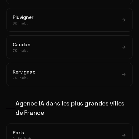
Pluvigner
8K hab.
Caudan
7K hab.
Kervignac
7K hab.
Agence IA dans les plus grandes villes
de France
Paris
2.1M hab.