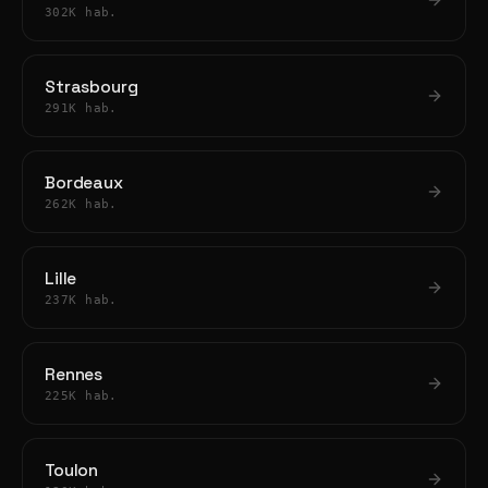
302K hab.
Strasbourg
291K hab.
Bordeaux
262K hab.
Lille
237K hab.
Rennes
225K hab.
Toulon