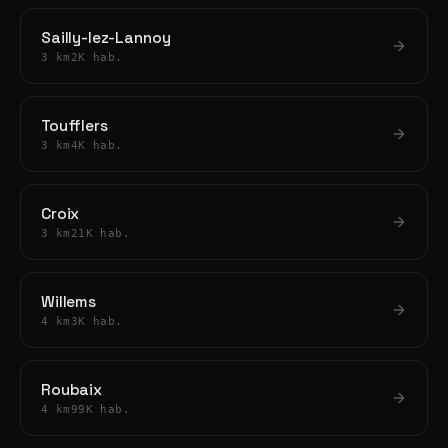
Sailly-lez-Lannoy
3 km
2K hab.
Toufflers
3 km
4K hab.
Croix
3 km
21K hab.
Willems
4 km
3K hab.
Roubaix
4 km
99K hab.