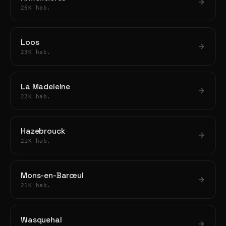
26K hab.
Loos
23K hab.
La Madeleine
22K hab.
Hazebrouck
21K hab.
Mons-en-Barœul
21K hab.
Wasquehal