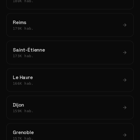
180K hab.
Reims
179K hab.
Saint-Étienne
173K hab.
Le Havre
166K hab.
Dijon
159K hab.
Grenoble
157K hab.