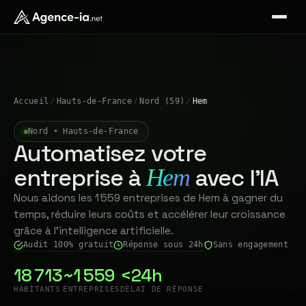
Accueil
/
Hauts-de-France
/
Nord (59)
/
Hem
Nord • Hauts-de-France
Automatisez votre
entreprise à
avec l'IA
Hem
Nous aidons les 1 559 entreprises de Hem à gagner du
temps, réduire leurs coûts et accélérer leur croissance
grâce à l'intelligence artificielle.
Audit 100% gratuit
Réponse sous 24h
Sans engagement
18 713
~1 559
<24h
HABITANTS
ENTREPRISES
DÉLAI DE RÉPONSE