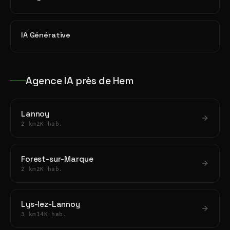
IA Générative
Agence IA près de Hem
Lannoy
2 km
2K hab.
Forest-sur-Marque
2 km
2K hab.
Lys-lez-Lannoy
3 km
14K hab.