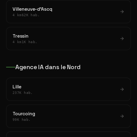
Villeneuve-d'Ascq
4 km
62K hab.
Tressin
4 km
1K hab.
Agence IA dans le Nord
Lille
237K hab.
Tourcoing
99K hab.