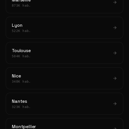
Marseille
873K hab.
Lyon
522K hab.
Toulouse
504K hab.
Nice
348K hab.
Nantes
323K hab.
Montpellier