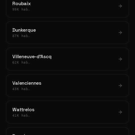
Roubaix
99K hab.
Dunkerque
87K hab.
Villeneuve-d'Ascq
62K hab.
Valenciennes
43K hab.
Wattrelos
41K hab.