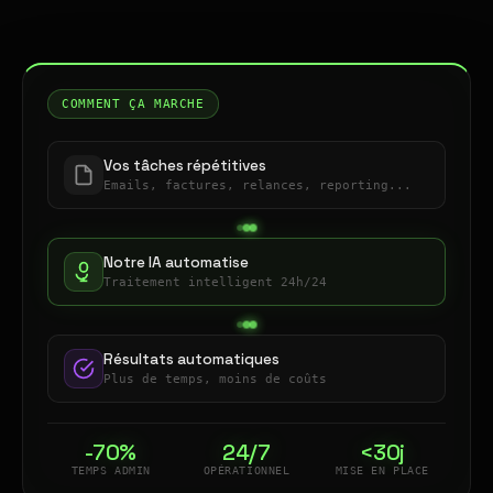
COMMENT ÇA MARCHE
Vos tâches répétitives
Emails, factures, relances, reporting...
Notre IA automatise
Traitement intelligent 24h/24
Résultats automatiques
Plus de temps, moins de coûts
-70%
24/7
<30j
TEMPS ADMIN
OPÉRATIONNEL
MISE EN PLACE