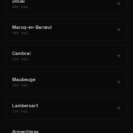
Douai
40K hab.
Marcq-en-Barœul
39K hab.
Cambrai
31K hab.
Maubeuge
29K hab.
Lambersart
27K hab.
Armentières