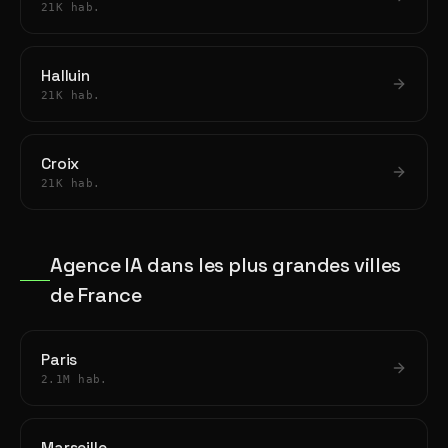
21K hab.
Halluin
21K hab.
Croix
21K hab.
Agence IA dans les plus grandes villes
de France
Paris
2.1M hab.