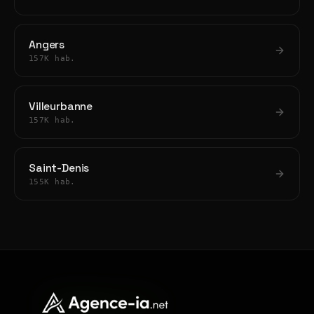
Angers
157K hab.
Villeurbanne
157K hab.
Saint-Denis
155K hab.