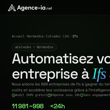
Accueil
/
Normandie
/
Calvados (14)
/
Ifs
Calvados • Normandie
Automatisez vo
entreprise à
Ifs
Nous aidons les 998 entreprises de Ifs à gagner du tem
coûts et accélérer leur croissance grâce à l'intelligence 
Audit 100% gratuit
Réponse sous 24h
Sans engagemen
11 981
~998
<24h