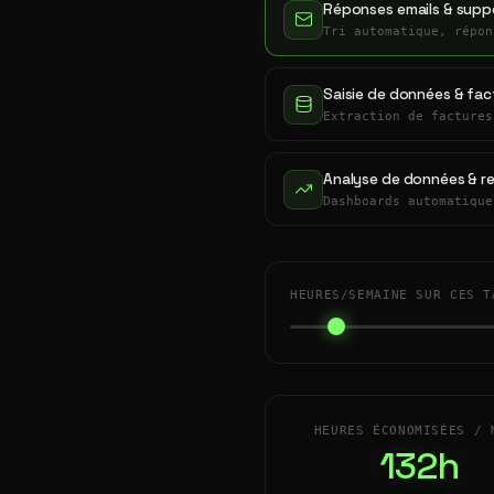
Réponses emails & suppo
Tri automatique, répon
Saisie de données & fac
Extraction de factures
Analyse de données & r
Dashboards automatique
HEURES/SEMAINE SUR CES T
HEURES ÉCONOMISÉES / 
132h