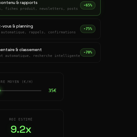
contenu & rapports
-65%
s, fiches produit, newsletters, posts
z-vous & planning
-75%
 automatique, rappels, confirmations
entaire & classement
-70%
nt automatique, recherche intelligente
IRE MOYEN (€/H)
35€
ROI ESTIMÉ
9.2x