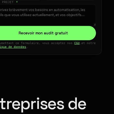
E PROJET
*
Recevoir mon audit gratuit
umettant ce formulaire, vous acceptez nos
CGU
et notre
ique de données
.
treprises de