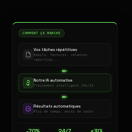
COMMENT ÇA MARCHE
Vos tâches répétitives
Emails, factures, relances,
reporting...
Notre IA automatise
Traitement intelligent 24h/24
Résultats automatiques
Plus de temps, moins de coûts
-70%
24/7
<30j