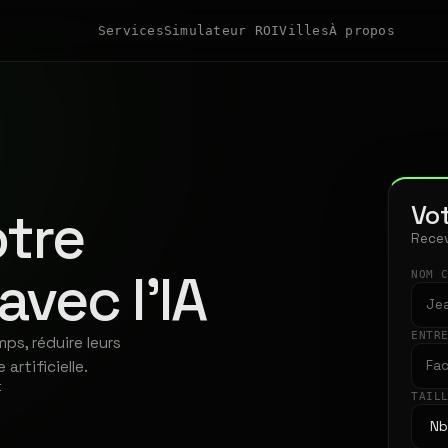
Services
Simulateur ROI
Villes
À propos
Vot
tre
Recev
avec l'IA
NOM 
ENTR
ps, réduire leurs
artificielle.
t
TAIL