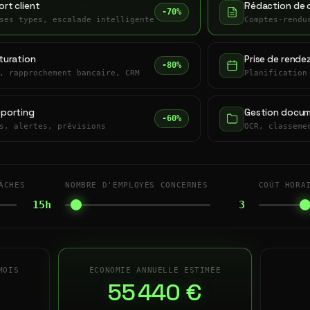
rt client
Rédaction de 
-70%
ses types, escalade intelligente
Comptes-rendu
turation
Prise de rende
-80%
, rapprochement bancaire, CRM
Planification
eporting
Gestion docum
-60%
s, alertes, prévisions
OCR, classeme
ÂCHES
NOMBRE D'EMPLOYÉS CONCERNÉS
COÛT HORA
15h
3
MOIS
ÉCONOMIE ANNUELLE ESTIMÉE
55 440 €