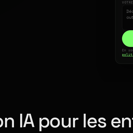
VOTR
En so
polit
n IA pour les en