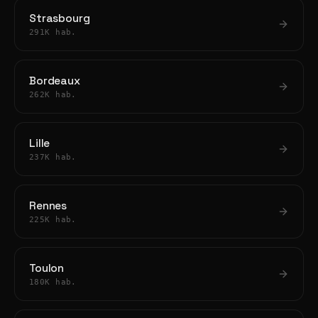
Strasbourg
291K hab.
Bordeaux
262K hab.
Lille
237K hab.
Rennes
225K hab.
Toulon
180K hab.