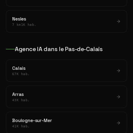
Nesles
7 km
1K hab.
Agence IA dans le Pas-de-Calais
Calais
67K hab.
Arras
43K hab.
Boulogne-sur-Mer
41K hab.