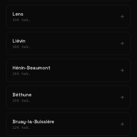
Lens
33K hab.
Liévin
30K hab.
Hénin-Beaumont
26K hab.
Béthune
25K hab.
Bruay-la-Buissière
22K hab.