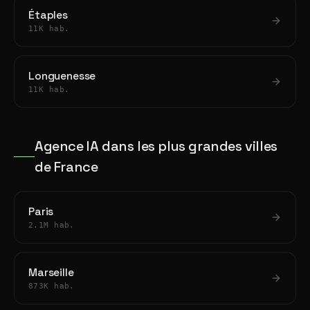
Étaples
11K hab.
Longuenesse
11K hab.
Agence IA dans les plus grandes villes
de France
Paris
2.1M hab.
Marseille
873K hab.