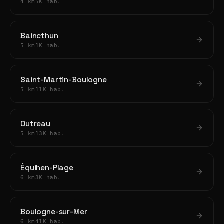
4 km
5K hab.
Baincthun
5 km
1K hab.
Saint-Martin-Boulogne
5 km
11K hab.
Outreau
5 km
13K hab.
Équihen-Plage
6 km
3K hab.
Boulogne-sur-Mer
6 km
41K hab.