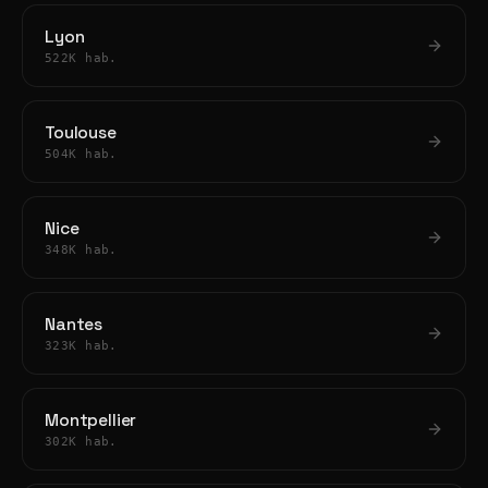
Lyon
522K hab.
Toulouse
504K hab.
Nice
348K hab.
Nantes
323K hab.
Montpellier
302K hab.