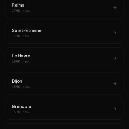
Reims
179K hab.
Saint-Étienne
173K hab.
Le Havre
166K hab.
Dijon
159K hab.
Grenoble
157K hab.