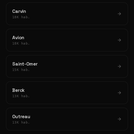
Carvin
18K hab.
Avion
18K hab.
Saint-Omer
15K hab.
Berck
13K hab.
Outreau
13K hab.