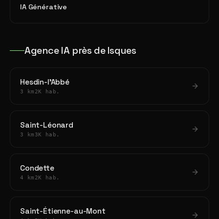
IA Générative
Agence IA près de Isques
Hesdin-l'Abbé
3 km
2K hab.
Saint-Léonard
3 km
3K hab.
Condette
4 km
2K hab.
Saint-Étienne-au-Mont