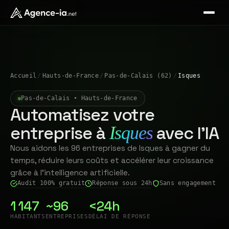
Accueil
/
Hauts-de-France
/
Pas-de-Calais (62)
/
Isques
Pas-de-Calais • Hauts-de-France
Automatisez votre
entreprise à
avec l'IA
Isques
Nous aidons les 96 entreprises de Isques à gagner du
temps, réduire leurs coûts et accélérer leur croissance
grâce à l'intelligence artificielle.
Audit 100% gratuit
Réponse sous 24h
Sans engagement
1 147
~96
<24h
HABITANTS
ENTREPRISES
DÉLAI DE RÉPONSE