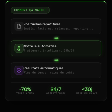
COMMENT ÇA MARCHE
Vos tâches répétitives
Emails, factures, relances, reporting...
Notre IA automatise
Traitement intelligent 24h/24
Résultats automatiques
Plus de temps, moins de coûts
-70%
24/7
<30j
TEMPS ADMIN
OPÉRATIONNEL
MISE EN PLACE