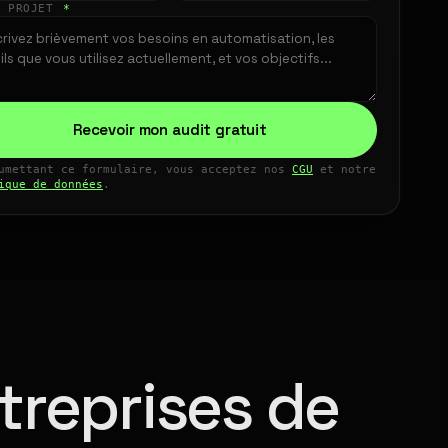
E PROJET
*
Recevoir mon audit gratuit
umettant ce formulaire, vous acceptez nos
CGU
et notre
ique de données
.
treprises de