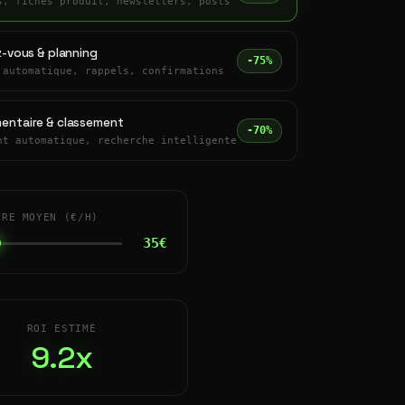
s, fiches produit, newsletters, posts
z-vous & planning
-75%
 automatique, rappels, confirmations
entaire & classement
-70%
nt automatique, recherche intelligente
IRE MOYEN (€/H)
35€
ROI ESTIMÉ
9.2x