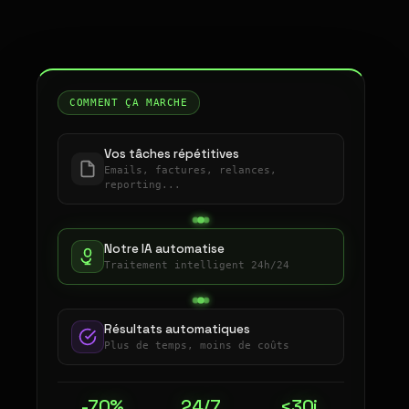
COMMENT ÇA MARCHE
Vos tâches répétitives
Emails, factures, relances,
reporting...
Notre IA automatise
Traitement intelligent 24h/24
Résultats automatiques
Plus de temps, moins de coûts
-70%
24/7
<30j