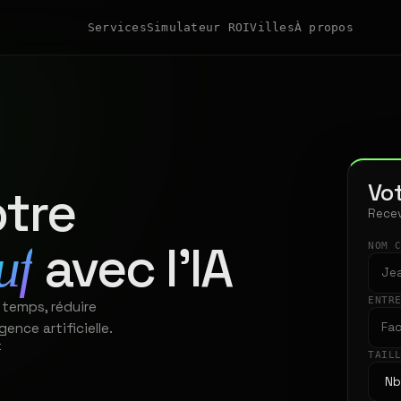
Services
Simulateur ROI
Villes
À propos
Vot
tre
Recev
avec l'IA
uf
NOM 
ENTR
 temps, réduire
gence artificielle.
t
TAIL