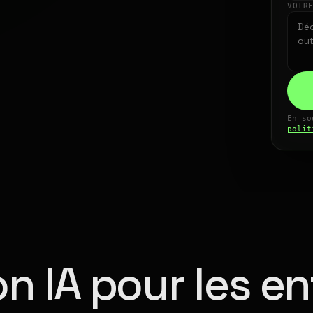
VOTR
En so
polit
n IA pour les en