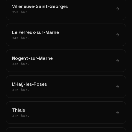
Villeneuve-Saint-Georges
35K hab.
Le Perreux-sur-Marne
34K hab.
Nogent-sur-Marne
33K hab.
L'Haÿ-les-Roses
31K hab.
Thiais
31K hab.