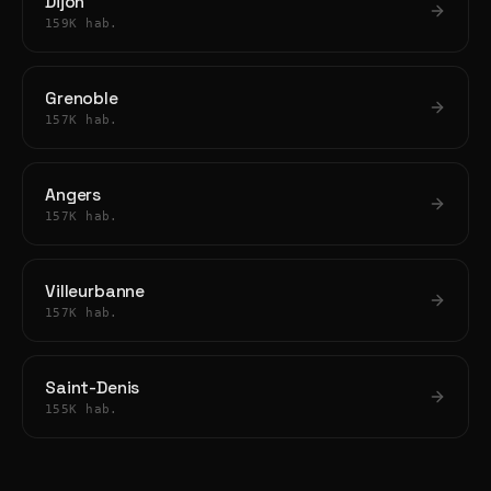
Dijon
159K hab.
Grenoble
157K hab.
Angers
157K hab.
Villeurbanne
157K hab.
Saint-Denis
155K hab.