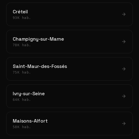
Créteil
93K hab.
Champigny-sur-Marne
78K hab.
Saint-Maur-des-Fossés
75K hab.
Ivry-sur-Seine
64K hab.
Maisons-Alfort
58K hab.