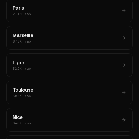
Paris
2.1M hab.
Marseille
873K hab.
Lyon
522K hab.
Toulouse
504K hab.
Nice
348K hab.