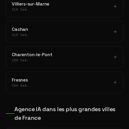
Villiers-sur-Marne
31K hab.
Cachan
31K hab.
Charenton-le-Pont
29K hab.
Fresnes
29K hab.
Agence IA dans les plus grandes villes
de France