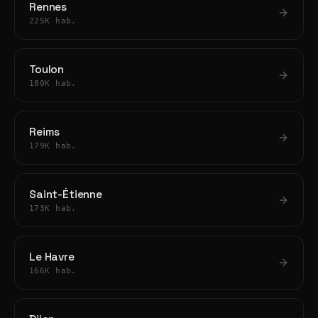
Rennes
225K hab.
Toulon
180K hab.
Reims
179K hab.
Saint-Étienne
173K hab.
Le Havre
166K hab.