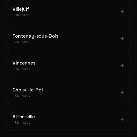
Villejuif
58K hab.
Fontenay-sous-Bois
52K hab.
Vincennes
49K hab.
Choisy-le-Roi
46K hab.
Alfortville
45K hab.