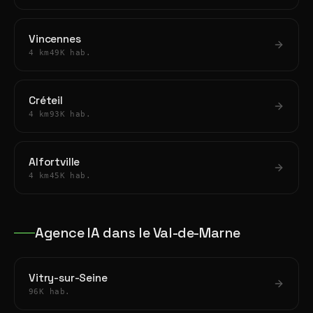
Vincennes
4 km
49K hab.
Créteil
4 km
93K hab.
Alfortville
4 km
45K hab.
Agence IA dans le Val-de-Marne
Vitry-sur-Seine
96K hab.