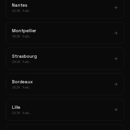
Nantes
323K hab.
Montpellier
302K hab.
Strasbourg
291K hab.
Bordeaux
262K hab.
Lille
237K hab.