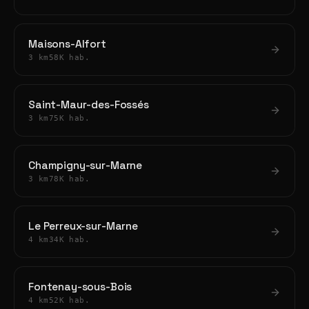
Maisons-Alfort
3 km
58K hab.
Saint-Maur-des-Fossés
3 km
75K hab.
Champigny-sur-Marne
3 km
78K hab.
Le Perreux-sur-Marne
4 km
34K hab.
Fontenay-sous-Bois
4 km
52K hab.