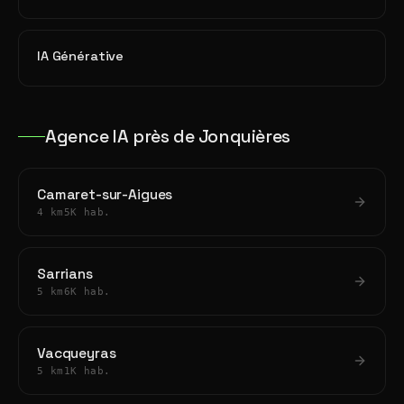
IA Générative
Agence IA près de Jonquières
Camaret-sur-Aigues
4 km
5K hab.
Sarrians
5 km
6K hab.
Vacqueyras
5 km
1K hab.