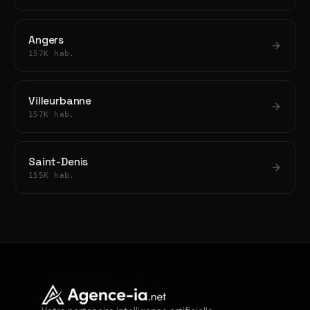
Angers
157K hab.
Villeurbanne
157K hab.
Saint-Denis
155K hab.