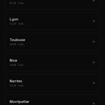
873K hab.
Lyon
522K hab.
Toulouse
504K hab.
Nice
348K hab.
Nantes
323K hab.
Montpellier