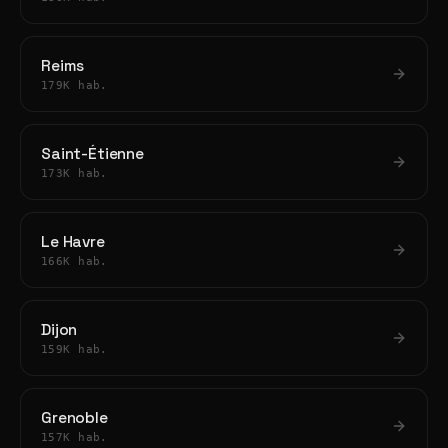
Reims
179K hab.
Saint-Étienne
173K hab.
Le Havre
166K hab.
Dijon
159K hab.
Grenoble
157K hab.