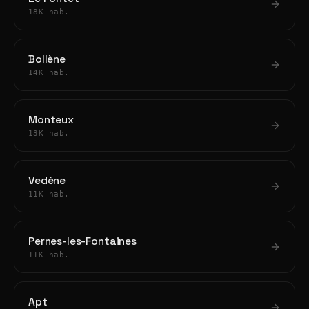
18K hab.
Bollène
14K hab.
Monteux
13K hab.
Vedène
11K hab.
Pernes-les-Fontaines
11K hab.
Apt