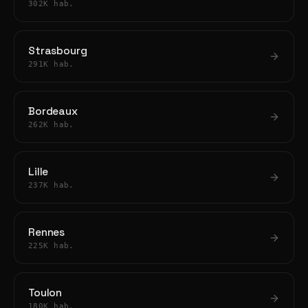
302K hab.
Strasbourg
291K hab.
Bordeaux
262K hab.
Lille
237K hab.
Rennes
225K hab.
Toulon
180K hab.