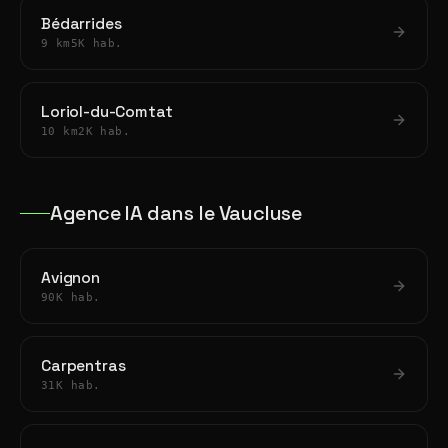
Bédarrides
9 km
5K hab.
Loriol-du-Comtat
10 km
2K hab.
Agence IA dans le Vaucluse
Avignon
90K hab.
Carpentras
31K hab.