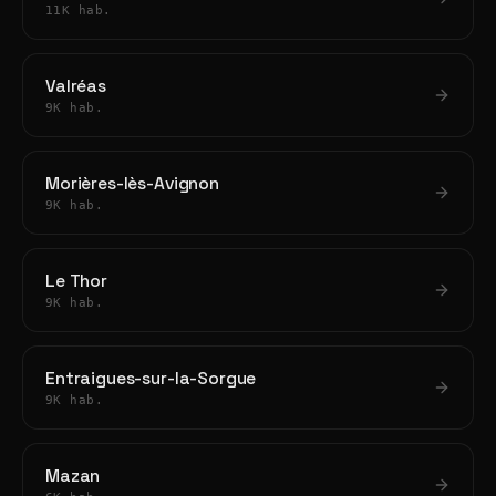
11K hab.
Valréas
9K hab.
Morières-lès-Avignon
9K hab.
Le Thor
9K hab.
Entraigues-sur-la-Sorgue
9K hab.
Mazan