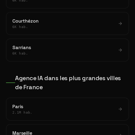
6K hab.
Courthézon
6K hab.
Sarrians
6K hab.
Agence IA dans les plus grandes villes
de France
Paris
2.1M hab.
Marseille