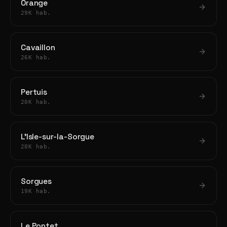
Orange
29K hab.
Cavaillon
26K hab.
Pertuis
20K hab.
L'Isle-sur-la-Sorgue
20K hab.
Sorgues
19K hab.
Le Pontet