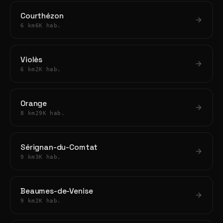
Courthézon
6 km
6K hab.
Violès
6 km
2K hab.
Orange
8 km
29K hab.
Sérignan-du-Comtat
9 km
3K hab.
Beaumes-de-Venise
9 km
2K hab.