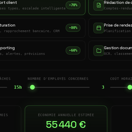
rt client
Rédaction de 
-70%
ses types, escalade intelligente
Comptes-rendu
turation
Prise de rende
-80%
, rapprochement bancaire, CRM
Planification
eporting
Gestion docum
-60%
s, alertes, prévisions
OCR, classeme
ÂCHES
NOMBRE D'EMPLOYÉS CONCERNÉS
COÛT HORA
15h
3
MOIS
ÉCONOMIE ANNUELLE ESTIMÉE
55 440 €