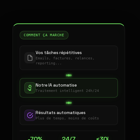
COMMENT ÇA MARCHE
Vos tâches répétitives
Emails, factures, relances,
reporting...
Notre IA automatise
Traitement intelligent 24h/24
Résultats automatiques
Plus de temps, moins de coûts
-70%
24/7
<30j