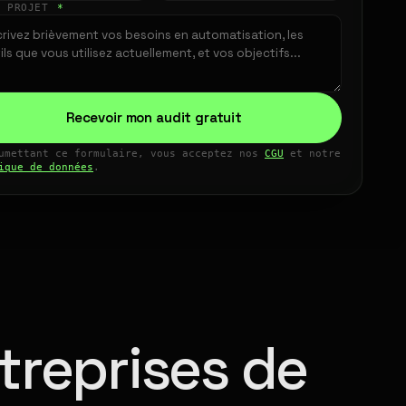
E PROJET
*
Recevoir mon audit gratuit
umettant ce formulaire, vous acceptez nos
CGU
et notre
ique de données
.
treprises de