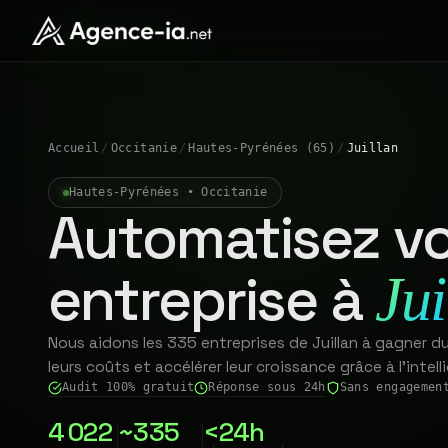
Accueil
/
Occitanie
/
Hautes-Pyrénées (65)
/
Juillan
Hautes-Pyrénées • Occitanie
Automatisez vo
entreprise à
Jui
Nous aidons les 335 entreprises de Juillan à gagner d
leurs coûts et accélérer leur croissance grâce à l'intelli
Audit 100% gratuit
Réponse sous 24h
Sans engagemen
4 022
~335
<24h