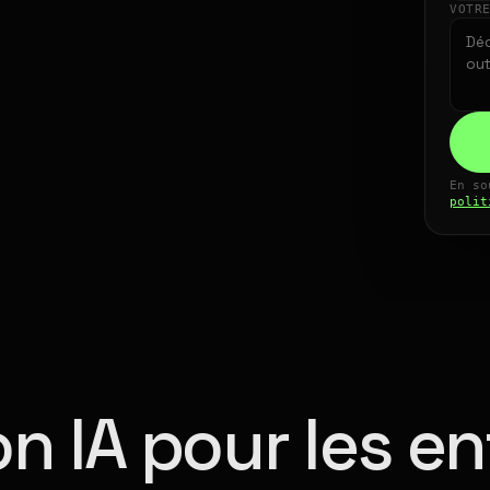
VOTR
En so
polit
n IA pour les en