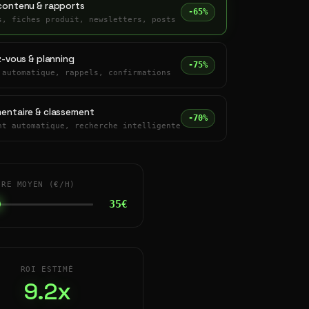
contenu & rapports
-65%
s, fiches produit, newsletters, posts
z-vous & planning
-75%
 automatique, rappels, confirmations
entaire & classement
-70%
nt automatique, recherche intelligente
IRE MOYEN (€/H)
35€
ROI ESTIMÉ
9.2x