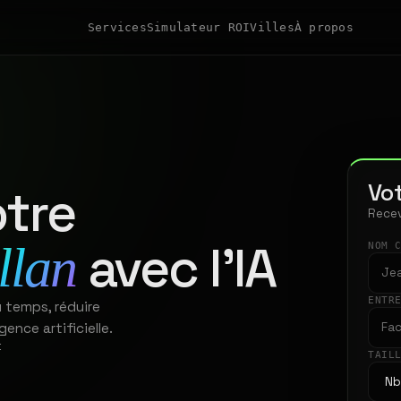
Services
Simulateur ROI
Villes
À propos
Vot
tre
Recev
avec l'IA
llan
NOM 
ENTR
u temps, réduire
gence artificielle.
t
TAIL