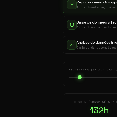
Réponses emails & suppo
Tri automatique, répon
Saisie de données & fac
Extraction de factures
Analyse de données & r
Dashboards automatique
HEURES/SEMAINE SUR CES T
HEURES ÉCONOMISÉES / 
132h