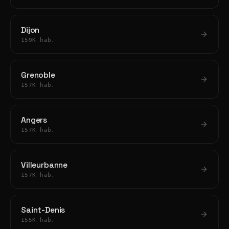
Dijon
159K hab.
Grenoble
157K hab.
Angers
157K hab.
Villeurbanne
157K hab.
Saint-Denis
155K hab.