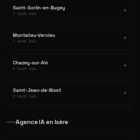
Saint-Sorlin-en-Bugey
7 km
1K hab.
Montalieu-Vercieu
7 km
4K hab.
Chazey-sur-Ain
8 km
2K hab.
Saint-Jean-de-Niost
8 km
2K hab.
Agence IA en Isère