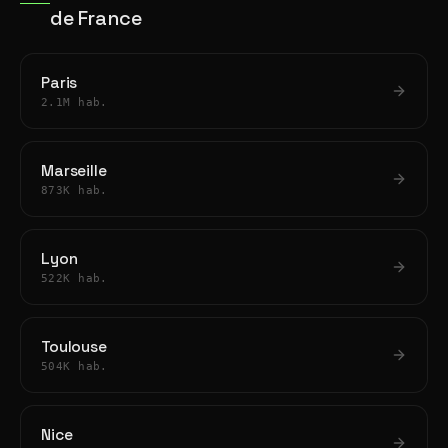
de France
Paris
2.1M hab.
Marseille
873K hab.
Lyon
522K hab.
Toulouse
504K hab.
Nice