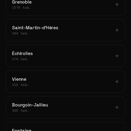
Grenoble
157K hab.
Saint-Martin-d'Hères
38K hab.
Échirolles
37K hab.
Vienne
31K hab.
Bourgoin-Jallieu
30K hab.
Fontaine