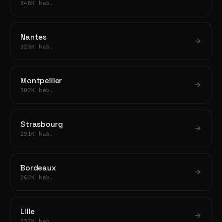
348K hab.
Nantes
323K hab.
Montpellier
302K hab.
Strasbourg
291K hab.
Bordeaux
262K hab.
Lille
237K hab.