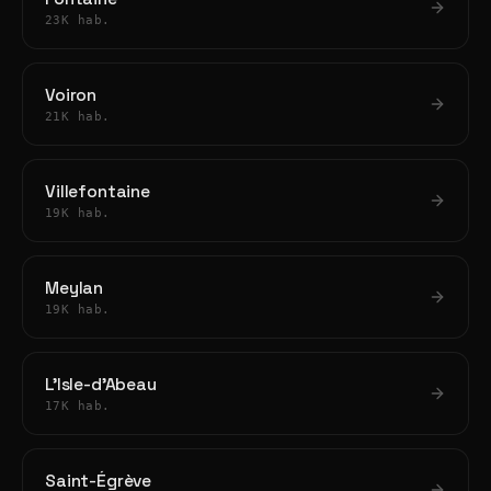
23K hab.
Voiron
21K hab.
Villefontaine
19K hab.
Meylan
19K hab.
L'Isle-d'Abeau
17K hab.
Saint-Égrève