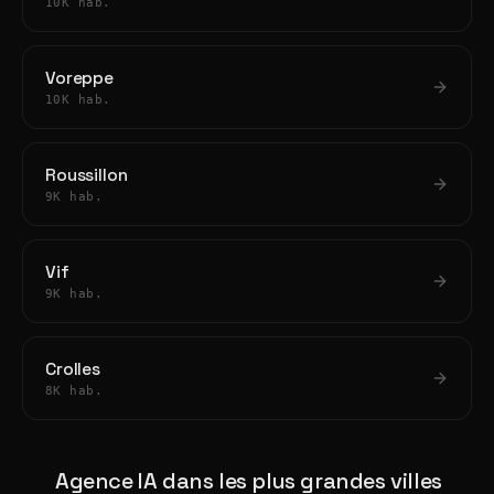
10K hab.
Voreppe
10K hab.
Roussillon
9K hab.
Vif
9K hab.
Crolles
8K hab.
Agence IA dans les plus grandes villes