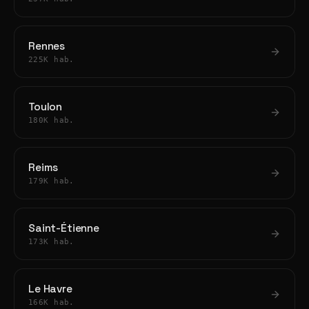
Rennes
225K hab.
Toulon
180K hab.
Reims
179K hab.
Saint-Étienne
173K hab.
Le Havre
166K hab.