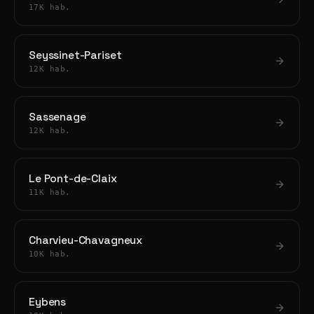
17K hab.
Seyssinet-Pariset
12K hab.
Sassenage
12K hab.
Le Pont-de-Claix
11K hab.
Charvieu-Chavagneux
10K hab.
Eybens