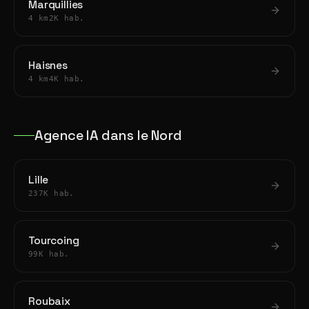
Marquillies
4 km
2K hab.
Haisnes
4 km
4K hab.
Agence IA dans le Nord
Lille
237K hab.
Tourcoing
99K hab.
Roubaix