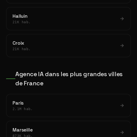
Halluin
21K hab.
Croix
21K hab.
Agence IA dans les plus grandes villes
de France
Paris
2.1M hab.
Marseille
873K hab.