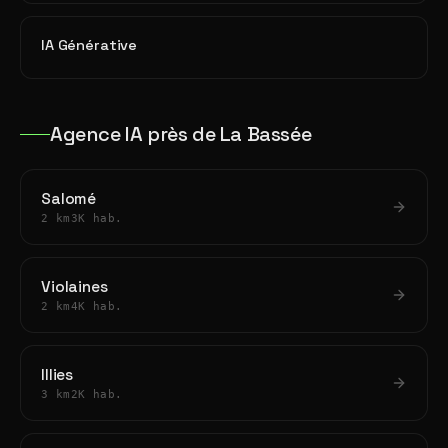
IA Générative
Agence IA près de La Bassée
Salomé
2 km
3K hab.
Violaines
2 km
4K hab.
Illies
3 km
2K hab.