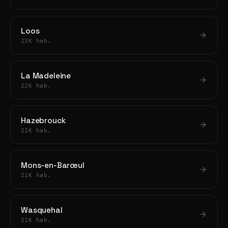
Loos
23K hab.
La Madeleine
22K hab.
Hazebrouck
21K hab.
Mons-en-Barœul
21K hab.
Wasquehal
21K hab.