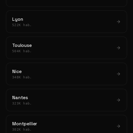
Lyon
522K hab.
Toulouse
504K hab.
Nice
348K hab.
Nantes
323K hab.
Montpellier
302K hab.