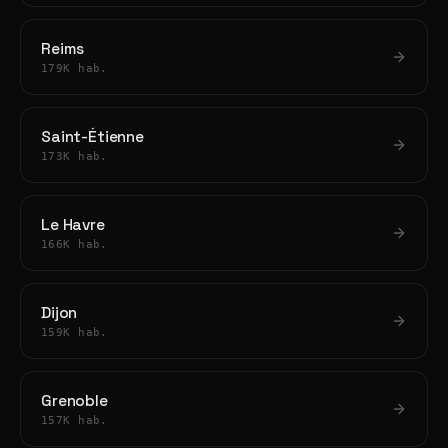
Reims
179K hab.
Saint-Étienne
173K hab.
Le Havre
166K hab.
Dijon
159K hab.
Grenoble
157K hab.