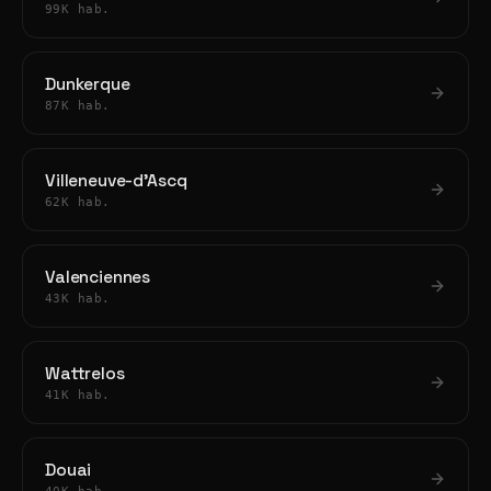
99K hab.
Dunkerque
87K hab.
Villeneuve-d'Ascq
62K hab.
Valenciennes
43K hab.
Wattrelos
41K hab.
Douai