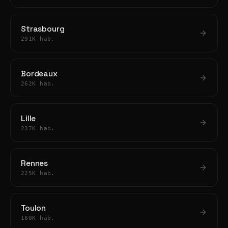
Strasbourg
291K hab.
Bordeaux
262K hab.
Lille
237K hab.
Rennes
225K hab.
Toulon
180K hab.