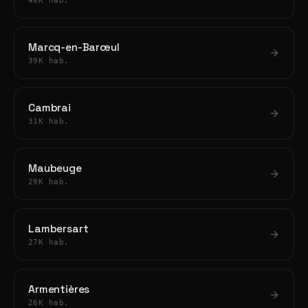
40K hab.
Marcq-en-Barœul
39K hab.
Cambrai
31K hab.
Maubeuge
29K hab.
Lambersart
27K hab.
Armentières
26K hab.