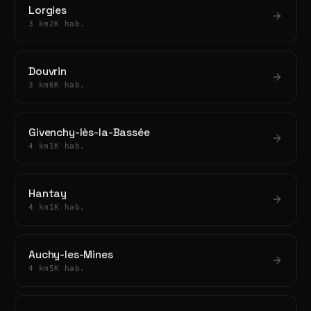
Lorgies
3 km
2K hab.
Douvrin
3 km
6K hab.
Givenchy-lès-la-Bassée
4 km
1K hab.
Hantay
4 km
1K hab.
Auchy-les-Mines
4 km
5K hab.