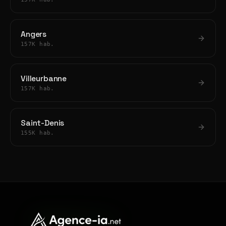
Angers
157K hab.
Villeurbanne
157K hab.
Saint-Denis
155K hab.