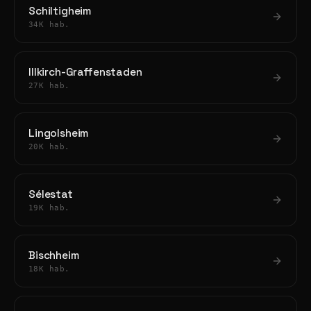
Schiltigheim
34K hab.
Illkirch-Graffenstaden
27K hab.
Lingolsheim
20K hab.
Sélestat
19K hab.
Bischheim
18K hab.