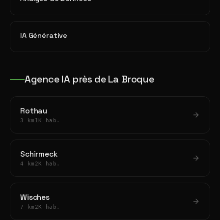
IA Générative
Agence IA près de La Broque
Rothau
3 km
1K hab.
Schirmeck
4 km
2K hab.
Wisches
7 km
2K hab.