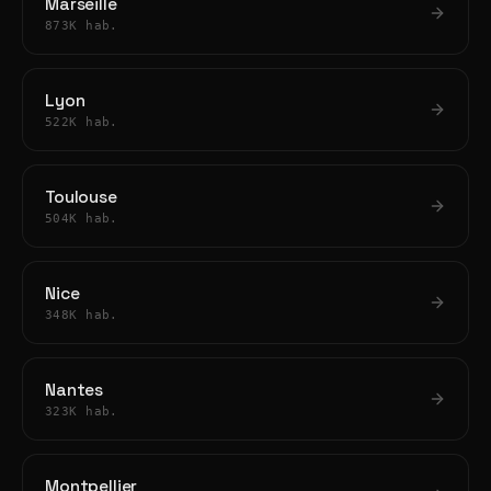
Marseille
873K hab.
Lyon
522K hab.
Toulouse
504K hab.
Nice
348K hab.
Nantes
323K hab.
Montpellier