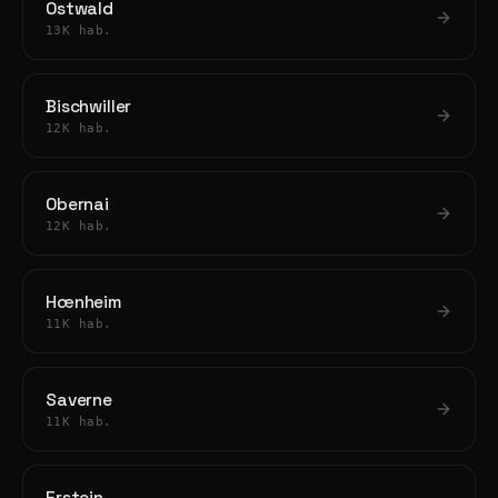
Ostwald
13K hab.
Bischwiller
12K hab.
Obernai
12K hab.
Hœnheim
11K hab.
Saverne
11K hab.