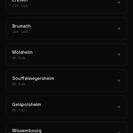
Erstein
11K hab.
Brumath
10K hab.
Molsheim
9K hab.
Souffelweyersheim
8K hab.
Geispolsheim
8K hab.
Wissembourg