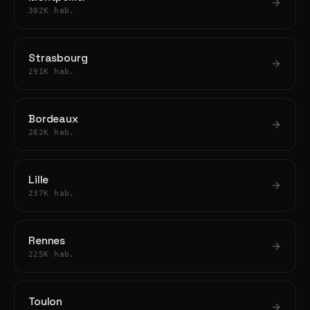
302K hab.
Strasbourg
291K hab.
Bordeaux
262K hab.
Lille
237K hab.
Rennes
225K hab.
Toulon