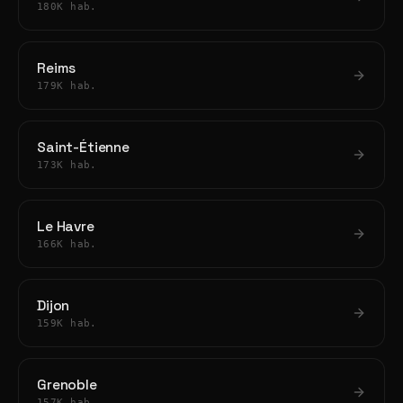
180K hab.
Reims
179K hab.
Saint-Étienne
173K hab.
Le Havre
166K hab.
Dijon
159K hab.
Grenoble
157K hab.