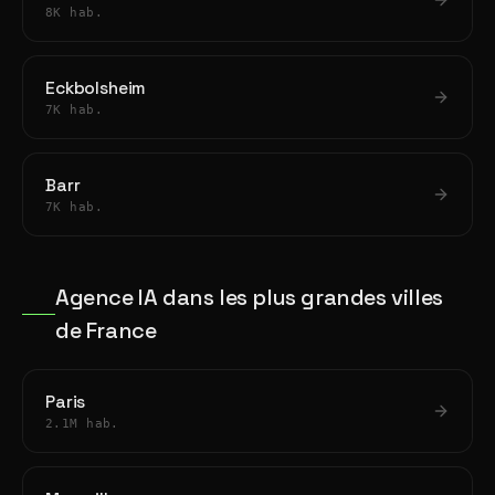
8K hab.
Eckbolsheim
7K hab.
Barr
7K hab.
Agence IA dans les plus grandes villes
de France
Paris
2.1M hab.