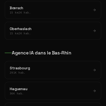
Bœrsch
15 km
2K hab.
Oberhaslach
15 km
2K hab.
Agence IA dans le Bas-Rhin
Strasbourg
291K hab.
Haguenau
36K hab.