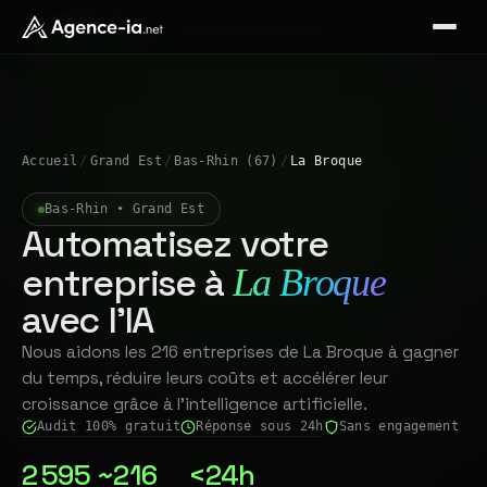
Accueil
/
Grand Est
/
Bas-Rhin (67)
/
La Broque
Bas-Rhin • Grand Est
Automatisez votre
entreprise à
La Broque
avec l'IA
Nous aidons les 216 entreprises de La Broque à gagner
du temps, réduire leurs coûts et accélérer leur
croissance grâce à l'intelligence artificielle.
Audit 100% gratuit
Réponse sous 24h
Sans engagement
2 595
~216
<24h