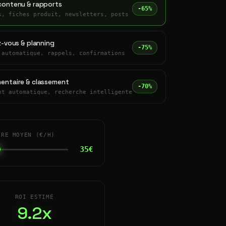
contenu & rapports
-65%
s, fiches produit, newsletters, posts
z-vous & planning
-75%
 automatique, rappels, confirmations
entaire & classement
-70%
nt automatique, recherche intelligente
IRE MOYEN (€/H)
35€
ROI ESTIMÉ
9.2x