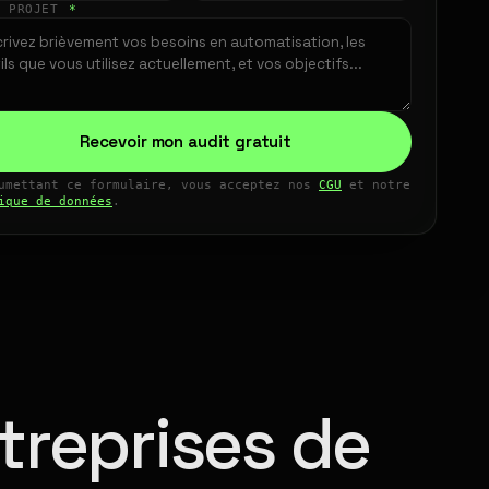
E PROJET
*
Recevoir mon audit gratuit
umettant ce formulaire, vous acceptez nos
CGU
et notre
ique de données
.
treprises de