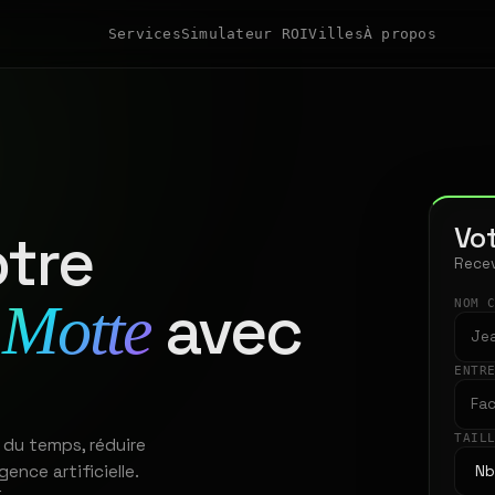
Services
Simulateur ROI
Villes
À propos
Vot
tre
Recev
avec
 Motte
NOM 
ENTR
TAIL
 du temps, réduire
gence artificielle.
t