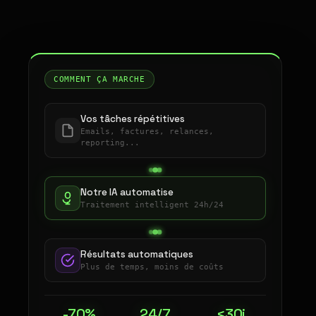
COMMENT ÇA MARCHE
Vos tâches répétitives
Emails, factures, relances,
reporting...
Notre IA automatise
Traitement intelligent 24h/24
Résultats automatiques
Plus de temps, moins de coûts
-70%
24/7
<30j