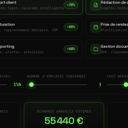
rt client
Rédaction de 
-70%
ses types, escalade intelligente
Comptes-rendu
turation
Prise de rende
-80%
, rapprochement bancaire, CRM
Planification
eporting
Gestion docum
-60%
s, alertes, prévisions
OCR, classeme
ÂCHES
NOMBRE D'EMPLOYÉS CONCERNÉS
COÛT HORA
15h
3
MOIS
ÉCONOMIE ANNUELLE ESTIMÉE
55 440 €