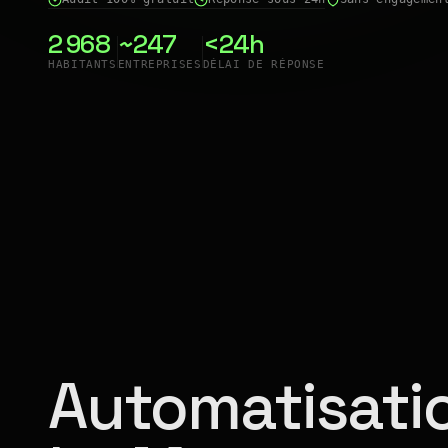
2 968
~247
<24h
HABITANTS
ENTREPRISES
DÉLAI DE RÉPONSE
Automatisatio