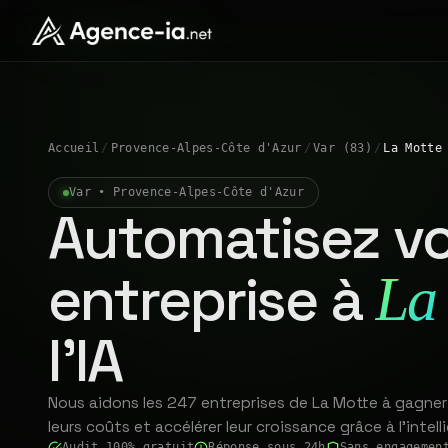
Accueil
/
Provence-Alpes-Côte d'Azur
/
Var (83)
/
La Motte
Var • Provence-Alpes-Côte d'Azur
Automatisez vo
entreprise à
La
l'IA
Nous aidons les 247 entreprises de La Motte à gagner
leurs coûts et accélérer leur croissance grâce à l'intelli
Audit 100% gratuit
Réponse sous 24h
Sans engagemen