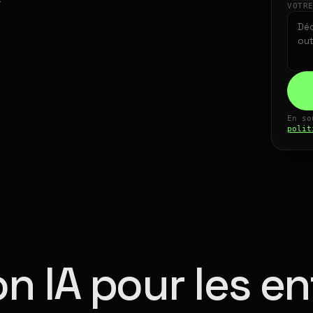
VOTR
En so
polit
n IA pour les en