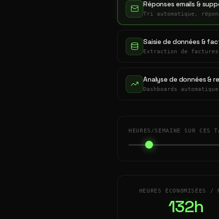
Réponses emails & suppo
Tri automatique, répon
Saisie de données & fac
Extraction de factures
Analyse de données & r
Dashboards automatique
HEURES/SEMAINE SUR CES T
HEURES ÉCONOMISÉES / 
132h