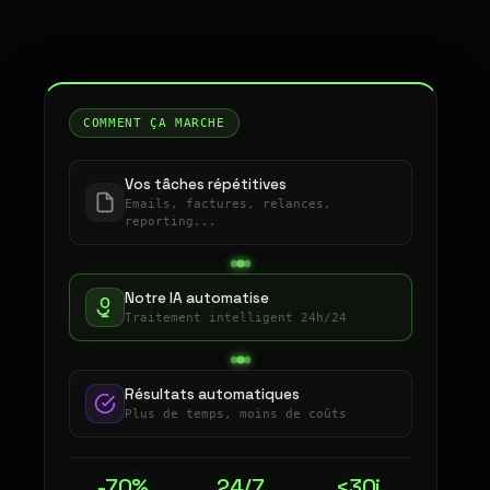
COMMENT ÇA MARCHE
Vos tâches répétitives
Emails, factures, relances,
reporting...
Notre IA automatise
Traitement intelligent 24h/24
Résultats automatiques
Plus de temps, moins de coûts
-70%
24/7
<30j