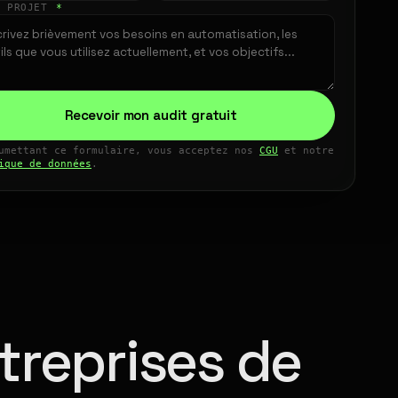
E PROJET
*
Recevoir mon audit gratuit
umettant ce formulaire, vous acceptez nos
CGU
et notre
ique de données
.
treprises de