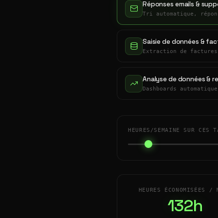
Réponses emails & suppo
Tri automatique, répon
Saisie de données & fac
Extraction de factures
Analyse de données & r
Dashboards automatique
HEURES/SEMAINE SUR CES T
HEURES ÉCONOMISÉES / 
132h