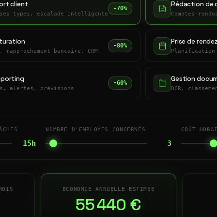
rt client
Rédaction de 
-70%
ses types, escalade intelligente
Comptes-rendu
turation
Prise de rende
-80%
, rapprochement bancaire, CRM
Planification
eporting
Gestion docum
-60%
s, alertes, prévisions
OCR, classeme
ÂCHES
NOMBRE D'EMPLOYÉS CONCERNÉS
COÛT HORA
15h
3
MOIS
ÉCONOMIE ANNUELLE ESTIMÉE
55 440 €