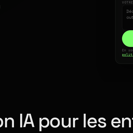
VOTR
t
En so
polit
n IA pour les en