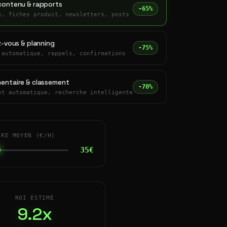
contenu & rapports
-65%
s, fiches produit, newsletters, posts
z-vous & planning
-75%
 automatique, rappels, confirmations
entaire & classement
-70%
nt automatique, recherche intelligente
IRE MOYEN (€/H)
35€
ROI ESTIMÉ
9.2x