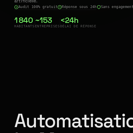
artificielle.
Audit 100% gratuit
Réponse sous 24h
Sans engagemen
1 840
~153
<24h
HABITANTS
ENTREPRISES
DÉLAI DE RÉPONSE
Automatisatio