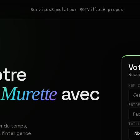
Services
Simulateur ROI
Villes
À propos
Vot
tre
Recev
avec
 Murette
NOM 
ENTR
TAIL
er du temps,
 l'intelligence