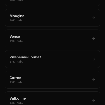
Mougins
20K hab.
Vence
19K hab.
Villeneuve-Loubet
17K hab.
Carros
13K hab.
Valbonne
13K hab.