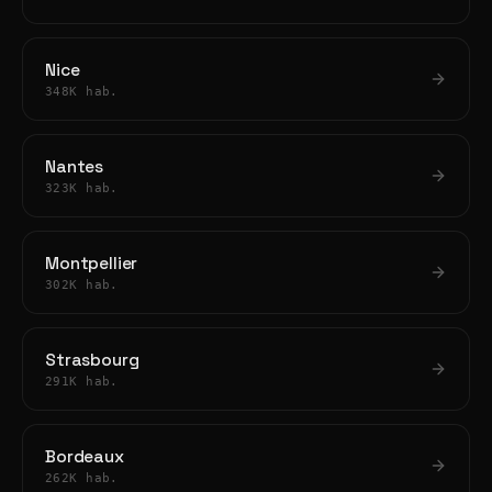
Nice
348K hab.
Nantes
323K hab.
Montpellier
302K hab.
Strasbourg
291K hab.
Bordeaux
262K hab.