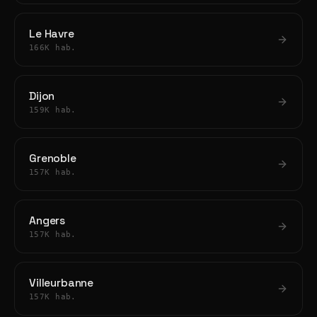
Le Havre
166K hab.
Dijon
159K hab.
Grenoble
157K hab.
Angers
157K hab.
Villeurbanne
157K hab.