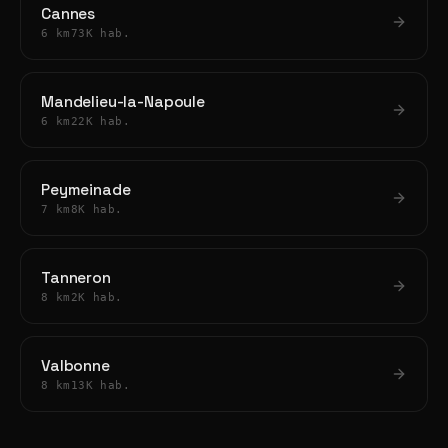
Cannes
6 km
73K hab.
Mandelieu-la-Napoule
6 km
22K hab.
Peymeinade
7 km
8K hab.
Tanneron
8 km
2K hab.
Valbonne
8 km
13K hab.