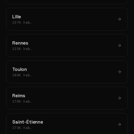
Lille
237K hab.
Rennes
225K hab.
Toulon
180K hab.
Reims
179K hab.
Saint-Étienne
173K hab.