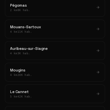
Pégomas
2 km
8K hab.
Mouans-Sartoux
4 km
11K hab.
Auribeau-sur-Siagne
4 km
3K hab.
Mougins
4 km
20K hab.
Le Cannet
5 km
42K hab.