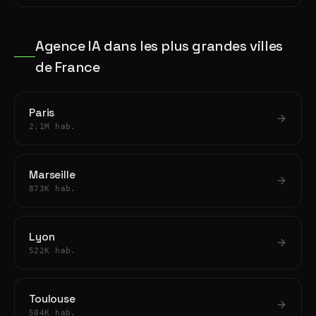
Agence IA dans les plus grandes villes
de France
Paris
2.1M hab.
Marseille
873K hab.
Lyon
522K hab.
Toulouse
504K hab.