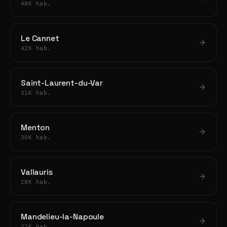
48K hab.
Le Cannet
42K hab.
Saint-Laurent-du-Var
31K hab.
Menton
30K hab.
Vallauris
28K hab.
Mandelieu-la-Napoule
22K hab.