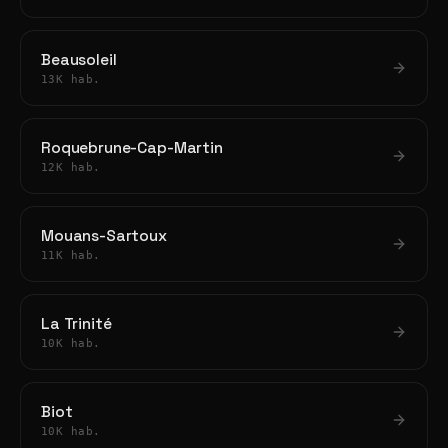
Beausoleil
13K hab.
Roquebrune-Cap-Martin
12K hab.
Mouans-Sartoux
11K hab.
La Trinité
10K hab.
Biot
10K hab.