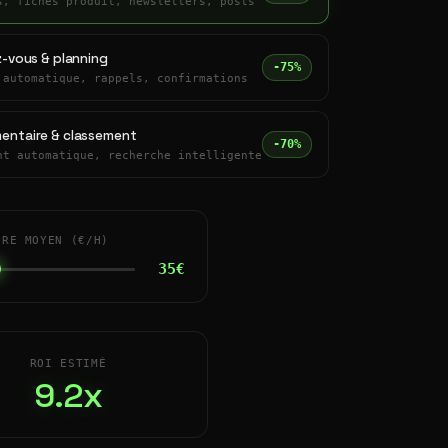
s, fiches produit, newsletters, posts
z-vous & planning
-75%
 automatique, rappels, confirmations
entaire & classement
-70%
nt automatique, recherche intelligente
IRE MOYEN (€/H)
35€
ROI ESTIMÉ
9.2x