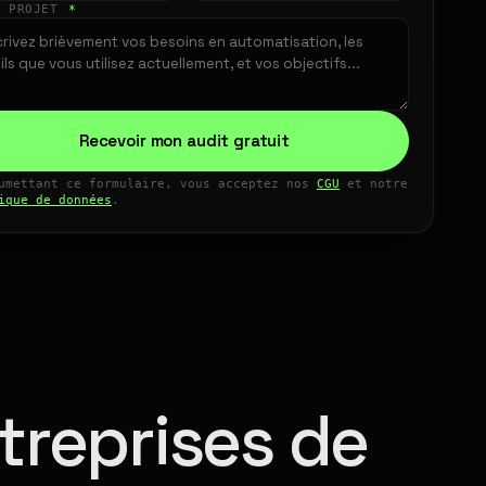
E PROJET
*
Recevoir mon audit gratuit
umettant ce formulaire, vous acceptez nos
CGU
et notre
ique de données
.
treprises de