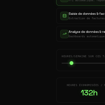
Tri automatique, répon
Saisie de données & fac
Extraction de factures
Analyse de données & r
Dashboards automatique
HEURES/SEMAINE SUR CES T
HEURES ÉCONOMISÉES / 
132h