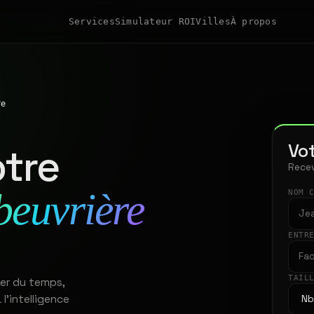
Services
Simulateur ROI
Villes
À propos
re
Vot
tre
Recev
beuvrière
NOM 
ENTR
TAIL
ner du temps,
 l'intelligence