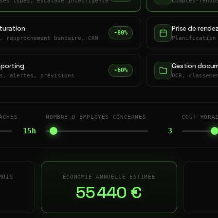
ses types, escalade intelligente
Comptes-rendu
turation
Prise de rende
-80%
, rapprochement bancaire, CRM
Planification
eporting
Gestion docum
-60%
s, alertes, prévisions
OCR, classeme
ÂCHES
NOMBRE D'EMPLOYÉS CONCERNÉS
COÛT HORA
15h
3
MOIS
ÉCONOMIE ANNUELLE ESTIMÉE
55 440 €