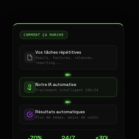
COMMENT ÇA MARCHE
Vos tâches répétitives
Emails, factures, relances,
reporting...
Notre IA automatise
Traitement intelligent 24h/24
Résultats automatiques
Plus de temps, moins de coûts
-70%
24/7
<30j