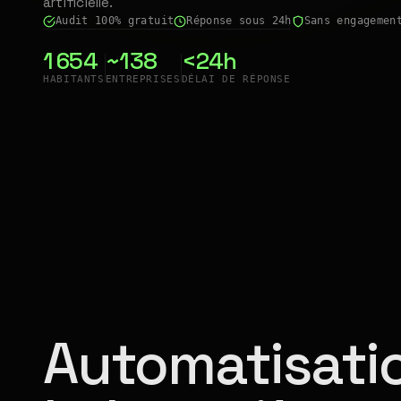
artificielle.
Audit 100% gratuit
Réponse sous 24h
Sans engagemen
1 654
~138
<24h
HABITANTS
ENTREPRISES
DÉLAI DE RÉPONSE
Automatisatio