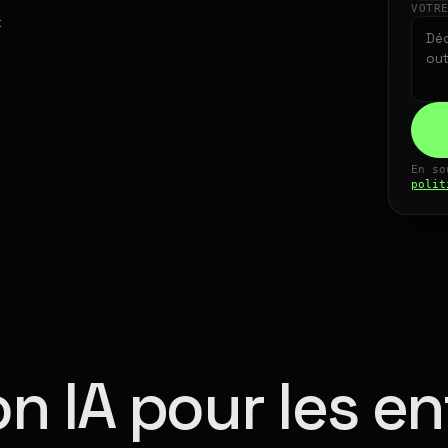
VOTR
t
En so
polit
n IA pour les en