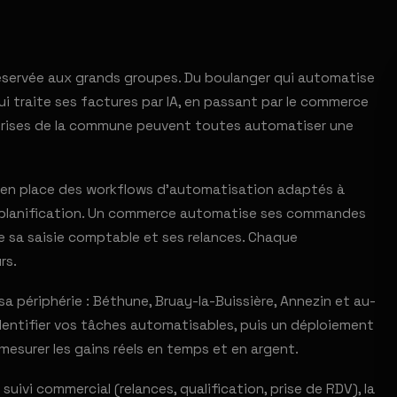
 réservée aux grands groupes. Du boulanger qui automatise
 traite ses factures par IA, en passant par le commerce
reprises de la commune peuvent toutes automatiser une
s en place des workflows d'automatisation adaptés à
a planification. Un commerce automatise ses commandes
se sa saisie comptable et ses relances. Chaque
rs.
périphérie : Béthune, Bruay-la-Buissière, Annezin et au-
identifier vos tâches automatisables, puis un déploiement
mesurer les gains réels en temps et en argent.
 suivi commercial (relances, qualification, prise de RDV), la