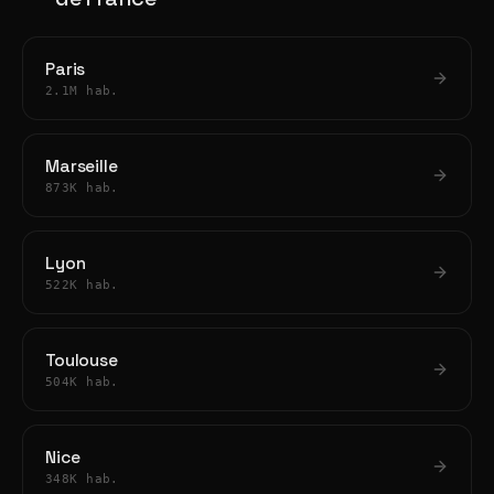
Paris
2.1M hab.
Marseille
873K hab.
Lyon
522K hab.
Toulouse
504K hab.
Nice
348K hab.