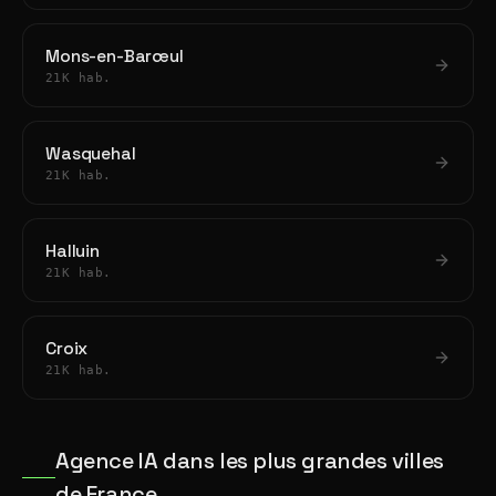
Mons-en-Barœul
21K hab.
Wasquehal
21K hab.
Halluin
21K hab.
Croix
21K hab.
Agence IA dans les plus grandes villes
de France