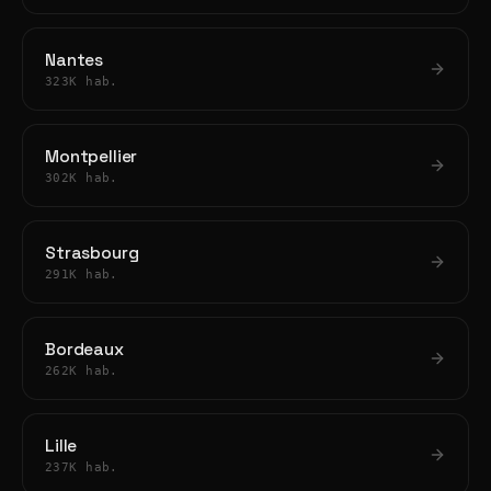
Nantes
323K hab.
Montpellier
302K hab.
Strasbourg
291K hab.
Bordeaux
262K hab.
Lille
237K hab.