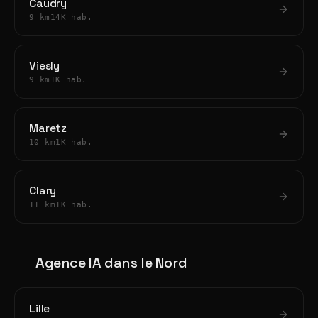
Caudry
9 km
14K hab.
Viesly
9 km
1K hab.
Maretz
10 km
1K hab.
Clary
11 km
1K hab.
Agence IA dans le Nord
Lille