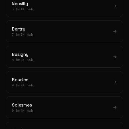
Neuvilly
5 km
1K hab.
Bertry
7 km
2K hab.
Busigny
8 km
2K hab.
Bousies
9 km
2K hab.
Solesmes
9 km
4K hab.