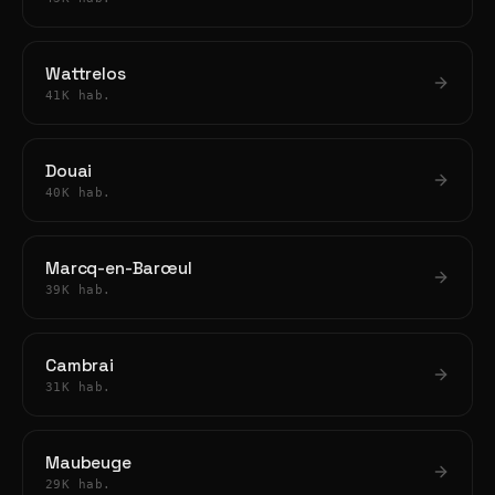
Wattrelos
41K hab.
Douai
40K hab.
Marcq-en-Barœul
39K hab.
Cambrai
31K hab.
Maubeuge
29K hab.