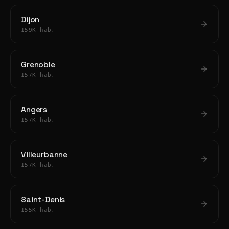
Dijon
159K hab.
Grenoble
157K hab.
Angers
157K hab.
Villeurbanne
157K hab.
Saint-Denis
155K hab.