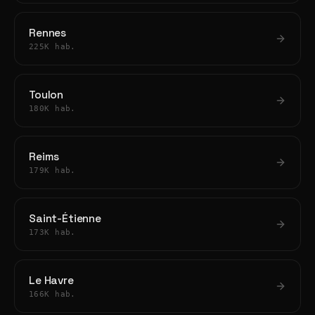
Rennes
225K hab.
Toulon
180K hab.
Reims
179K hab.
Saint-Étienne
173K hab.
Le Havre
166K hab.