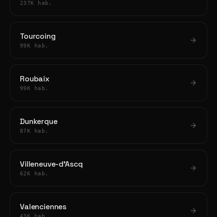
237K hab.
Tourcoing
99K hab.
Roubaix
99K hab.
Dunkerque
87K hab.
Villeneuve-d'Ascq
62K hab.
Valenciennes
43K hab.