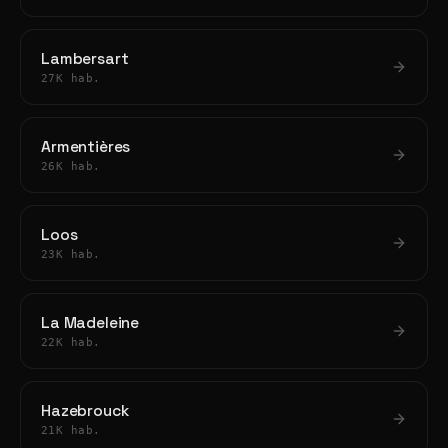
Lambersart
27K hab.
Armentières
26K hab.
Loos
23K hab.
La Madeleine
22K hab.
Hazebrouck
21K hab.