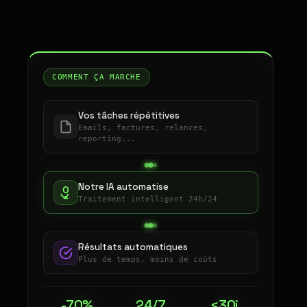
COMMENT ÇA MARCHE
Vos tâches répétitives
Emails, factures, relances,
reporting...
Notre IA automatise
Traitement intelligent 24h/24
Résultats automatiques
Plus de temps, moins de coûts
-70%
24/7
<30j