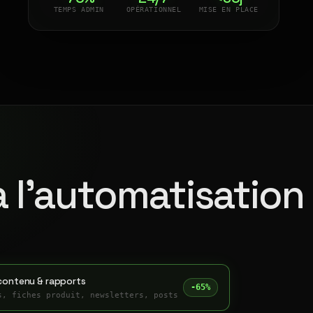
TEMPS ADMIN
OPÉRATIONNEL
MISE EN PLACE
à l'automatisation
contenu & rapports
-65%
s, fiches produit, newsletters, posts