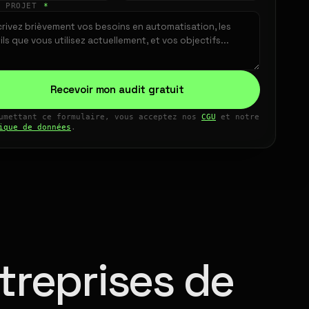
E PROJET
*
Recevoir mon audit gratuit
umettant ce formulaire, vous acceptez nos
CGU
et notre
ique de données
.
treprises de