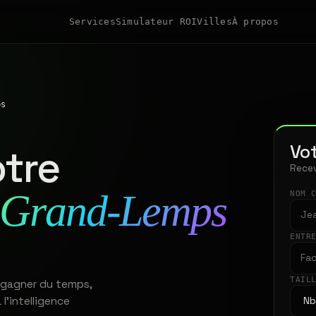
Services
Simulateur ROI
Villes
À propos
ps
Vot
tre
Recev
 Grand-Lemps
NOM 
ENTR
TAIL
 gagner du temps,
 l'intelligence