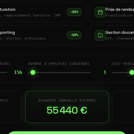
turation
Prise de rende
-80%
, rapprochement bancaire, CRM
Planification
eporting
Gestion docum
-60%
s, alertes, prévisions
OCR, classeme
ÂCHES
NOMBRE D'EMPLOYÉS CONCERNÉS
COÛT HORA
15h
3
MOIS
ÉCONOMIE ANNUELLE ESTIMÉE
55 440 €