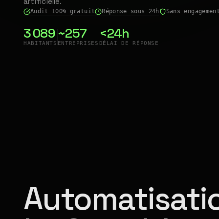
artificielle.
Audit 100% gratuit
Réponse sous 24h
Sans engagemen
3 089
~257
<24h
HABITANTS
ENTREPRISES
DÉLAI DE RÉPONSE
Automatisatio