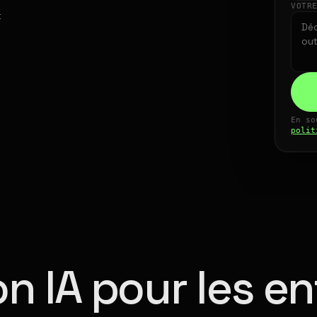
VOTR
t
En so
polit
n IA pour les en