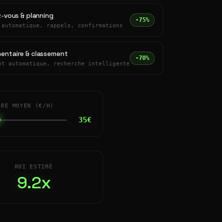
z-vous & planning
-75%
 automatique, rappels, confirmations
entaire & classement
-70%
nt automatique, recherche intelligente
IRE MOYEN (€/H)
35€
ROI ESTIMÉ
9.2x