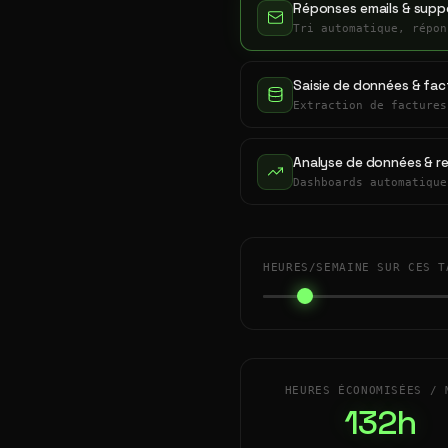
Réponses emails & suppo
Tri automatique, répon
Saisie de données & fac
Extraction de factures
Analyse de données & r
Dashboards automatique
HEURES/SEMAINE SUR CES T
HEURES ÉCONOMISÉES / 
132h