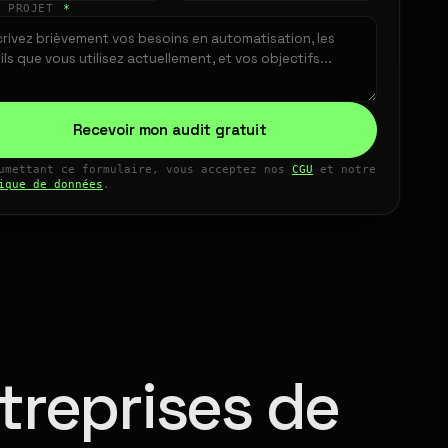
E PROJET
*
Recevoir mon audit gratuit
umettant ce formulaire, vous acceptez nos
CGU
et notre
ique de données
.
treprises de