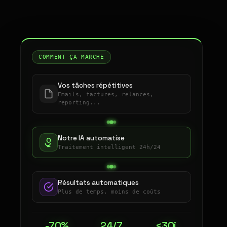
COMMENT ÇA MARCHE
Vos tâches répétitives
Emails, factures, relances,
reporting...
Notre IA automatise
Traitement intelligent 24h/24
Résultats automatiques
Plus de temps, moins de coûts
-70%
24/7
<30j