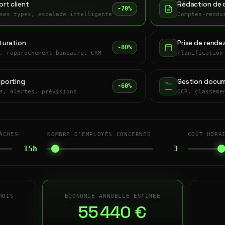
rt client
Rédaction de 
-70%
ses types, escalade intelligente
Comptes-rendu
turation
Prise de rende
-80%
, rapprochement bancaire, CRM
Planification
eporting
Gestion docum
-60%
s, alertes, prévisions
OCR, classeme
ÂCHES
NOMBRE D'EMPLOYÉS CONCERNÉS
COÛT HORA
15h
3
MOIS
ÉCONOMIE ANNUELLE ESTIMÉE
55 440 €