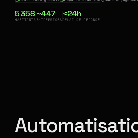
5 358
~447
<24h
HABITANTS
ENTREPRISES
DÉLAI DE RÉPONSE
Automatisatio