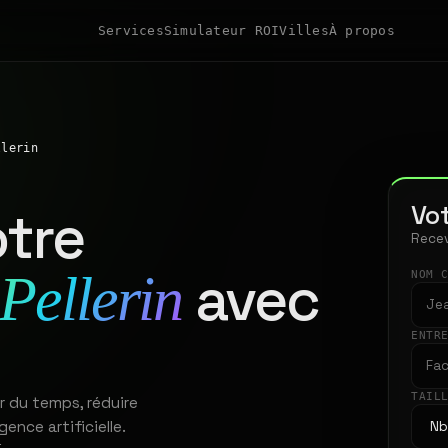
Services
Simulateur ROI
Villes
À propos
llerin
Vot
tre
Recev
avec
Pellerin
NOM 
ENTR
TAIL
r du temps, réduire
gence artificielle.
t