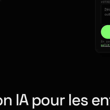
VOTR
En so
polit
n IA pour les en