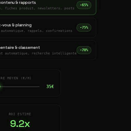
contenu & rapports
-65%
s, fiches produit, newsletters, posts
z-vous & planning
-75%
 automatique, rappels, confirmations
entaire & classement
-70%
nt automatique, recherche intelligente
IRE MOYEN (€/H)
35€
ROI ESTIMÉ
9.2x