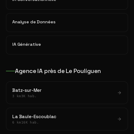
Analyse de Données
IA Générative
Agence IA près de Le Pouliguen
Batz-sur-Mer
3 km
3K hab.
La Baule-Escoublac
6 km
16K hab.