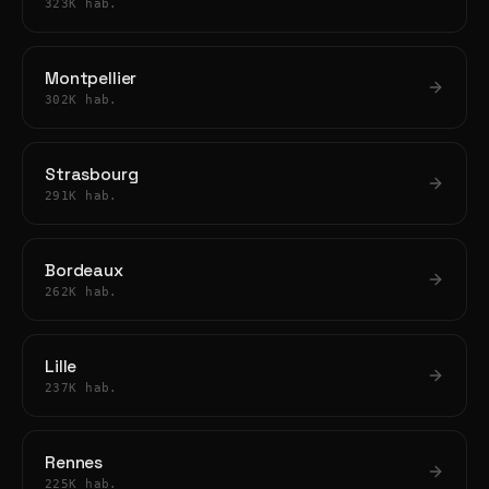
323K hab.
Montpellier
302K hab.
Strasbourg
291K hab.
Bordeaux
262K hab.
Lille
237K hab.
Rennes
225K hab.