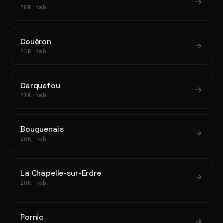
26K hab.
Couëron
23K hab.
Carquefou
21K hab.
Bouguenais
20K hab.
La Chapelle-sur-Erdre
20K hab.
Pornic