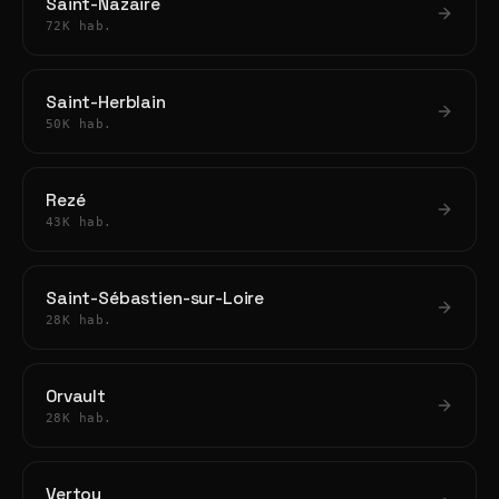
Saint-Nazaire
72K hab.
Saint-Herblain
50K hab.
Rezé
43K hab.
Saint-Sébastien-sur-Loire
28K hab.
Orvault
28K hab.
Vertou