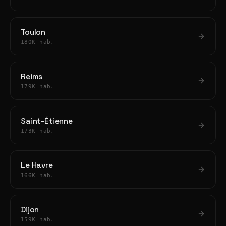
Toulon
180K hab.
Reims
179K hab.
Saint-Étienne
173K hab.
Le Havre
166K hab.
Dijon
159K hab.