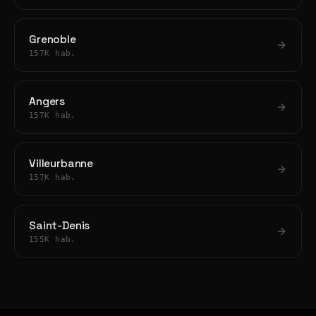
Grenoble
157K hab.
Angers
157K hab.
Villeurbanne
157K hab.
Saint-Denis
155K hab.