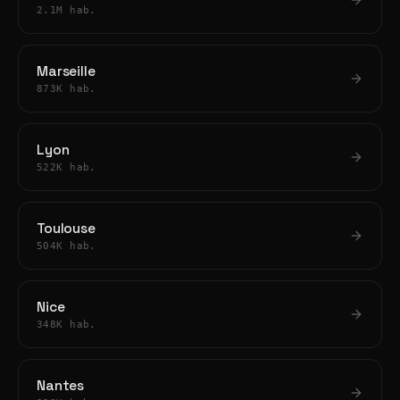
2.1M hab.
Marseille
873K hab.
Lyon
522K hab.
Toulouse
504K hab.
Nice
348K hab.
Nantes