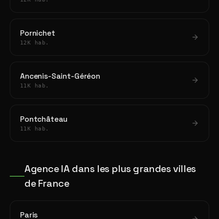
Pornichet
12K hab.
Ancenis-Saint-Géréon
11K hab.
Pontchâteau
11K hab.
Agence IA dans les plus grandes villes
de France
Paris