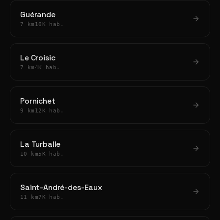
Guérande
7 km
16K hab.
Le Croisic
7 km
4K hab.
Pornichet
9 km
12K hab.
La Turballe
10 km
5K hab.
Saint-André-des-Eaux
11 km
7K hab.