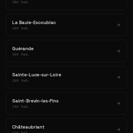
18K hab.
La Baule-Escoublac
16K hab.
Guérande
16K hab.
Sainte-Luce-sur-Loire
16K hab.
Saint-Brevin-les-Pins
14K hab.
Châteaubriant
12K hab.