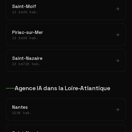
Saint-Molf
13 km
3K hab.
Piriac-sur-Mer
13 km
3K hab.
Saint-Nazaire
13 km
72K hab.
Agence IA dans la Loire-Atlantique
Nantes
323K hab.