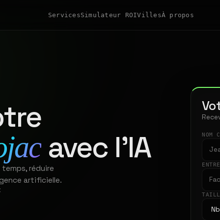
Services
Simulateur ROI
Villes
À propos
Vot
tre
Recev
avec l'IA
ojac
NOM 
ENTR
 temps, réduire
gence artificielle.
t
TAIL