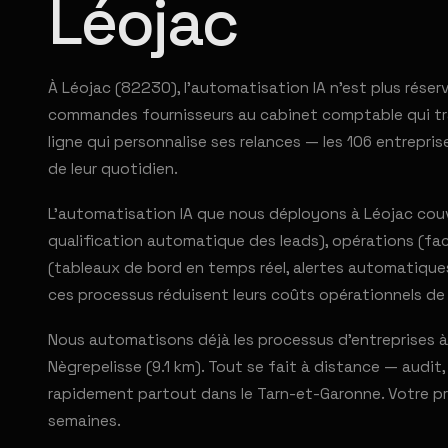
Léojac
À Léojac (82230), l'automatisation IA n'est plus rése
commandes fournisseurs au cabinet comptable qui tra
ligne qui personnalise ses relances — les 106 entrep
de leur quotidien.
L'automatisation IA que nous déployons à Léojac couvr
qualification automatique des leads), opérations (fac
(tableaux de bord en temps réel, alertes automatique
ces processus réduisent leurs coûts opérationnels de
Nous automatisons déjà les processus d'entreprises à 
Nègrepelisse (9.1 km). Tout se fait à distance — audit,
rapidement partout dans le Tarn-et-Garonne. Votre p
semaines.