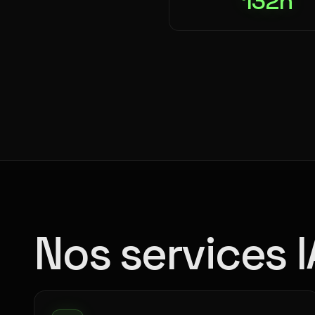
132h
Nos services I