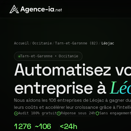
Accueil
/
Occitanie
/
Tarn-et-Garonne (82)
/
Léojac
Tarn-et-Garonne • Occitanie
Automatisez vo
entreprise à
Lé
Nous aidons les 106 entreprises de Léojac à gagner du
leurs coûts et accélérer leur croissance grâce à l'intelli
Audit 100% gratuit
Réponse sous 24h
Sans engagemen
1 276
~106
<24h