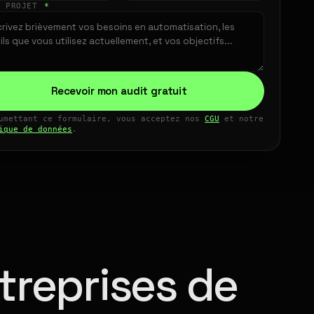
E PROJET
*
Recevoir mon audit gratuit
umettant ce formulaire, vous acceptez nos
CGU
et notre
ique de données
.
treprises de