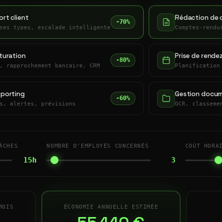
rt client
Rédaction de 
-70%
ses types, escalade intelligente
Comptes-rendu
turation
Prise de rende
-80%
, rapprochement bancaire, CRM
Planification
eporting
Gestion docum
-60%
s, alertes, prévisions
OCR, classeme
ÂCHES
NOMBRE D'EMPLOYÉS CONCERNÉS
COÛT HORA
15h
3
MOIS
ÉCONOMIE ANNUELLE ESTIMÉE