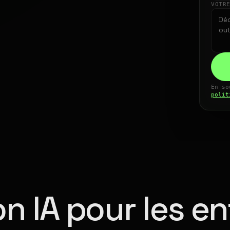
VOTR
En so
polit
n IA pour les en