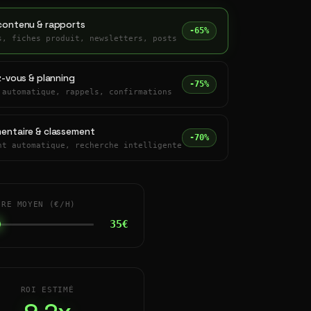
contenu & rapports
-65%
s, fiches produit, newsletters, posts
z-vous & planning
-75%
 automatique, rappels, confirmations
entaire & classement
-70%
nt automatique, recherche intelligente
IRE MOYEN (€/H)
35€
ROI ESTIMÉ