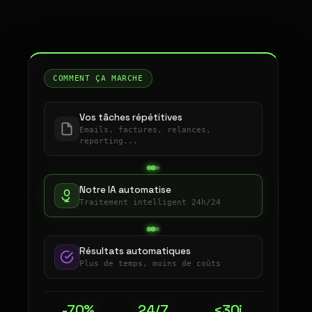
COMMENT ÇA MARCHE
Vos tâches répétitives
Emails, factures, relances,
reporting...
Notre IA automatise
Traitement intelligent 24h/24
Résultats automatiques
Plus de temps, moins de coûts
-70%
24/7
<30j