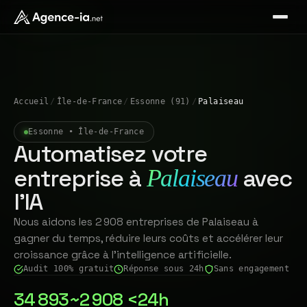
Accueil
/
Île-de-France
/
Essonne (91)
/
Palaiseau
Essonne • Île-de-France
Automatisez votre
entreprise à
avec
Palaiseau
l'IA
Nous aidons les 2 908 entreprises de Palaiseau à
gagner du temps, réduire leurs coûts et accélérer leur
croissance grâce à l'intelligence artificielle.
Audit 100% gratuit
Réponse sous 24h
Sans engagement
34 893
~2 908
<24h