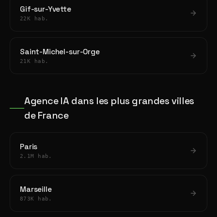
Gif-sur-Yvette
22K hab.
Saint-Michel-sur-Orge
21K hab.
Agence IA dans les plus grandes villes
de France
Paris
2.1M hab.
Marseille
873K hab.