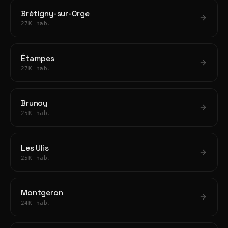
Brétigny-sur-Orge
27K hab.
Étampes
27K hab.
Brunoy
25K hab.
Les Ulis
25K hab.
Montgeron
24K hab.