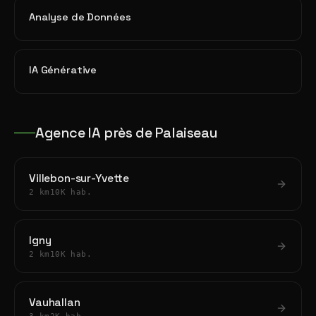
Analyse de Données
IA Générative
Agence IA près de Palaiseau
Villebon-sur-Yvette
2 km
10K hab.
Igny
2 km
10K hab.
Vauhallan