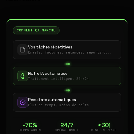
COMMENT ÇA MARCHE
Vos tâches répétitives
Emails, factures, relances, reporting...
Notre IA automatise
Traitement intelligent 24h/24
Résultats automatiques
Plus de temps, moins de coûts
-70%
24/7
<30j
TEMPS ADMIN
OPÉRATIONNEL
MISE EN PLACE