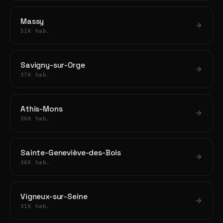
Massy
51K hab.
Savigny-sur-Orge
37K hab.
Athis-Mons
36K hab.
Sainte-Geneviève-des-Bois
36K hab.
Vigneux-sur-Seine
31K hab.