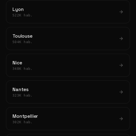
Lyon
522K hab.
Toulouse
504K hab.
Nice
348K hab.
Nantes
323K hab.
Montpellier
302K hab.