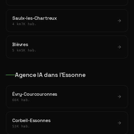
Saulx-les-Chartreux
4 km
7K hab.
Bièvres
5 km
5K hab.
Agence IA dans l'Essonne
Évry-Courcouronnes
66K hab.
Corbeil-Essonnes
53K hab.