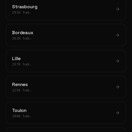
Strasbourg
291K hab.
Bordeaux
262K hab.
Lille
237K hab.
Rennes
225K hab.
Toulon
180K hab.