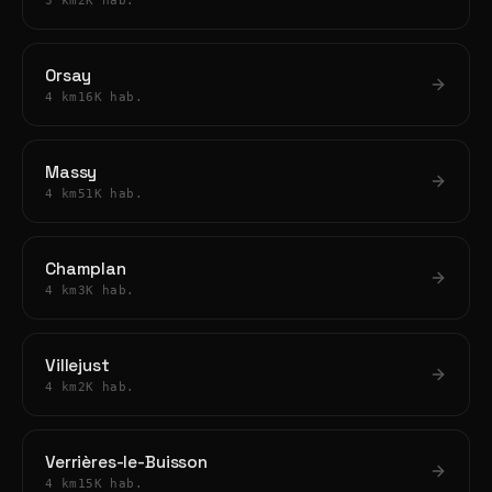
3 km
2K hab.
Orsay
4 km
16K hab.
Massy
4 km
51K hab.
Champlan
4 km
3K hab.
Villejust
4 km
2K hab.
Verrières-le-Buisson
4 km
15K hab.