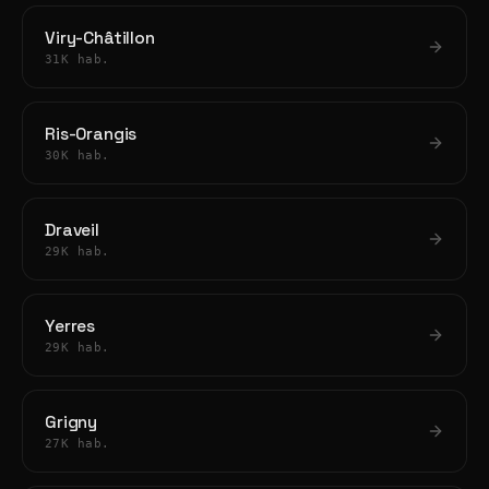
Viry-Châtillon
31K hab.
Ris-Orangis
30K hab.
Draveil
29K hab.
Yerres
29K hab.
Grigny
27K hab.