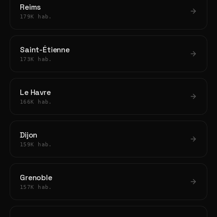
Reims
179K hab.
Saint-Étienne
173K hab.
Le Havre
166K hab.
Dijon
159K hab.
Grenoble
157K hab.