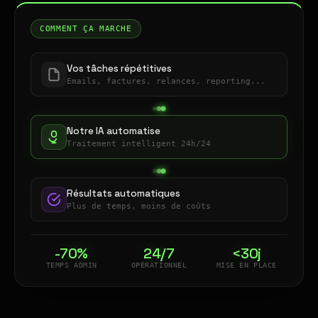
COMMENT ÇA MARCHE
Vos tâches répétitives
Emails, factures, relances, reporting...
Notre IA automatise
Traitement intelligent 24h/24
Résultats automatiques
Plus de temps, moins de coûts
-70%
24/7
<30j
TEMPS ADMIN
OPÉRATIONNEL
MISE EN PLACE