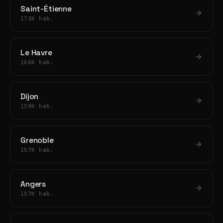
Saint-Étienne
173K hab.
Le Havre
166K hab.
Dijon
159K hab.
Grenoble
157K hab.
Angers
157K hab.