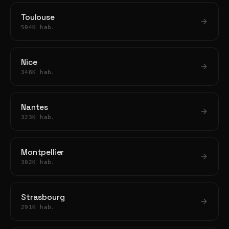
Toulouse
504K hab.
Nice
348K hab.
Nantes
323K hab.
Montpellier
302K hab.
Strasbourg
291K hab.