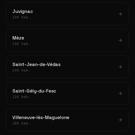
Juvignac
13K hab.
Mèze
13K hab.
Saint-Jean-de-Védas
13K hab.
Saint-Gély-du-Fesc
11K hab.
Villeneuve-lès-Maguelone
10K hab.