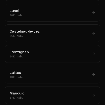
Lunel
26K hab.
Castelnau-le-Lez
25K hab.
Frontignan
24K hab.
Lattes
18K hab.
Mauguio
17K hab.