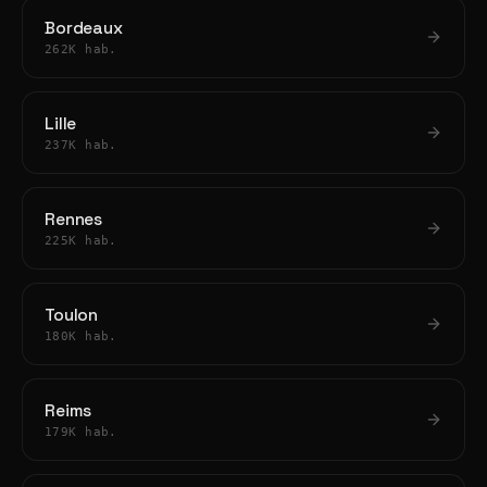
Bordeaux
262K hab.
Lille
237K hab.
Rennes
225K hab.
Toulon
180K hab.
Reims
179K hab.