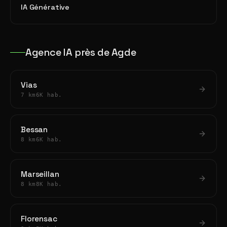
IA Générative
Agence IA près de Agde
Vias
7 km
6K hab.
Bessan
8 km
6K hab.
Marseillan
8 km
8K hab.
Florensac