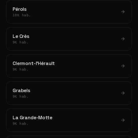
Pérols
10K hab.
Le Crès
9K hab.
Clermont-l'Hérault
9K hab.
Grabels
9K hab.
La Grande-Motte
9K hab.