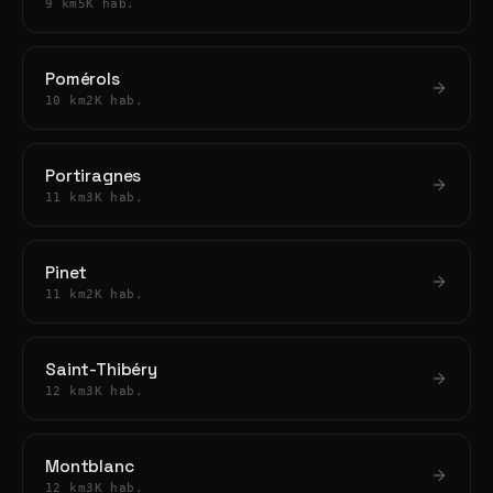
9 km
5K hab.
Pomérols
10 km
2K hab.
Portiragnes
11 km
3K hab.
Pinet
11 km
2K hab.
Saint-Thibéry
12 km
3K hab.
Montblanc
12 km
3K hab.