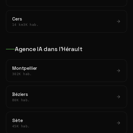
Cers
14 km
3K hab.
Agence IA dans l'Hérault
Montpellier
302K hab.
Béziers
80K hab.
Sète
45K hab.