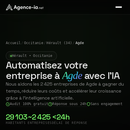
Accueil
/
Occitanie
/
Hérault (34)
/
Agde
Hérault • Occitanie
Automatisez votre
entreprise à
avec l'IA
Agde
Nous aidons les 2 425 entreprises de Agde à gagner du
temps, réduire leurs coûts et accélérer leur croissance
grâce à l'intelligence artificielle.
Audit 100% gratuit
Réponse sous 24h
Sans engagement
29 103
~2 425
<24h
HABITANTS
ENTREPRISES
DÉLAI DE RÉPONSE