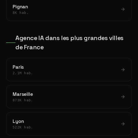
Pignan
8K hab.
Agence IA dans les plus grandes villes
de France
Paris
2.1M hab.
Marseille
873K hab.
Lyon
522K hab.