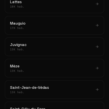
Lattes
18K hab.
Mauguio
17K hab.
Juvignac
13K hab.
Mèze
13K hab.
Saint-Jean-de-Védas
13K hab.