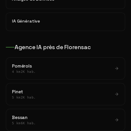
IA Générative
Agence IA près de Florensac
Pomérols
4 km
2K hab.
Pinet
5 km
2K hab.
Bessan
5 km
6K hab.