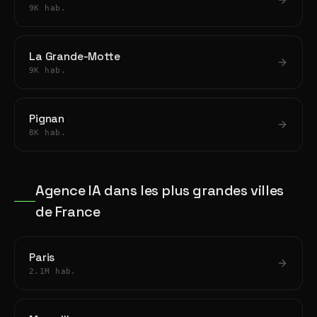
9K hab.
La Grande-Motte
9K hab.
Pignan
8K hab.
Agence IA dans les plus grandes villes
de France
Paris
2.1M hab.