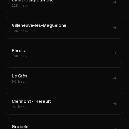
Saint-Gély-du-Fesc
11K hab.
Villeneuve-lès-Maguelone
10K hab.
Pérols
10K hab.
Le Crès
9K hab.
Clermont-l'Hérault
9K hab.
Grabels