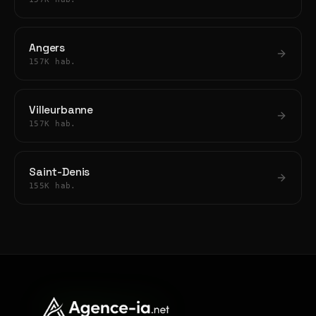
Angers
157K hab.
Villeurbanne
157K hab.
Saint-Denis
155K hab.