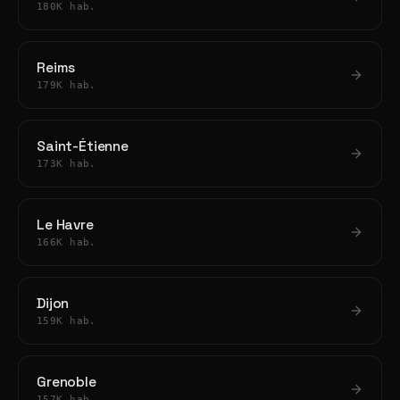
180K hab.
Reims
179K hab.
Saint-Étienne
173K hab.
Le Havre
166K hab.
Dijon
159K hab.
Grenoble
157K hab.