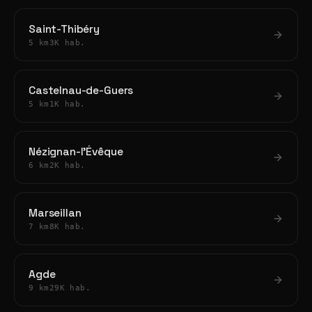
Saint-Thibéry
5 km
3K hab.
Castelnau-de-Guers
5 km
1K hab.
Nézignan-l'Évêque
6 km
2K hab.
Marseillan
7 km
8K hab.
Agde
9 km
29K hab.