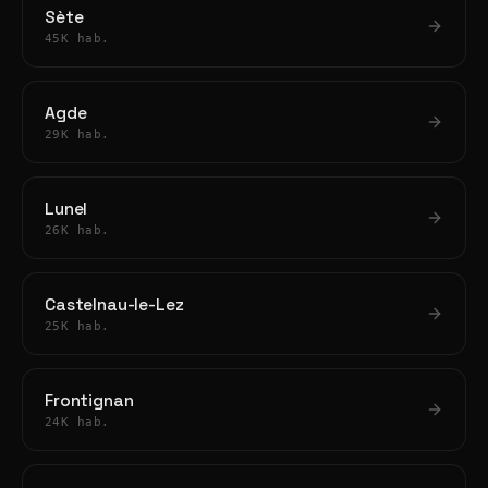
Sète
45K hab.
Agde
29K hab.
Lunel
26K hab.
Castelnau-le-Lez
25K hab.
Frontignan
24K hab.