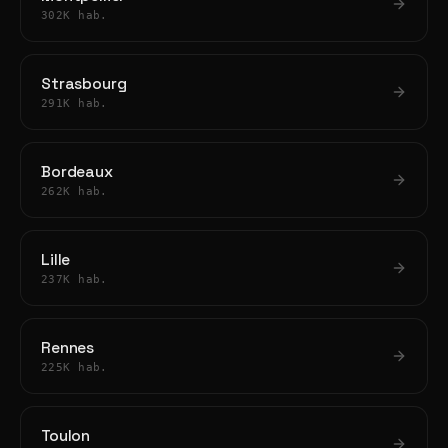
302K hab.
Strasbourg
291K hab.
Bordeaux
262K hab.
Lille
237K hab.
Rennes
225K hab.
Toulon