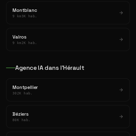
Montblanc
9 km
3K hab.
Valros
9 km
2K hab.
Agence IA dans l'Hérault
Montpellier
302K hab.
Béziers
80K hab.