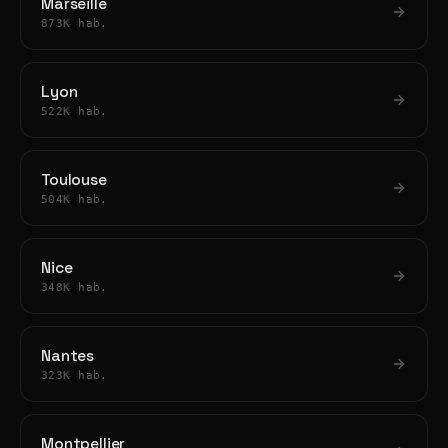
Marseille
873K hab.
Lyon
522K hab.
Toulouse
504K hab.
Nice
348K hab.
Nantes
323K hab.
Montpellier