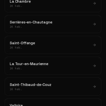
La Chambre
1K hab.
Serrières-en-Chautagne
1K hab.
Saint-Offenge
1K hab.
La Tour-en-Maurienne
1K hab.
Saint-Thibaud-de-Couz
1K hab.
Valloire