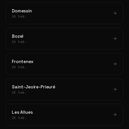
Domessin
2K hab.
Bozel
2K hab.
Frontenex
2K hab.
Saint-Jeoire-Prieuré
2K hab.
Les Allues
2K hab.