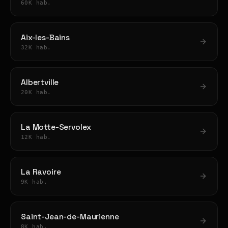
60K hab.
Aix-les-Bains
32K hab.
Albertville
20K hab.
La Motte-Servolex
12K hab.
La Ravoire
9K hab.
Saint-Jean-de-Maurienne
8K hab.