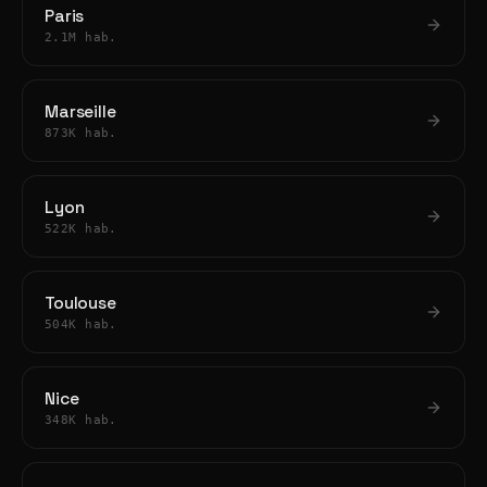
Paris
2.1M hab.
Marseille
873K hab.
Lyon
522K hab.
Toulouse
504K hab.
Nice
348K hab.