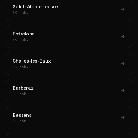
Saint-Alban-Leysse
6K hab.
Entrelacs
6K hab.
Challes-les-Eaux
6K hab.
Barberaz
5K hab.
Bassens
5K hab.