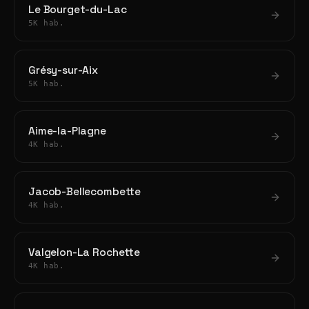
Le Bourget-du-Lac
5K hab.
Grésy-sur-Aix
5K hab.
Aime-la-Plagne
4K hab.
Jacob-Bellecombette
4K hab.
Valgelon-La Rochette
4K hab.