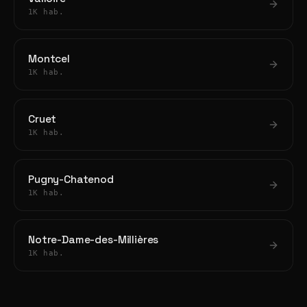
1K hab.
Montcel
1K hab.
Cruet
1K hab.
Pugny-Chatenod
1K hab.
Notre-Dame-des-Millières
1K hab.