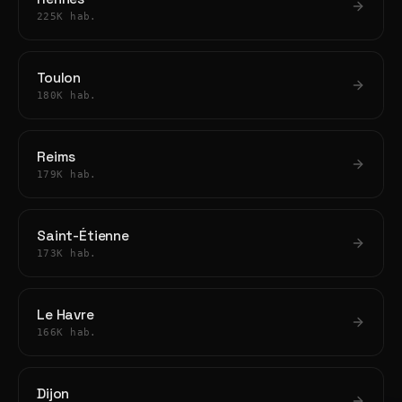
225K hab.
Toulon
180K hab.
Reims
179K hab.
Saint-Étienne
173K hab.
Le Havre
166K hab.
Dijon