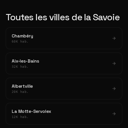
Toutes les villes de la Savoie
Chambéry
60K hab.
Aix-les-Bains
32K hab.
Albertville
20K hab.
La Motte-Servolex
12K hab.