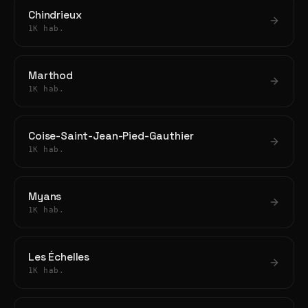
Chindrieux
1K hab.
Marthod
1K hab.
Coise-Saint-Jean-Pied-Gauthier
1K hab.
Myans
1K hab.
Les Échelles
1K hab.