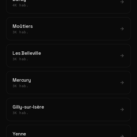
4K hab.
Moûtiers
3K hab.
Les Belleville
3K hab.
Mercury
3K hab.
Gilly-sur-Isère
3K hab.
Yenne