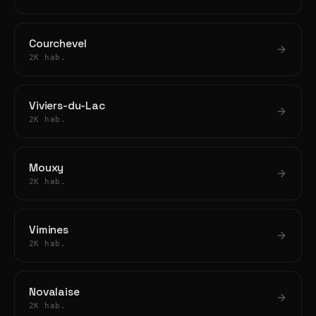
Courchevel
2K hab.
Viviers-du-Lac
2K hab.
Mouxy
2K hab.
Vimines
2K hab.
Novalaise
2K hab.