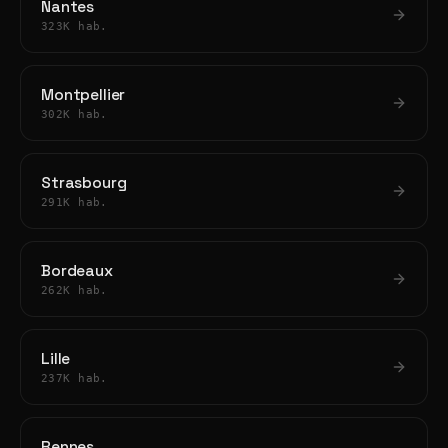
Nantes
323K hab.
Montpellier
302K hab.
Strasbourg
291K hab.
Bordeaux
262K hab.
Lille
237K hab.
Rennes