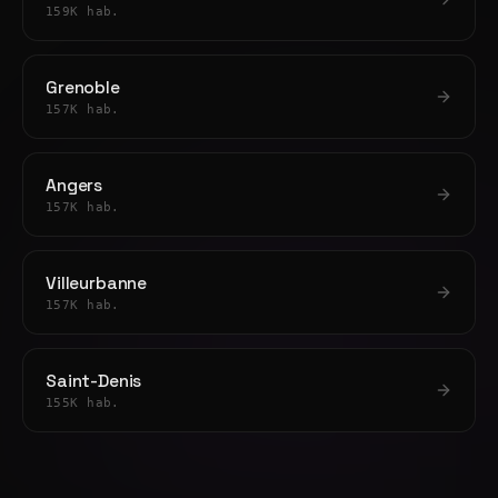
159K hab.
Grenoble
157K hab.
Angers
157K hab.
Villeurbanne
157K hab.
Saint-Denis
155K hab.