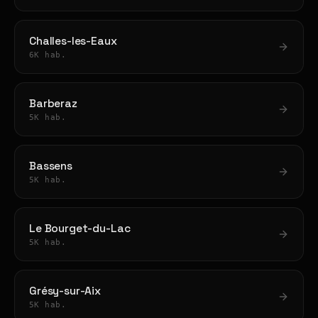
Challes-les-Eaux
6K hab.
Barberaz
5K hab.
Bassens
5K hab.
Le Bourget-du-Lac
5K hab.
Grésy-sur-Aix
5K hab.