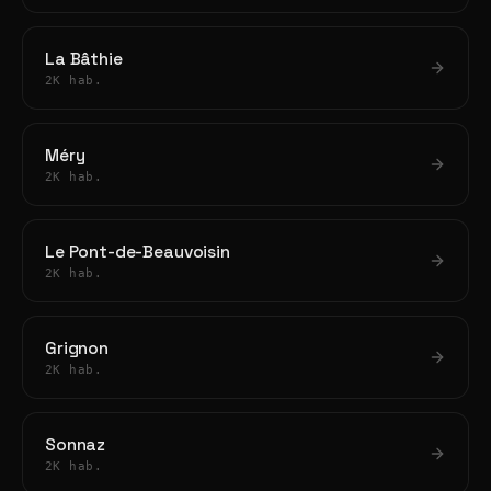
La Bâthie
2K hab.
Méry
2K hab.
Le Pont-de-Beauvoisin
2K hab.
Grignon
2K hab.
Sonnaz
2K hab.