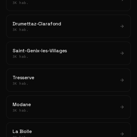
3K hab.
Drumettaz-Clarafond
3K hab.
Saint-Genix-les-Villages
3K hab.
Tresserve
3K hab.
Modane
3K hab.
La Biolle