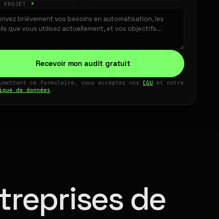
E PROJET
*
Recevoir mon audit gratuit
umettant ce formulaire, vous acceptez nos
CGU
et notre
ique de données
.
treprises de