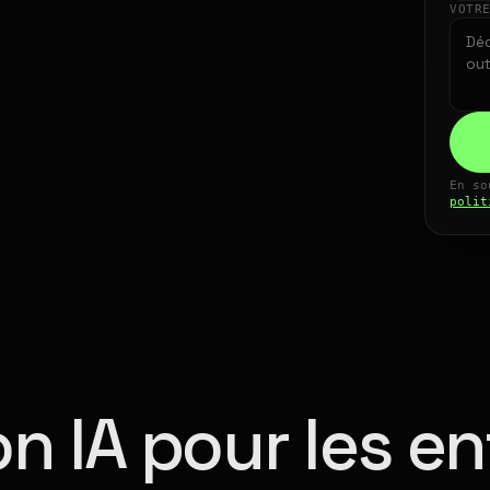
VOTR
En so
polit
n IA pour les en