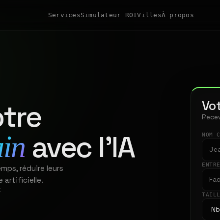
Services
Simulateur ROI
Villes
À propos
Vot
tre
Recev
avec l'IA
ain
NOM 
ENTR
mps, réduire leurs
artificielle.
t
TAIL