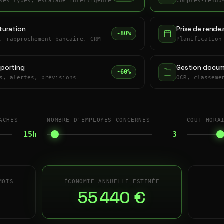
ses types, escalade intelligente
Comptes-rendu
turation
Prise de rende
-80%
, rapprochement bancaire, CRM
Planification
eporting
Gestion docum
-60%
s, alertes, prévisions
OCR, classeme
ÂCHES
NOMBRE D'EMPLOYÉS CONCERNÉS
COÛT HORA
15h
3
MOIS
ÉCONOMIE ANNUELLE ESTIMÉE
55 440 €