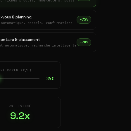
s, fiches produit, newsletters, posts
z-vous & planning
-75%
 automatique, rappels, confirmations
entaire & classement
-70%
nt automatique, recherche intelligente
IRE MOYEN (€/H)
35€
ROI ESTIMÉ
9.2x