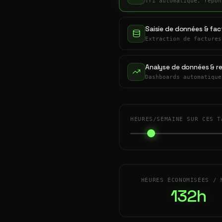
Tri automatique, répon
Saisie de données & fac
Extraction de factures
Analyse de données & r
Dashboards automatique
HEURES/SEMAINE SUR CES T
HEURES ÉCONOMISÉES / 
132h