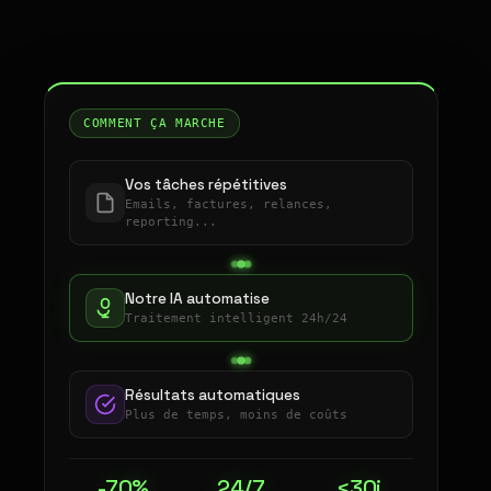
COMMENT ÇA MARCHE
Vos tâches répétitives
Emails, factures, relances,
reporting...
Notre IA automatise
Traitement intelligent 24h/24
Résultats automatiques
Plus de temps, moins de coûts
-70%
24/7
<30j