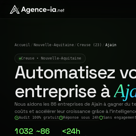
Accueil
/
Nouvelle-Aquitaine
/
Creuse (23)
/
Ajain
Creuse • Nouvelle-Aquitaine
Automatisez vo
entreprise à
Aj
Nous aidons les 86 entreprises de Ajain à gagner du te
coûts et accélérer leur croissance grâce à l'intelligence 
Audit 100% gratuit
Réponse sous 24h
Sans engagemen
1 032
~86
<24h