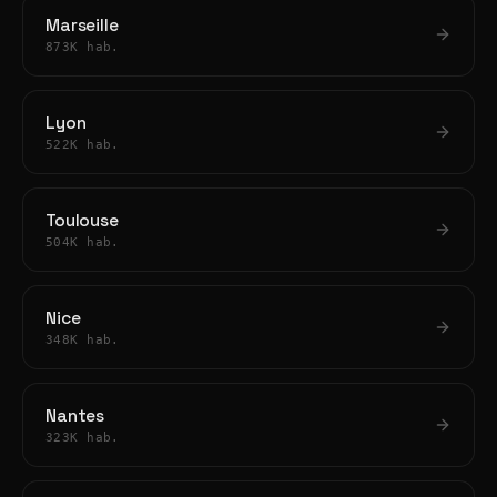
Marseille
873K hab.
Lyon
522K hab.
Toulouse
504K hab.
Nice
348K hab.
Nantes
323K hab.