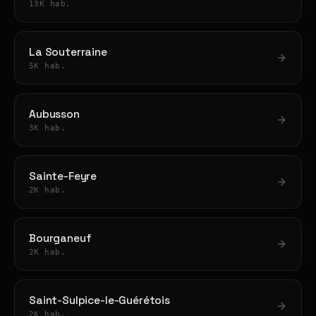
13K hab.
La Souterraine
5K hab.
Aubusson
3K hab.
Sainte-Feyre
2K hab.
Bourganeuf
2K hab.
Saint-Sulpice-le-Guérétois
2K hab.