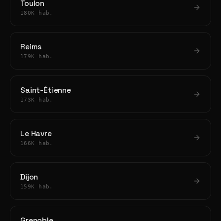
Toulon
180K hab.
Reims
179K hab.
Saint-Étienne
173K hab.
Le Havre
166K hab.
Dijon
159K hab.
Grenoble