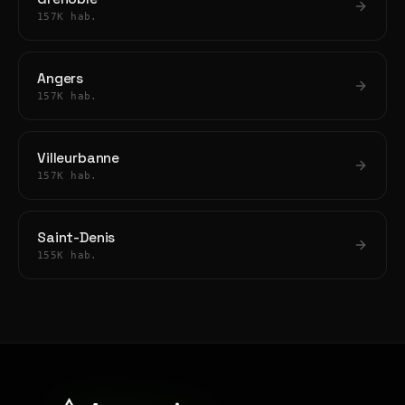
157K hab.
Angers
157K hab.
Villeurbanne
157K hab.
Saint-Denis
155K hab.