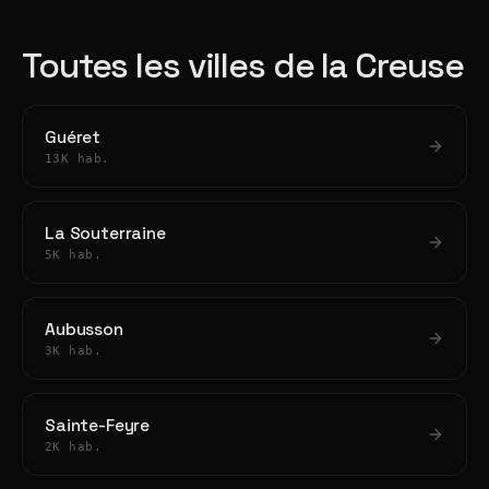
Toutes les villes de la Creuse
Guéret
13K hab.
La Souterraine
5K hab.
Aubusson
3K hab.
Sainte-Feyre
2K hab.