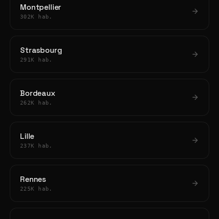
Montpellier
302K hab.
Strasbourg
291K hab.
Bordeaux
262K hab.
Lille
237K hab.
Rennes
225K hab.