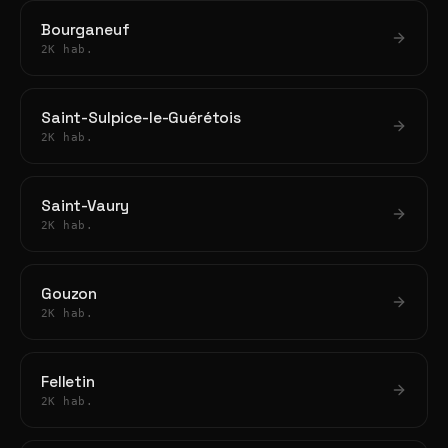
Bourganeuf
2K hab.
Saint-Sulpice-le-Guérétois
2K hab.
Saint-Vaury
2K hab.
Gouzon
2K hab.
Felletin
2K hab.