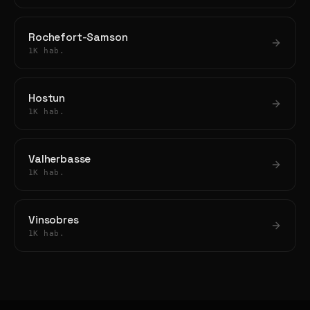
Rochefort-Samson
1K hab.
Hostun
1K hab.
Valherbasse
1K hab.
Vinsobres
1K hab.