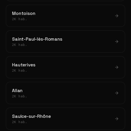
Montoison
2K hab.
Saint-Paul-lès-Romans
2K hab.
Hauterives
2K hab.
Allan
2K hab.
Saulce-sur-Rhône
2K hab.