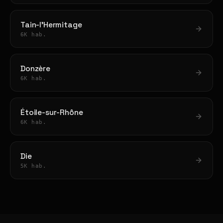
Tain-l'Hermitage
6K hab.
Donzère
6K hab.
Étoile-sur-Rhône
6K hab.
Die
5K hab.