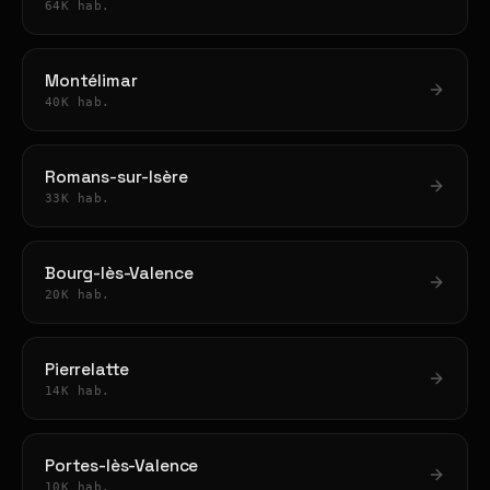
64K hab.
Montélimar
40K hab.
Romans-sur-Isère
33K hab.
Bourg-lès-Valence
20K hab.
Pierrelatte
14K hab.
Portes-lès-Valence
10K hab.