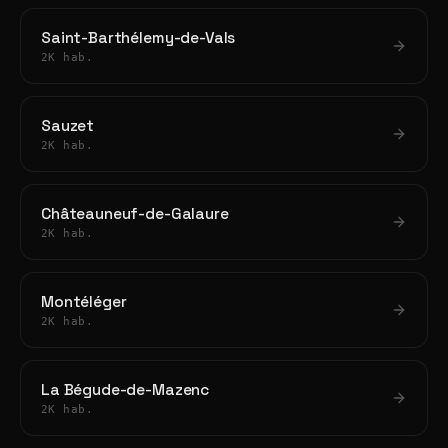
Saint-Barthélemy-de-Vals
2K hab.
Sauzet
2K hab.
Châteauneuf-de-Galaure
2K hab.
Montéléger
2K hab.
La Bégude-de-Mazenc
2K hab.