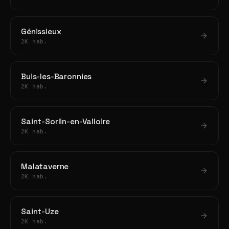
Génissieux
2K hab.
Buis-les-Baronnies
2K hab.
Saint-Sorlin-en-Valloire
2K hab.
Malataverne
2K hab.
Saint-Uze
2K hab.