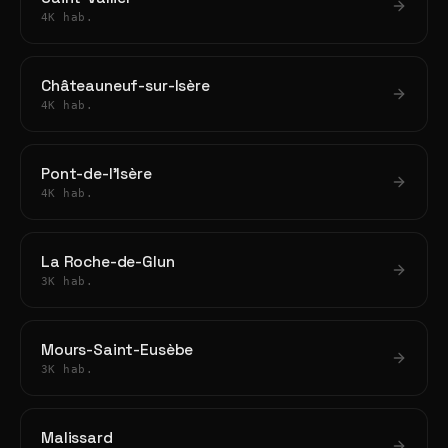
4K hab.
Châteauneuf-sur-Isère
4K hab.
Pont-de-l'Isère
4K hab.
La Roche-de-Glun
3K hab.
Mours-Saint-Eusèbe
3K hab.
Malissard