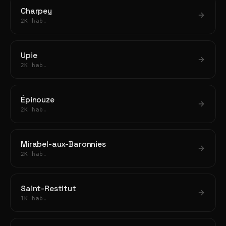
Charpey
2K hab.
Upie
2K hab.
Épinouze
2K hab.
Mirabel-aux-Baronnies
2K hab.
Saint-Restitut
1K hab.