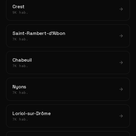
Crest
9K hab.
Saint-Rambert-d'Albon
7K hab.
Chabeuil
7K hab.
Nyons
7K hab.
Loriol-sur-Drôme
7K hab.