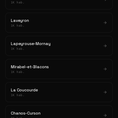
1K hab.
Laveyron
1K hab.
Lapeyrouse-Mornay
1K hab.
Mirabel-et-Blacons
1K hab.
La Coucourde
1K hab.
Chanos-Curson