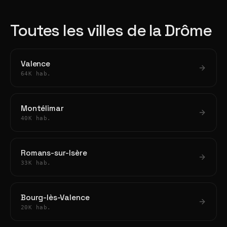
Toutes les villes de la Drôme
Valence
64K hab.
Montélimar
40K hab.
Romans-sur-Isère
33K hab.
Bourg-lès-Valence
20K hab.