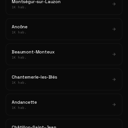
Montségur-sur-Lauzon
1K hab.
Ancône
1K hab.
Beaumont-Monteux
1K hab.
Chantemerle-les-Blés
1K hab.
Andancette
1K hab.
Châtillon-Saint-Jean