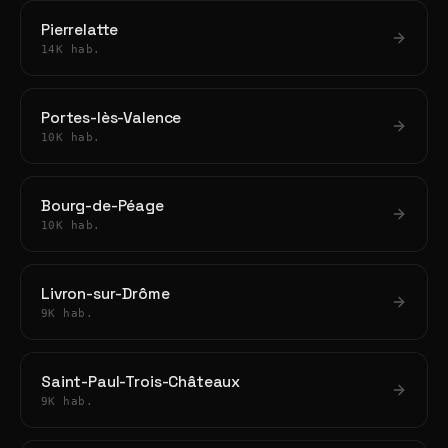
Pierrelatte
14K hab.
Portes-lès-Valence
10K hab.
Bourg-de-Péage
10K hab.
Livron-sur-Drôme
9K hab.
Saint-Paul-Trois-Châteaux
9K hab.