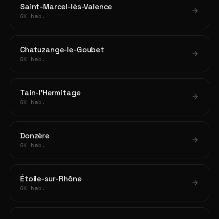
Saint-Marcel-lès-Valence
6K hab.
Chatuzange-le-Goubet
6K hab.
Tain-l'Hermitage
6K hab.
Donzère
6K hab.
Étoile-sur-Rhône
6K hab.