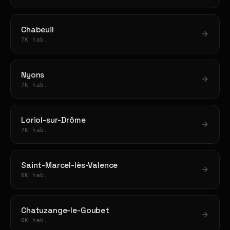
Chabeuil
7K hab.
Nyons
7K hab.
Loriol-sur-Drôme
7K hab.
Saint-Marcel-lès-Valence
6K hab.
Chatuzange-le-Goubet
6K hab.