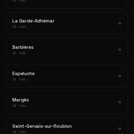
1K hab.
La Garde-Adhémar
1K hab.
Barbières
1K hab.
Espeluche
1K hab.
Margès
1K hab.
Saint-Gervais-sur-Roubion
1K hab.