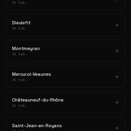
3K hab.
Dieulefit
3K hab.
Montmeyran
3K hab.
Mercurol-Veaunes
3K hab.
Châteauneuf-du-Rhône
3K hab.
Saint-Jean-en-Royans