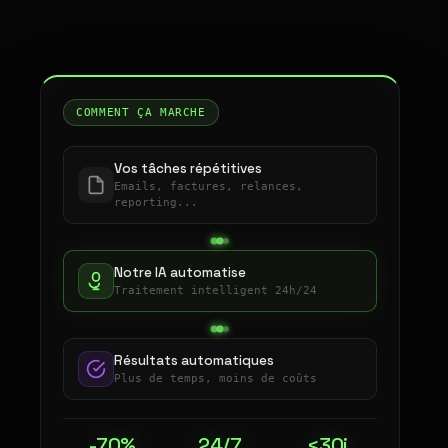
COMMENT ÇA MARCHE
Vos tâches répétitives
Emails, factures, relances,
reporting...
Notre IA automatise
Traitement intelligent 24h/24
Résultats automatiques
Plus de temps, moins de coûts
-70%
24/7
<30j