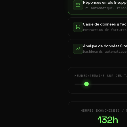
Réponses emails & suppo
Tri automatique, répon
Saisie de données & fac
Extraction de factures
Analyse de données & r
Dashboards automatique
HEURES/SEMAINE SUR CES T
HEURES ÉCONOMISÉES / 
132h