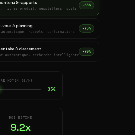
contenu & rapports
-65%
s, fiches produit, newsletters, posts
z-vous & planning
-75%
 automatique, rappels, confirmations
entaire & classement
-70%
nt automatique, recherche intelligente
IRE MOYEN (€/H)
35€
ROI ESTIMÉ
9.2x