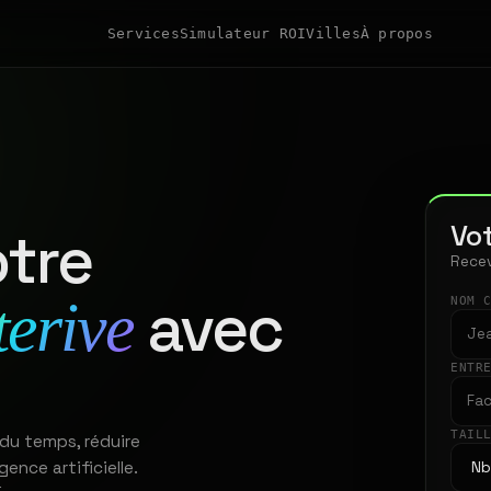
Services
Simulateur ROI
Villes
À propos
Vot
tre
Recev
avec
terive
NOM 
ENTR
TAIL
du temps, réduire
gence artificielle.
t