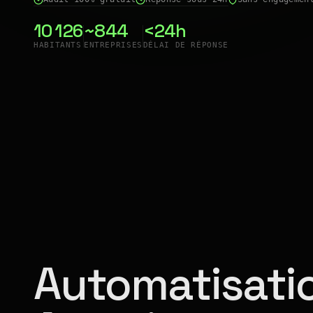
10 126
~844
<24h
HABITANTS
ENTREPRISES
DÉLAI DE RÉPONSE
Automatisatio