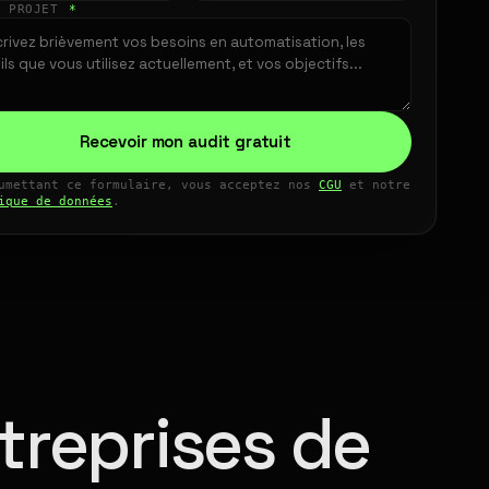
E PROJET
*
Recevoir mon audit gratuit
umettant ce formulaire, vous acceptez nos
CGU
et notre
ique de données
.
treprises de