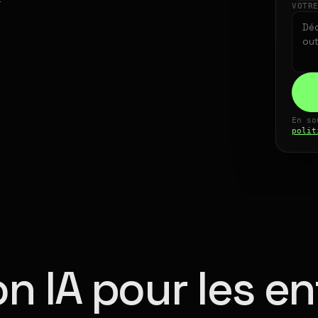
VOTR
En so
polit
n IA pour les en