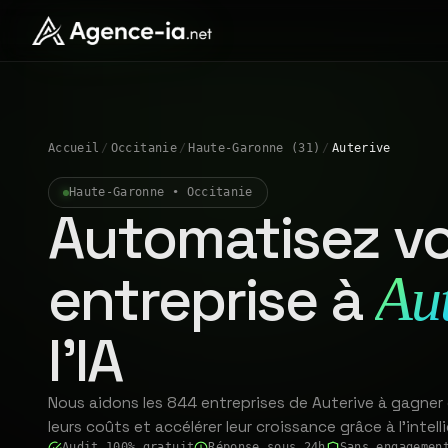
Accueil
/
Occitanie
/
Haute-Garonne (31)
/
Auterive
Haute-Garonne • Occitanie
Automatisez vo
entreprise à
Au
l'IA
Nous aidons les 844 entreprises de Auterive à gagner 
leurs coûts et accélérer leur croissance grâce à l'intelli
Audit 100% gratuit
Réponse sous 24h
Sans engagemen