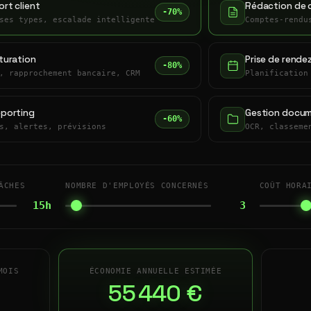
rt client
Rédaction de 
-70%
ses types, escalade intelligente
Comptes-rendu
turation
Prise de rende
-80%
, rapprochement bancaire, CRM
Planification
eporting
Gestion docum
-60%
s, alertes, prévisions
OCR, classeme
ÂCHES
NOMBRE D'EMPLOYÉS CONCERNÉS
COÛT HORA
15h
3
MOIS
ÉCONOMIE ANNUELLE ESTIMÉE
55 440 €