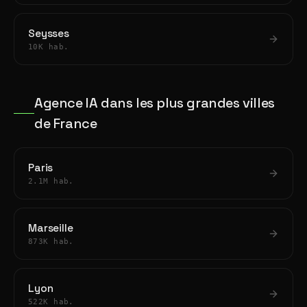
Seysses
10K hab.
Agence IA dans les plus grandes villes
de France
Paris
2.1M hab.
Marseille
873K hab.
Lyon
522K hab.