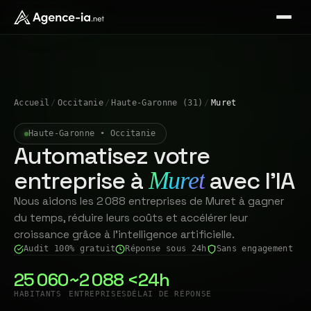
Accueil
/
Occitanie
/
Haute-Garonne (31)
/
Muret
Haute-Garonne • Occitanie
Automatisez votre
entreprise à
avec l'IA
Muret
Nous aidons les 2 088 entreprises de Muret à gagner
du temps, réduire leurs coûts et accélérer leur
croissance grâce à l'intelligence artificielle.
Audit 100% gratuit
Réponse sous 24h
Sans engagement
25 060
~2 088
<24h
HABITANTS
ENTREPRISES
DÉLAI DE RÉPONSE