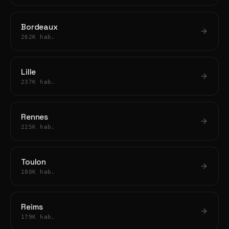
Bordeaux
262K hab.
Lille
237K hab.
Rennes
225K hab.
Toulon
180K hab.
Reims
179K hab.