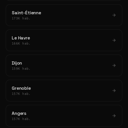
Saint-Étienne
173K hab.
Le Havre
166K hab.
Dijon
159K hab.
Grenoble
157K hab.
Angers
157K hab.