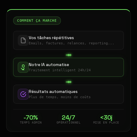
COMMENT ÇA MARCHE
Vos tâches répétitives
Emails, factures, relances, reporting...
Notre IA automatise
Traitement intelligent 24h/24
Résultats automatiques
Plus de temps, moins de coûts
-70%
24/7
<30j
TEMPS ADMIN
OPÉRATIONNEL
MISE EN PLACE