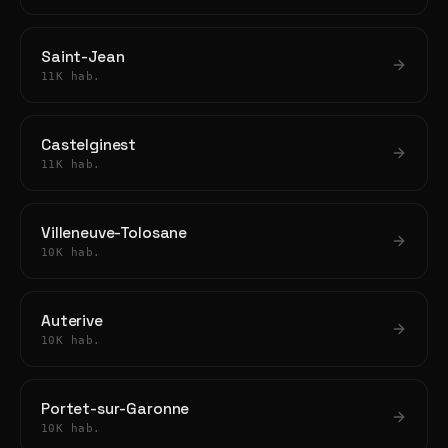
Saint-Jean
11K hab.
Castelginest
11K hab.
Villeneuve-Tolosane
10K hab.
Auterive
10K hab.
Portet-sur-Garonne
10K hab.