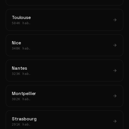
Toulouse
504K hab.
Nice
348K hab.
Nantes
323K hab.
Montpellier
302K hab.
Strasbourg
291K hab.