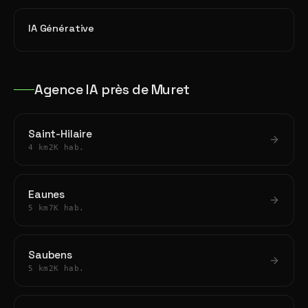
IA Générative
Agence IA près de Muret
Saint-Hilaire
4 km
2K hab.
Eaunes
5 km
7K hab.
Saubens
5 km
2K hab.