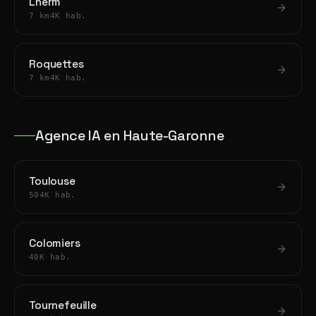
Lherm
7 km
4K hab.
Roquettes
7 km
4K hab.
Agence IA en Haute-Garonne
Toulouse
504K hab.
Colomiers
40K hab.
Tournefeuille