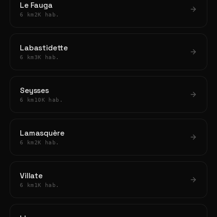
Le Fauga
6 km
2K hab.
Labastidette
6 km
3K hab.
Seysses
6 km
10K hab.
Lamasquère
6 km
2K hab.
Villate
6 km
1K hab.