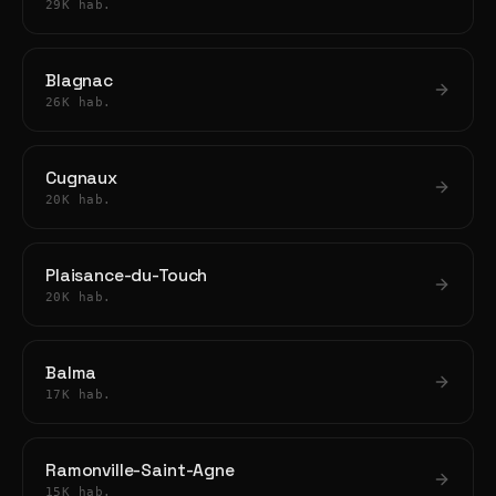
29K hab.
Blagnac
26K hab.
Cugnaux
20K hab.
Plaisance-du-Touch
20K hab.
Balma
17K hab.
Ramonville-Saint-Agne
15K hab.