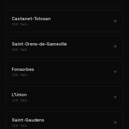
Castanet-Tolosan
15K hab.
Saint-Orens-de-Gameville
14K hab.
Fonsorbes
13K hab.
L'Union
12K hab.
Saint-Gaudens
12K hab.