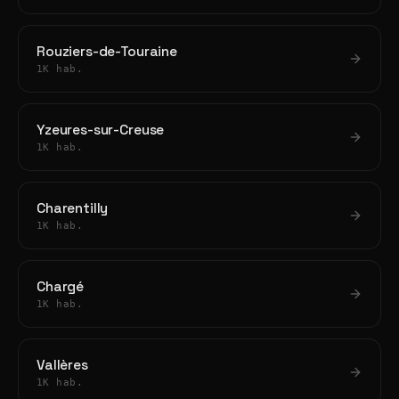
Rouziers-de-Touraine
1K hab.
Yzeures-sur-Creuse
1K hab.
Charentilly
1K hab.
Chargé
1K hab.
Vallères
1K hab.