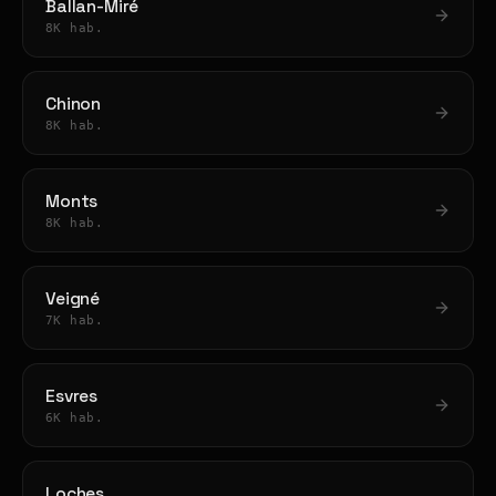
Ballan-Miré
8K hab.
Chinon
8K hab.
Monts
8K hab.
Veigné
7K hab.
Esvres
6K hab.
Loches