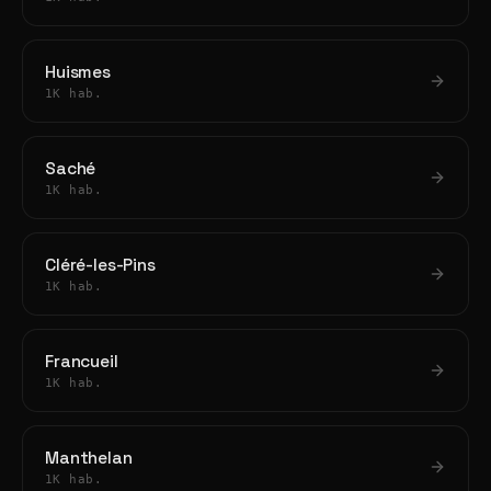
Huismes
1K hab.
Saché
1K hab.
Cléré-les-Pins
1K hab.
Francueil
1K hab.
Manthelan
1K hab.