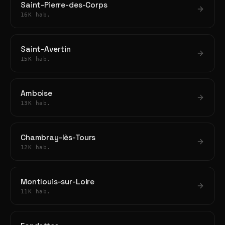
Saint-Pierre-des-Corps
16K hab.
Saint-Avertin
15K hab.
Amboise
13K hab.
Chambray-lès-Tours
12K hab.
Montlouis-sur-Loire
11K hab.