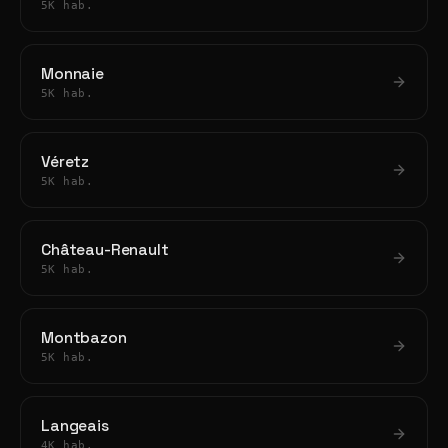
5K hab.
Monnaie
5K hab.
Véretz
5K hab.
Château-Renault
5K hab.
Montbazon
5K hab.
Langeais
4K hab.