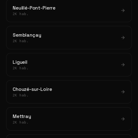
Neuillé-Pont-Pierre
2K hab.
Semblançay
2K hab.
Ligueil
2K hab.
Chouzé-sur-Loire
2K hab.
Mettray
2K hab.