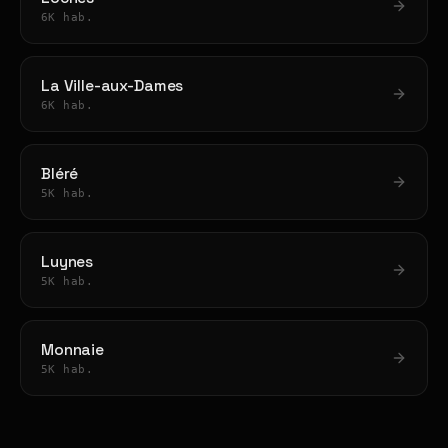
6K hab.
La Ville-aux-Dames
6K hab.
Bléré
5K hab.
Luynes
5K hab.
Monnaie
5K hab.