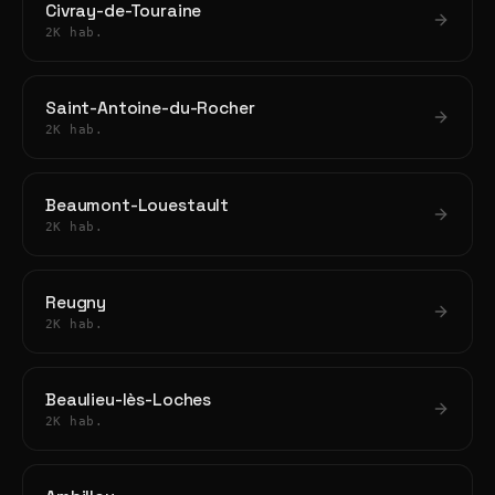
Civray-de-Touraine
2K hab.
Saint-Antoine-du-Rocher
2K hab.
Beaumont-Louestault
2K hab.
Reugny
2K hab.
Beaulieu-lès-Loches
2K hab.