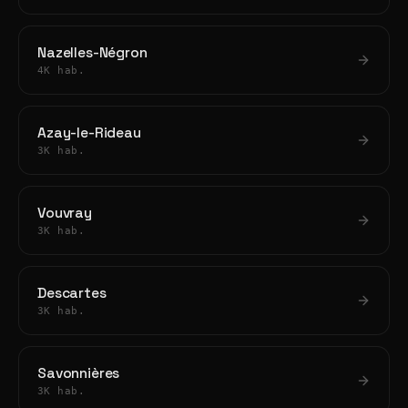
Nazelles-Négron
4K hab.
Azay-le-Rideau
3K hab.
Vouvray
3K hab.
Descartes
3K hab.
Savonnières
3K hab.