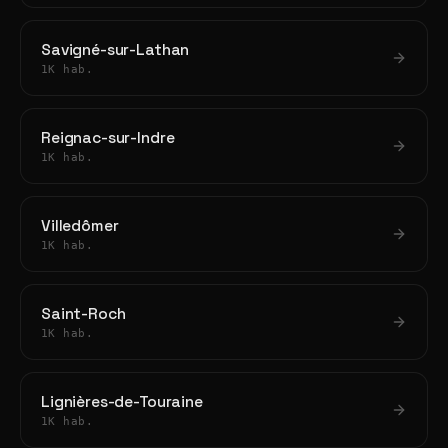
Savigné-sur-Lathan
1K hab.
Reignac-sur-Indre
1K hab.
Villedômer
1K hab.
Saint-Roch
1K hab.
Lignières-de-Touraine
1K hab.