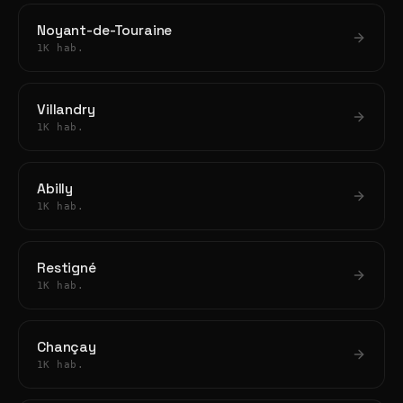
Noyant-de-Touraine
1K hab.
Villandry
1K hab.
Abilly
1K hab.
Restigné
1K hab.
Chançay
1K hab.