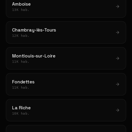
Amboise
13K hab.
Chambray-lès-Tours
12K hab.
Montlouis-sur-Loire
11K hab.
Fondettes
11K hab.
La Riche
10K hab.