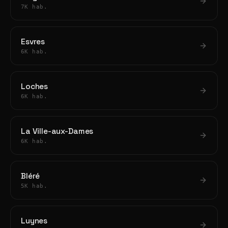
7K hab.
Esvres
6K hab.
Loches
6K hab.
La Ville-aux-Dames
6K hab.
Bléré
5K hab.
Luynes