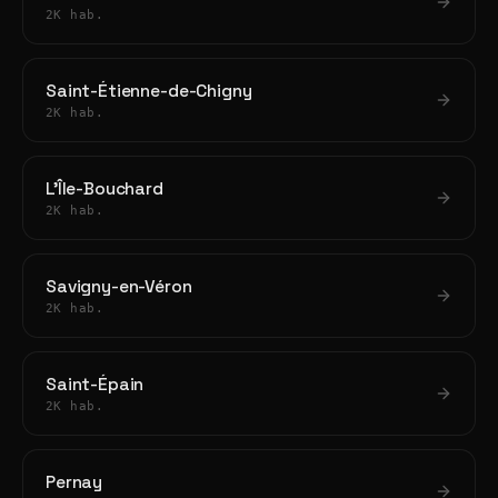
2K hab.
Saint-Étienne-de-Chigny
2K hab.
L'Île-Bouchard
2K hab.
Savigny-en-Véron
2K hab.
Saint-Épain
2K hab.
Pernay