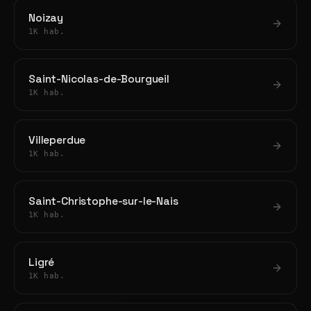
Noizay
1K hab.
Saint-Nicolas-de-Bourgueil
1K hab.
Villeperdue
1K hab.
Saint-Christophe-sur-le-Nais
1K hab.
Ligré
1K hab.