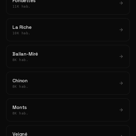
Fondettes
11K hab.
La Riche
10K hab.
Ballan-Miré
8K hab.
Chinon
8K hab.
Monts
8K hab.
Veigné