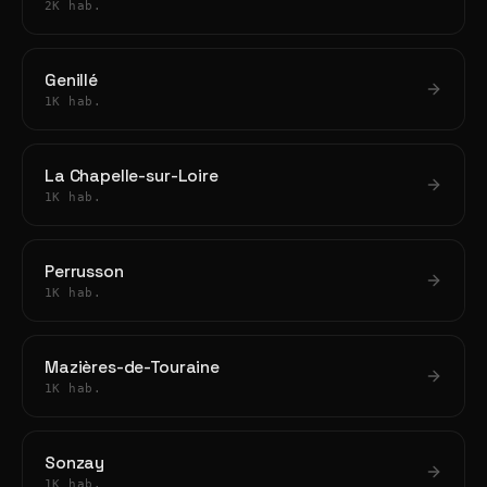
2K hab.
Genillé
1K hab.
La Chapelle-sur-Loire
1K hab.
Perrusson
1K hab.
Mazières-de-Touraine
1K hab.
Sonzay
1K hab.