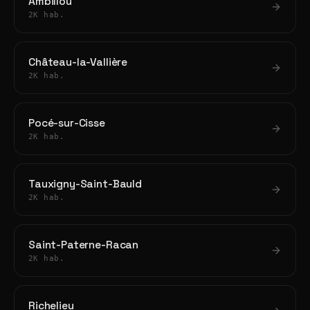
Ambillou
2K hab.
Château-la-Vallière
2K hab.
Pocé-sur-Cisse
2K hab.
Tauxigny-Saint-Bauld
2K hab.
Saint-Paterne-Racan
2K hab.
Richelieu