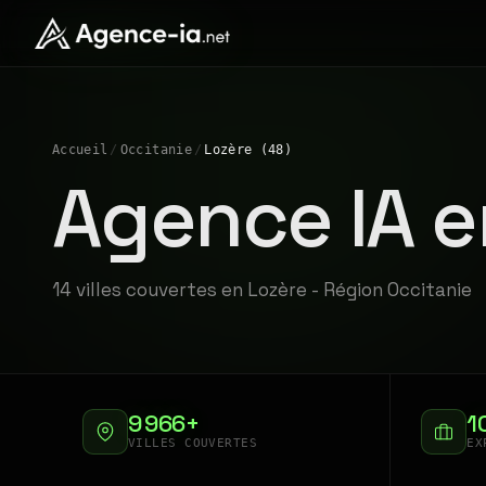
Accueil
/
Occitanie
/
Lozère (48)
Agence IA e
14 villes couvertes en Lozère - Région Occitanie
9 966+
1
VILLES COUVERTES
EX