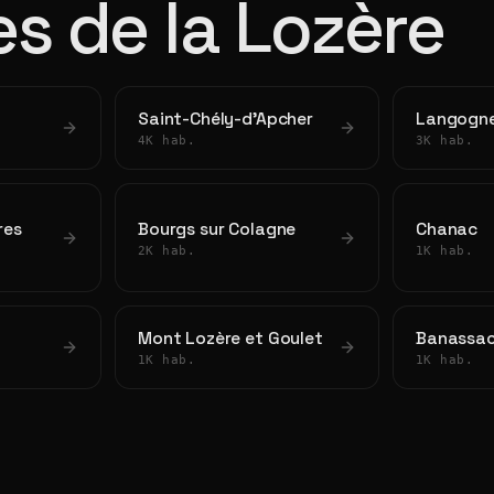
les de la Lozère
Saint-Chély-d'Apcher
Langogn
4K hab.
3K hab.
res
Bourgs sur Colagne
Chanac
2K hab.
1K hab.
Mont Lozère et Goulet
Banassac
1K hab.
1K hab.