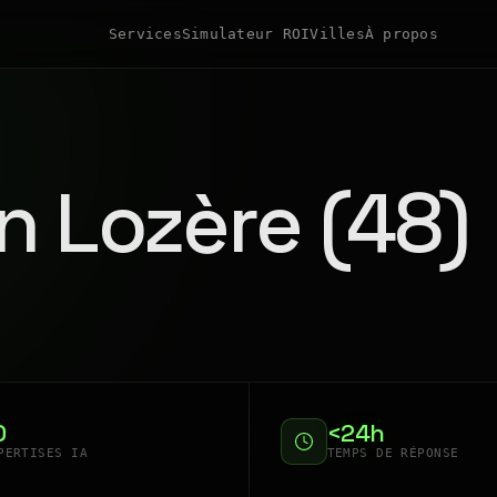
Services
Simulateur ROI
Villes
À propos
n Lozère (48)
0
<24h
PERTISES IA
TEMPS DE RÉPONSE