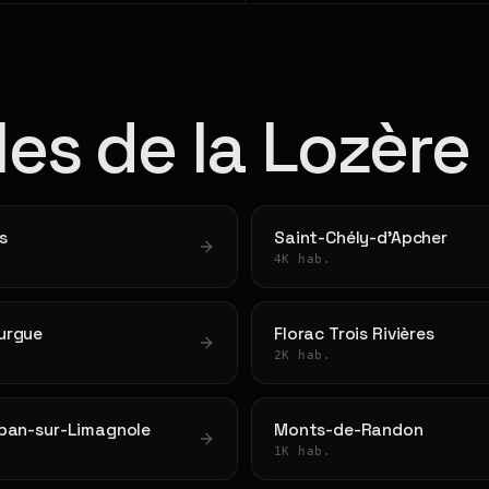
lles de la Lozère
s
Saint-Chély-d'Apcher
4K hab.
urgue
Florac Trois Rivières
2K hab.
lban-sur-Limagnole
Monts-de-Randon
1K hab.