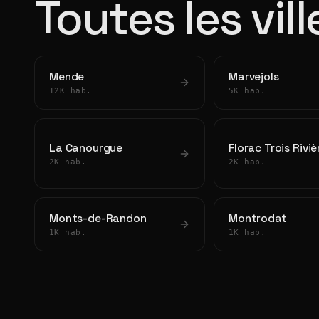
Toutes les vil
Mende
Marvejols
12K hab.
5K hab.
La Canourgue
Florac Trois Riviè
2K hab.
2K hab.
Monts-de-Randon
Montrodat
1K hab.
1K hab.