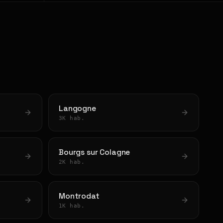
Langogne
3K hab.
Bourgs sur Colagne
2K hab.
Montrodat
1K hab.