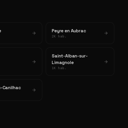
e
Peyre en Aubrac
2K hab.
Saint-Alban-sur-
Limagnole
1K hab.
-Canilhac