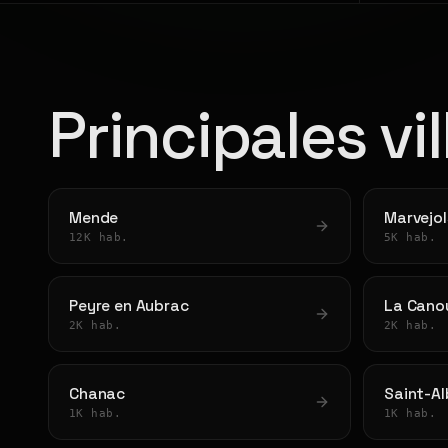
Principales vi
Mende
Marvejol
12K hab.
5K hab.
Peyre en Aubrac
La Cano
2K hab.
2K hab.
Chanac
Saint-A
1K hab.
1K hab.