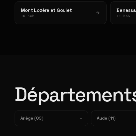
Mont Lozère et Goulet
Banassa
1K hab.
1K hab.
Départements
Ariège (09)
Aude (11)