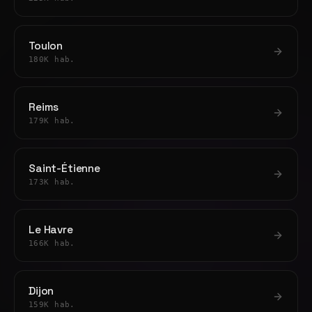
Toulon
180K hab.
Reims
179K hab.
Saint-Étienne
173K hab.
Le Havre
166K hab.
Dijon
159K hab.