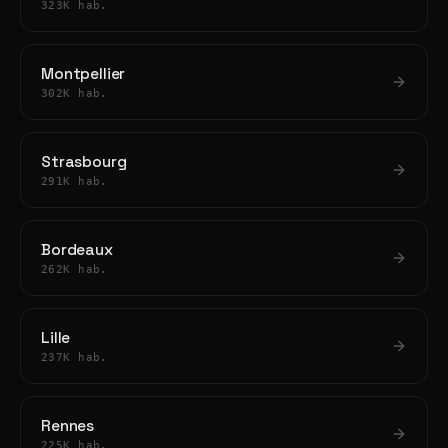
323K hab.
Montpellier
302K hab.
Strasbourg
291K hab.
Bordeaux
262K hab.
Lille
237K hab.
Rennes
225K hab.