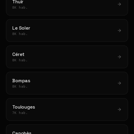
Thuir
8K hab.
Le Soler
8K hab.
Céret
8K hab.
Bompas
8K hab.
Toulouges
7K hab.
Canohès