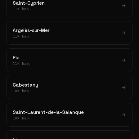
Saint-Cyprien
11K hab.
Argelès-sur-Mer
11K hab.
Pia
11K hab.
Cabestany
10K hab.
Saint-Laurent-de-la-Salanque
10K hab.