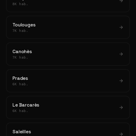
8K hab.
Toulouges
7K hab.
Canohès
7K hab.
Prades
6K hab.
Le Barcarès
6K hab.
Saleilles