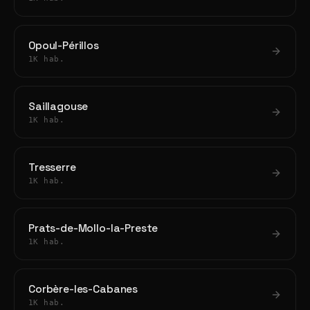
Opoul-Périllos
1K hab.
Saillagouse
1K hab.
Tresserre
1K hab.
Prats-de-Mollo-la-Preste
1K hab.
Corbère-les-Cabanes
1K hab.