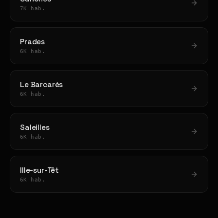
7K hab.
Prades
6K hab.
Le Barcarès
6K hab.
Saleilles
6K hab.
Ille-sur-Têt
6K hab.