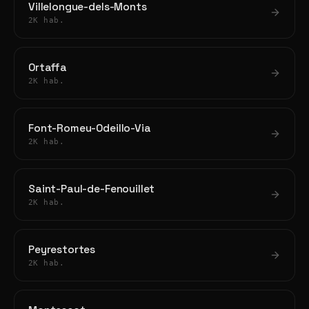
Villelongue-dels-Monts
2K hab.
Ortaffa
2K hab.
Font-Romeu-Odeillo-Via
2K hab.
Saint-Paul-de-Fenouillet
2K hab.
Peyrestortes
2K hab.