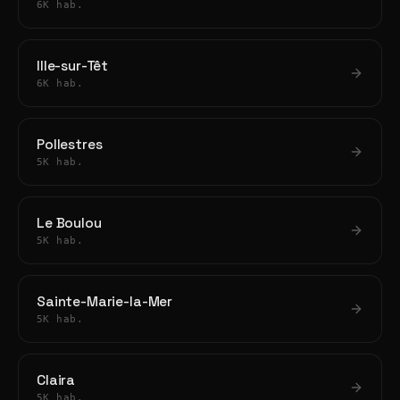
6K hab.
Ille-sur-Têt
6K hab.
Pollestres
5K hab.
Le Boulou
5K hab.
Sainte-Marie-la-Mer
5K hab.
Claira
5K hab.