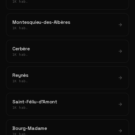
1K hab.
Montesquieu-des-Albères
1K hab.
Cerbère
1K hab.
Reynès
1K hab.
Saint-Féliu-d'Amont
1K hab.
Bourg-Madame
1K hab.