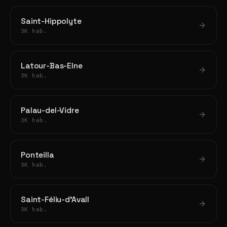
Saint-Hippolyte
3K hab.
Latour-Bas-Elne
3K hab.
Palau-del-Vidre
3K hab.
Ponteilla
3K hab.
Saint-Féliu-d'Avall
3K hab.