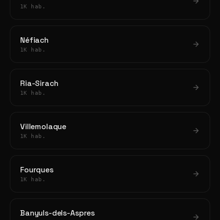
1K hab.
Néfiach
1K hab.
Ria-Sirach
1K hab.
Villemolaque
1K hab.
Fourques
1K hab.
Banyuls-dels-Aspres