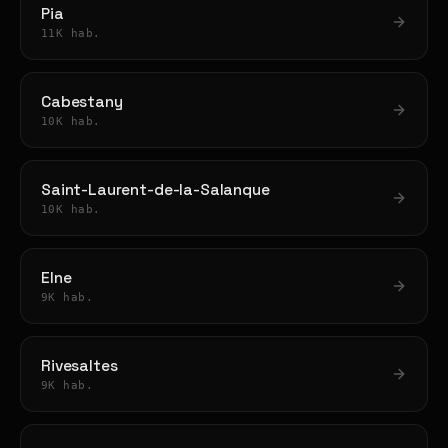
Pia
11K hab.
Cabestany
10K hab.
Saint-Laurent-de-la-Salanque
10K hab.
Elne
9K hab.
Rivesaltes
9K hab.