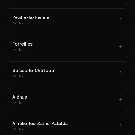
Pézilla-la-Rivière
4K hab.
Torreilles
4K hab.
Salses-le-Château
4K hab.
Alénya
4K hab.
Amélie-les-Bains-Palalda
4K hab.