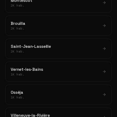
Montescot
2K hab.
Brouilla
2K hab.
Saint-Jean-Lasseille
2K hab.
Vernet-les-Bains
1K hab.
Osséja
1K hab.
Villeneuve-la-Rivière