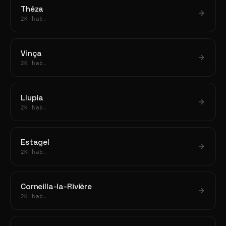
Théza
2K hab.
Vinça
2K hab.
Llupia
2K hab.
Estagel
2K hab.
Corneilla-la-Rivière
2K hab.