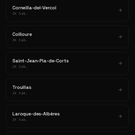
Corneilla-del-Vercol
3K hab.
Collioure
3K hab.
Saint-Jean-Pla-de-Corts
2K hab.
Trouillas
2K hab.
Laroque-des-Albères
2K hab.