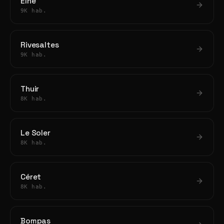
Elne
9K hab.
Rivesaltes
9K hab.
Thuir
8K hab.
Le Soler
8K hab.
Céret
8K hab.
Bompas