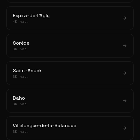
Espira-de-l'Agly
4K hab.
Sorède
3K hab.
Saint-André
3K hab.
Baho
3K hab.
Villelongue-de-la-Salanque
3K hab.