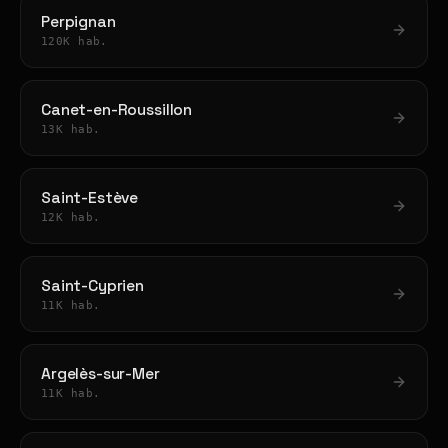
Perpignan
120K hab.
Canet-en-Roussillon
13K hab.
Saint-Estève
12K hab.
Saint-Cyprien
11K hab.
Argelès-sur-Mer
11K hab.