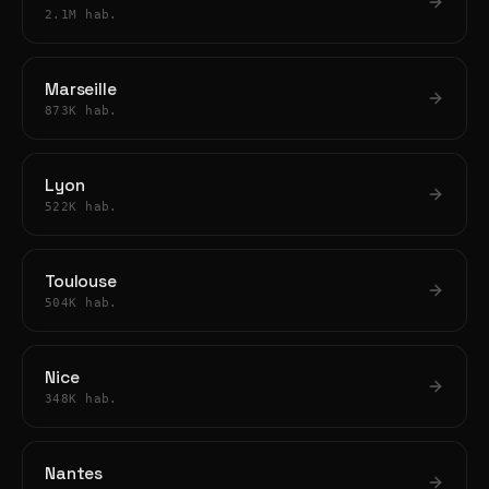
2.1M hab.
Marseille
873K hab.
Lyon
522K hab.
Toulouse
504K hab.
Nice
348K hab.
Nantes