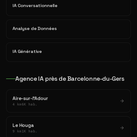
IA Conversationnelle
Analyse de Données
IA Générative
Agence IA près de Barcelonne-du-Gers
Aire-sur-l'Adour
4 km
6K hab.
Le Houga
9 km
1K hab.