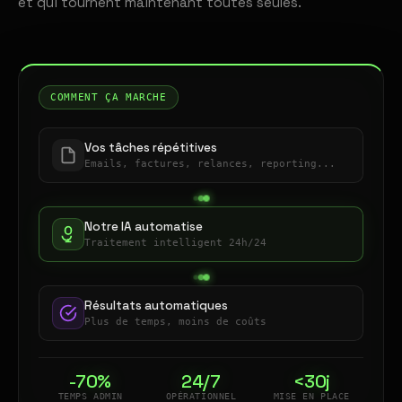
et qui tournent maintenant toutes seules.
COMMENT ÇA MARCHE
Vos tâches répétitives
Emails, factures, relances, reporting...
Notre IA automatise
Traitement intelligent 24h/24
Résultats automatiques
Plus de temps, moins de coûts
-70%
24/7
<30j
TEMPS ADMIN
OPÉRATIONNEL
MISE EN PLACE