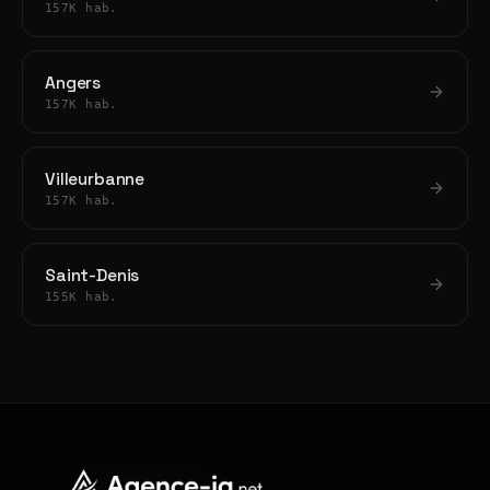
157K hab.
Angers
157K hab.
Villeurbanne
157K hab.
Saint-Denis
155K hab.