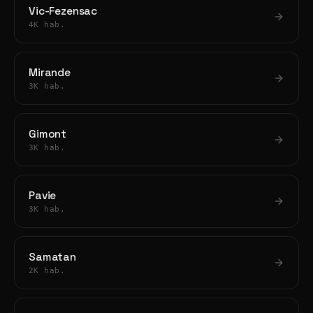
Vic-Fezensac
4K hab.
Mirande
3K hab.
Gimont
3K hab.
Pavie
3K hab.
Samatan
2K hab.