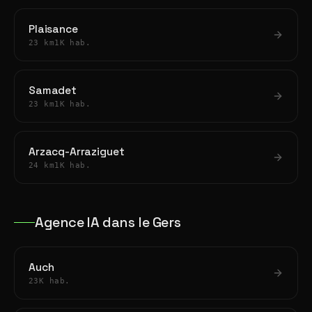
Plaisance
23 km
1K hab.
Samadet
23 km
1K hab.
Arzacq-Arraziguet
24 km
1K hab.
Agence IA dans le Gers
Auch
23K hab.