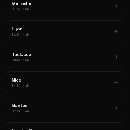
Marseille
873K hab.
Lyon
522K hab.
Toulouse
504K hab.
Nice
348K hab.
Nantes
323K hab.