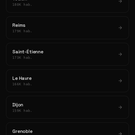
180K hab.
Reims
179K hab.
Saint-Étienne
173K hab.
Le Havre
166K hab.
Dijon
159K hab.
Grenoble