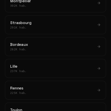
Montpellier
302K hab.
Strasbourg
291K hab.
Bordeaux
262K hab.
Lille
237K hab.
Rennes
225K hab.
Toulon