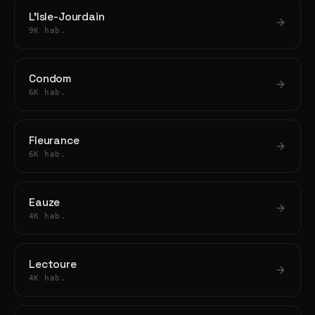
L'Isle-Jourdain
9K hab.
Condom
6K hab.
Fleurance
6K hab.
Eauze
4K hab.
Lectoure
4K hab.