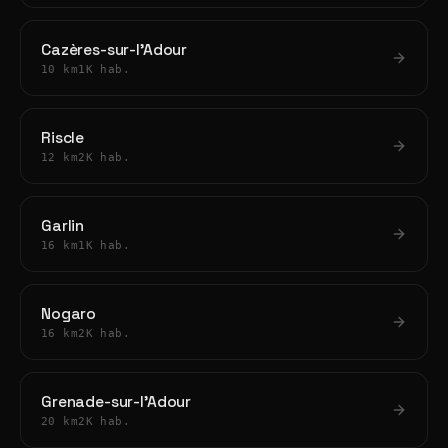
Cazères-sur-l'Adour
10 km
1K hab.
Riscle
12 km
2K hab.
Garlin
16 km
1K hab.
Nogaro
16 km
2K hab.
Grenade-sur-l'Adour
20 km
2K hab.