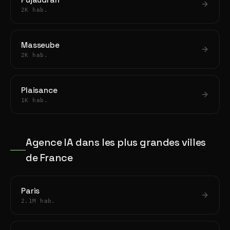
Pujaudran
2K hab.
Masseube
2K hab.
Plaisance
1K hab.
Agence IA dans les plus grandes villes
de France
Paris
2.1M hab.