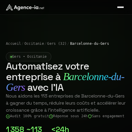
Accueil
/
Occitanie
/
Gers (32)
/
Barcelonne-du-Gers
Gers • Occitanie
Automatisez votre
entreprise à
Barcelonne-du-
avec l'IA
Gers
Nous aidons les 113 entreprises de Barcelonne-du-Gers
à gagner du temps, réduire leurs coûts et accélérer leur
croissance grâce à l'intelligence artificielle.
Audit 100% gratuit
Réponse sous 24h
Sans engagement
1 358
~113
<24h