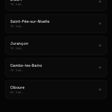
7K hab.
Saint-Pée-sur-Nivelle
7K hab.
Jurançon
7K hab.
Cambo-les-Bains
7K hab.
Ciboure
6K hab.