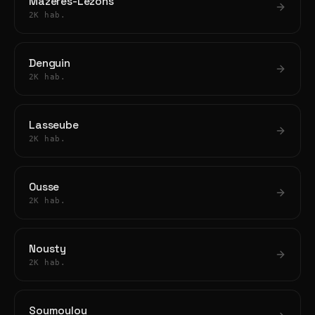
Mazères-Lezons
2K hab.
Denguin
2K hab.
Lasseube
2K hab.
Ousse
2K hab.
Nousty
2K hab.
Soumoulou