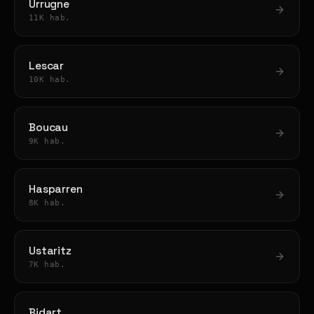
Urrugne
11K hab.
Lescar
10K hab.
Boucau
9K hab.
Hasparren
8K hab.
Ustaritz
7K hab.
Bidart