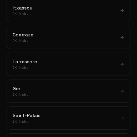
Itxassou
2K hab.
Coarraze
2K hab.
Larressore
2K hab.
Ger
2K hab.
Saint-Palais
2K hab.