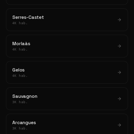
Serres-Castet
4K hab.
Morlaàs
4K hab.
Gelos
4K hab.
Sauvagnon
3K hab.
Arcangues
3K hab.