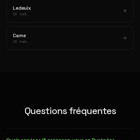
Ledeuix
1K hab.
Came
1K hab.
Questions fréquentes