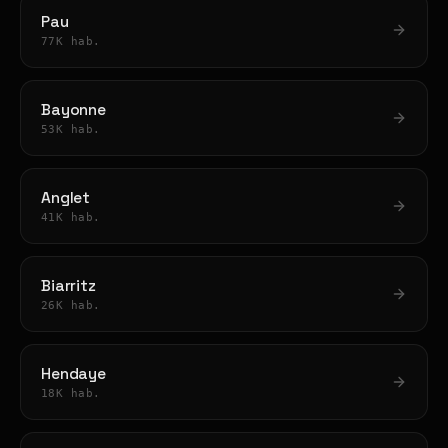
Pau
77K hab.
Bayonne
53K hab.
Anglet
41K hab.
Biarritz
26K hab.
Hendaye
18K hab.