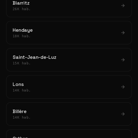
Biarritz
26K hab.
Hendaye
18K hab.
Saint-Jean-de-Luz
15K hab.
Lons
14K hab.
Billère
14K hab.