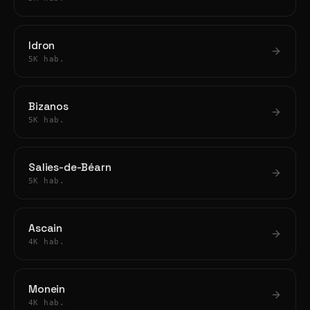
Idron
5K hab.
Bizanos
5K hab.
Salies-de-Béarn
5K hab.
Ascain
4K hab.
Monein
4K hab.