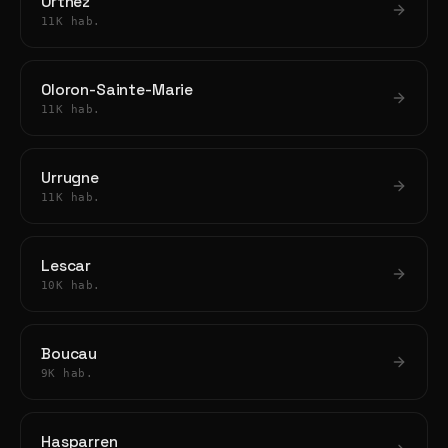
Orthez
11K hab.
Oloron-Sainte-Marie
11K hab.
Urrugne
11K hab.
Lescar
10K hab.
Boucau
9K hab.
Hasparren