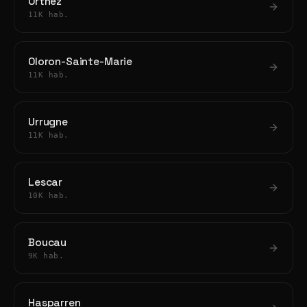
Orthez
11K hab.
Oloron-Sainte-Marie
11K hab.
Urrugne
11K hab.
Lescar
10K hab.
Boucau
9K hab.
Hasparren