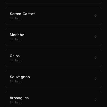
Serres-Castet
4K hab.
Morlaàs
4K hab.
Gelos
4K hab.
Sauvagnon
3K hab.
Arcangues
3K hab.