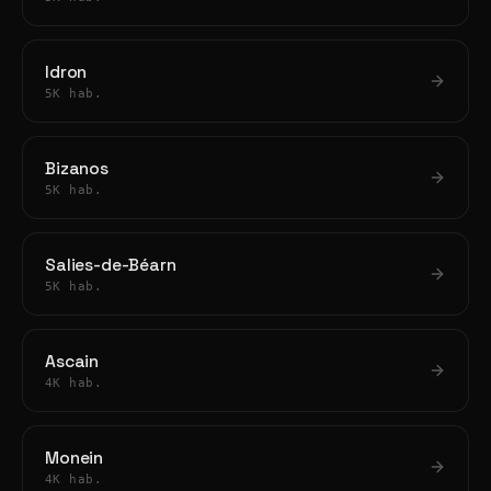
Idron
5K hab.
Bizanos
5K hab.
Salies-de-Béarn
5K hab.
Ascain
4K hab.
Monein
4K hab.