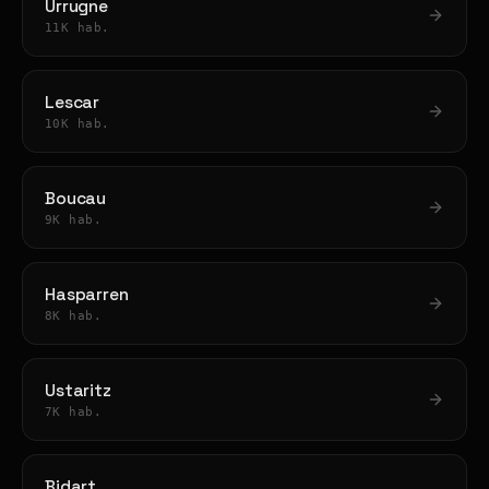
Urrugne
11K hab.
Lescar
10K hab.
Boucau
9K hab.
Hasparren
8K hab.
Ustaritz
7K hab.
Bidart