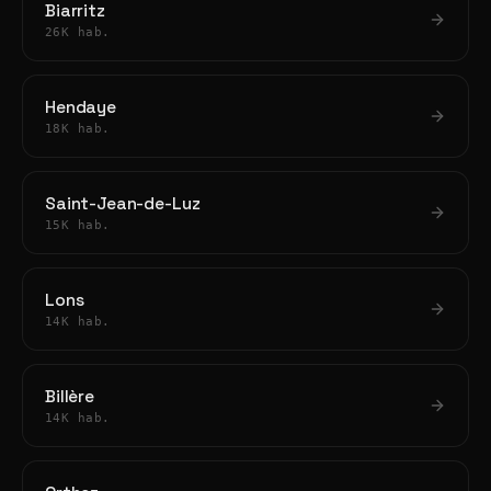
Biarritz
26K hab.
Hendaye
18K hab.
Saint-Jean-de-Luz
15K hab.
Lons
14K hab.
Billère
14K hab.