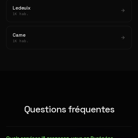
Ledeuix
1K hab.
Came
1K hab.
Questions fréquentes