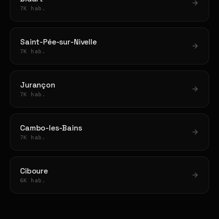
7K hab.
Saint-Pée-sur-Nivelle
7K hab.
Jurançon
7K hab.
Cambo-les-Bains
7K hab.
Ciboure
6K hab.