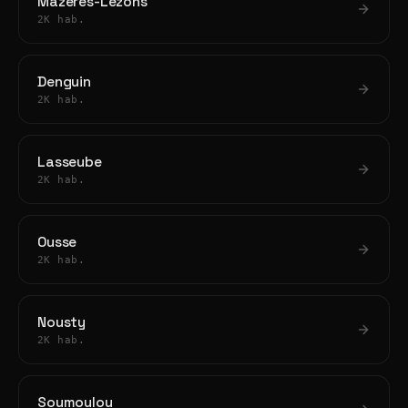
Mazères-Lezons
2K hab.
Denguin
2K hab.
Lasseube
2K hab.
Ousse
2K hab.
Nousty
2K hab.
Soumoulou