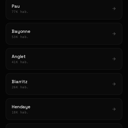
Pau
77K hab.
Bayonne
53K hab.
Anglet
41K hab.
Biarritz
26K hab.
Hendaye
18K hab.