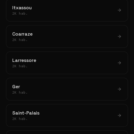
Itxassou
2K hab.
Coarraze
2K hab.
Larressore
2K hab.
Ger
2K hab.
Saint-Palais
2K hab.