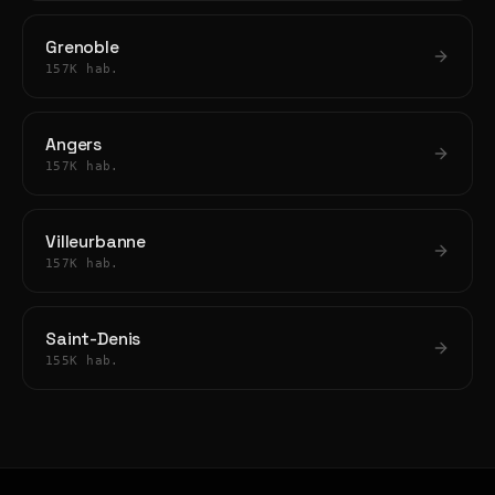
Grenoble
157K hab.
Angers
157K hab.
Villeurbanne
157K hab.
Saint-Denis
155K hab.