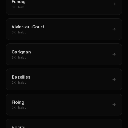
Fumay
3K hab.
Vivier-au-Court
3K hab.
Carignan
3K hab.
Bazeilles
2K hab.
Floing
2K hab.
Rocroi