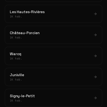
Les Hautes-Rivières
1K hab.
Château-Porcien
1K hab.
Warcq
1K hab.
Juniville
1K hab.
Signy-le-Petit
1K hab.