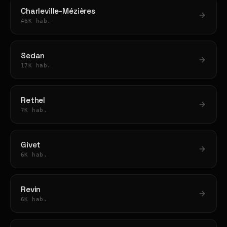
Charleville-Mézières
46K hab.
Sedan
17K hab.
Rethel
7K hab.
Givet
6K hab.
Revin
6K hab.