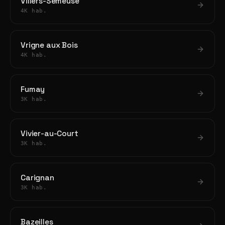
Villers-Semeuse
4K hab.
Vrigne aux Bois
4K hab.
Fumay
3K hab.
Vivier-au-Court
3K hab.
Carignan
3K hab.
Bazeilles