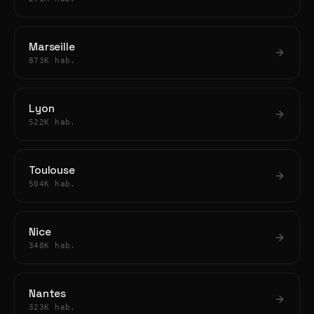
Marseille
873K hab.
Lyon
522K hab.
Toulouse
504K hab.
Nice
348K hab.
Nantes
323K hab.