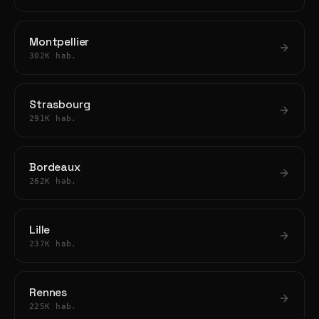
Montpellier
302K hab.
Strasbourg
291K hab.
Bordeaux
262K hab.
Lille
237K hab.
Rennes
225K hab.