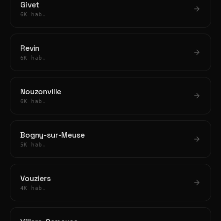
Givet
6K hab.
Revin
6K hab.
Nouzonville
6K hab.
Bogny-sur-Meuse
5K hab.
Vouziers
4K hab.