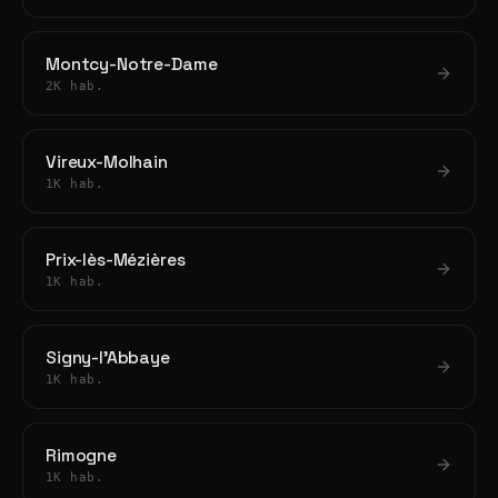
Montcy-Notre-Dame
2K hab.
Vireux-Molhain
1K hab.
Prix-lès-Mézières
1K hab.
Signy-l'Abbaye
1K hab.
Rimogne
1K hab.