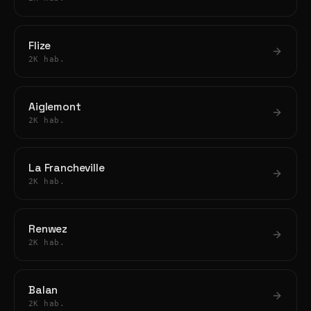
Flize
2K hab.
Aiglemont
2K hab.
La Francheville
2K hab.
Renwez
2K hab.
Balan
2K hab.