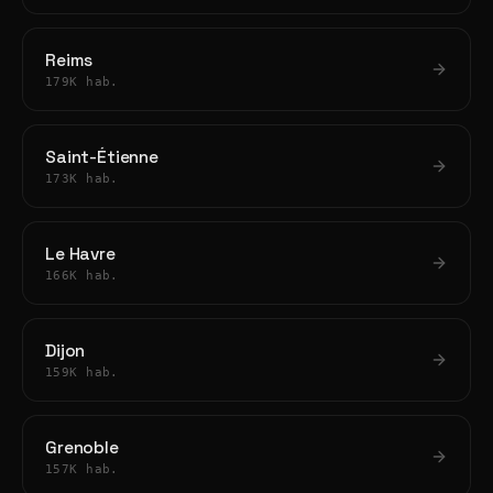
Reims
179K hab.
Saint-Étienne
173K hab.
Le Havre
166K hab.
Dijon
159K hab.
Grenoble
157K hab.