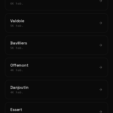
6K hab.
Valdoie
5K hab.
Bavilliers
5K hab.
Offemont
4K hab.
Danjoutin
4K hab.
Essert