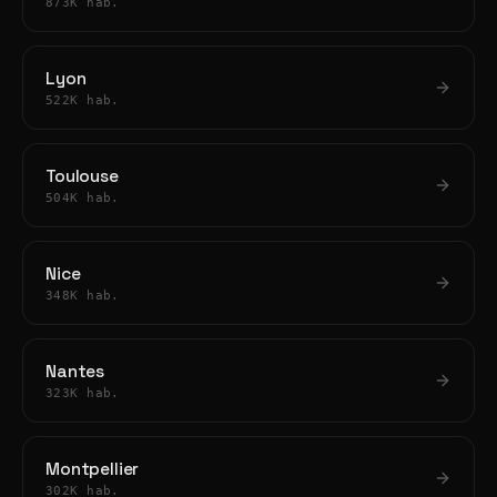
873K hab.
Lyon
522K hab.
Toulouse
504K hab.
Nice
348K hab.
Nantes
323K hab.
Montpellier
302K hab.