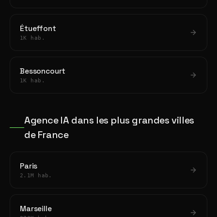
Étueffont
1K hab.
Bessoncourt
1K hab.
Agence IA dans les plus grandes villes
de France
Paris
2.1M hab.
Marseille