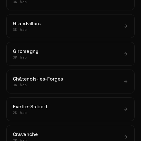
3K hab.
Grandvillars
3K hab.
Giromagny
3K hab.
Châtenois-les-Forges
3K hab.
Évette-Salbert
2K hab.
Cravanche
2K hab.