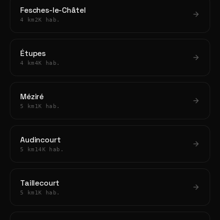
Fesches-le-Châtel
4 km
2K hab.
Étupes
4 km
4K hab.
Méziré
5 km
1K hab.
Audincourt
5 km
14K hab.
Taillecourt
5 km
1K hab.