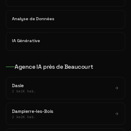
Analyse de Données
IA Générative
Agence IA près de Beaucourt
Dasle
2 km
1K hab.
Dampierre-les-Bois
2 km
2K hab.