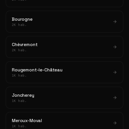
Bourogne
2K hab.
Chèvremont
2K hab.
Rougemont-le-Château
1K hab.
Joncherey
1K hab.
Meroux-Moval
1K hab.