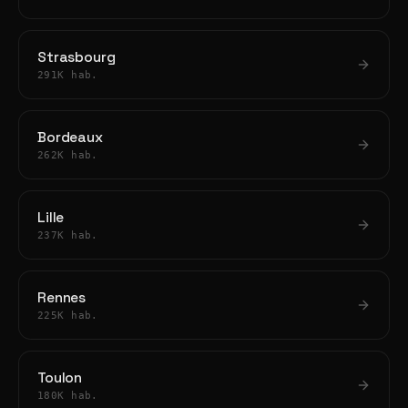
Strasbourg
291K hab.
Bordeaux
262K hab.
Lille
237K hab.
Rennes
225K hab.
Toulon
180K hab.