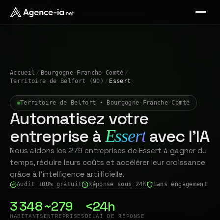
Accueil
/
Bourgogne-Franche-Comté
/
Territoire de Belfort (90)
/
Essert
Territoire de Belfort • Bourgogne-Franche-Comté
Automatisez votre
entreprise à
avec l'IA
Essert
Nous aidons les 279 entreprises de Essert à gagner du
temps, réduire leurs coûts et accélérer leur croissance
grâce à l'intelligence artificielle.
Audit 100% gratuit
Réponse sous 24h
Sans engagement
3 348
~279
<24h
HABITANTS
ENTREPRISES
DÉLAI DE RÉPONSE