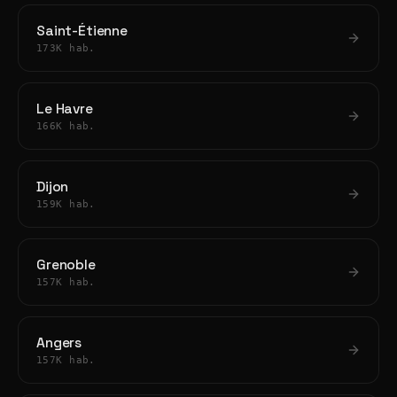
Saint-Étienne
173K hab.
Le Havre
166K hab.
Dijon
159K hab.
Grenoble
157K hab.
Angers
157K hab.