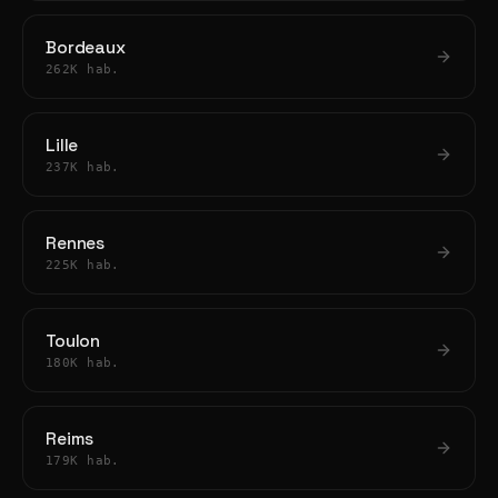
Bordeaux
262K hab.
Lille
237K hab.
Rennes
225K hab.
Toulon
180K hab.
Reims
179K hab.