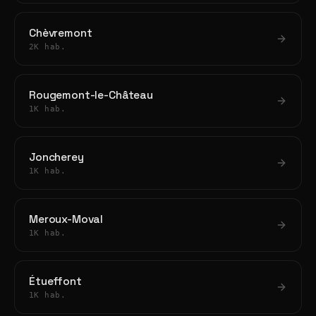
Chèvremont
2K hab.
Rougemont-le-Château
1K hab.
Joncherey
1K hab.
Meroux-Moval
1K hab.
Étueffont
1K hab.