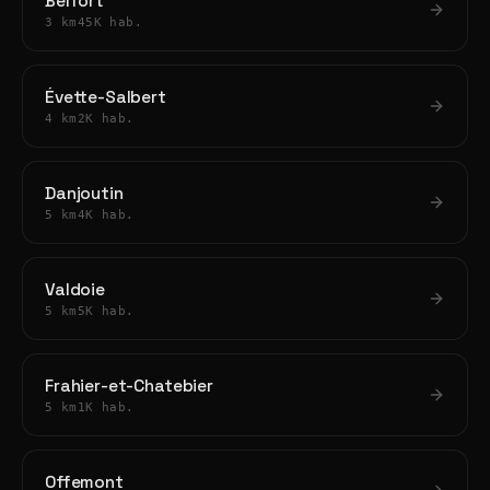
Belfort
3 km
45K hab.
Évette-Salbert
4 km
2K hab.
Danjoutin
5 km
4K hab.
Valdoie
5 km
5K hab.
Frahier-et-Chatebier
5 km
1K hab.
Offemont