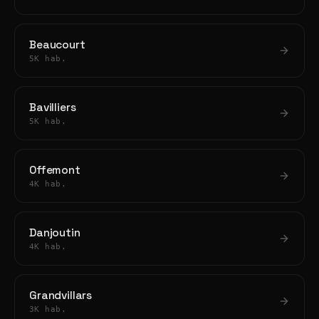
Beaucourt
5K hab.
Bavilliers
5K hab.
Offemont
4K hab.
Danjoutin
4K hab.
Grandvillars
3K hab.