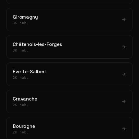
Giromagny
3K hab.
Châtenois-les-Forges
3K hab.
Évette-Salbert
2K hab.
Cravanche
2K hab.
Bourogne
2K hab.