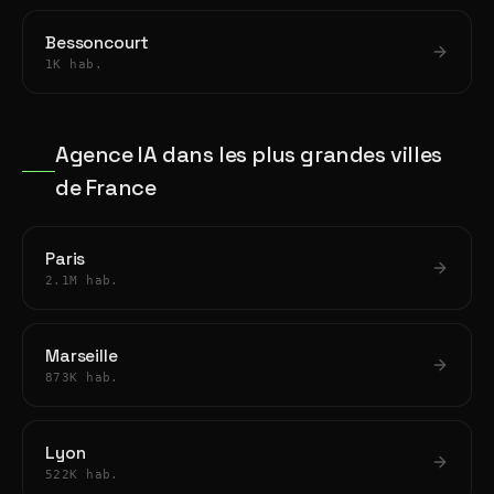
Bessoncourt
1K hab.
Agence IA dans les plus grandes villes
de France
Paris
2.1M hab.
Marseille
873K hab.
Lyon
522K hab.