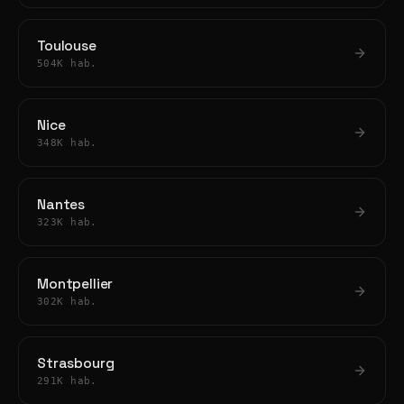
Toulouse
504K hab.
Nice
348K hab.
Nantes
323K hab.
Montpellier
302K hab.
Strasbourg
291K hab.