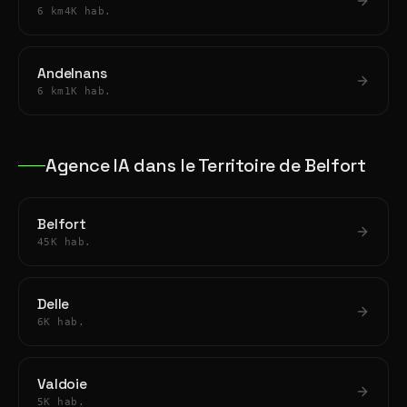
6 km
4K hab.
Andelnans
6 km
1K hab.
Agence IA dans le Territoire de Belfort
Belfort
45K hab.
Delle
6K hab.
Valdoie
5K hab.