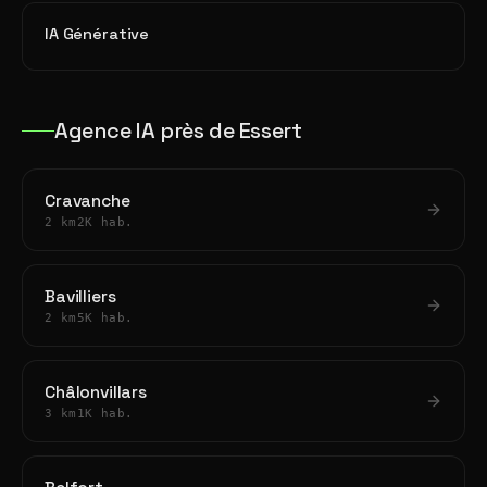
IA Générative
Agence IA près de Essert
Cravanche
2 km
2K hab.
Bavilliers
2 km
5K hab.
Châlonvillars
3 km
1K hab.