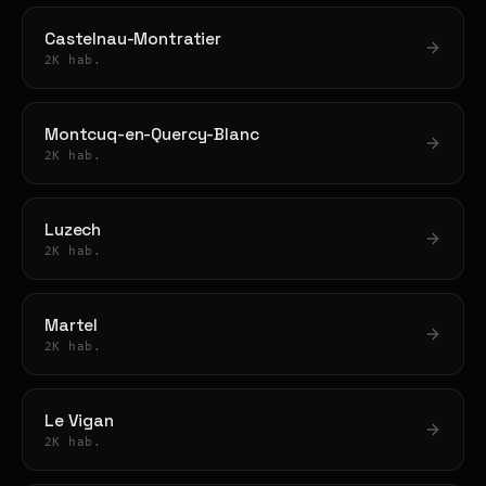
Castelnau-Montratier
2K hab.
Montcuq-en-Quercy-Blanc
2K hab.
Luzech
2K hab.
Martel
2K hab.
Le Vigan
2K hab.