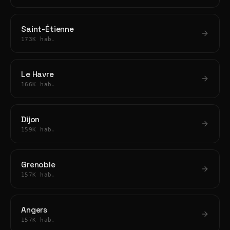
Saint-Étienne
173K hab.
Le Havre
166K hab.
Dijon
159K hab.
Grenoble
157K hab.
Angers
157K hab.