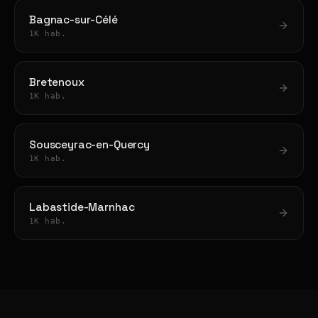
Bagnac-sur-Célé
1K hab.
Bretenoux
1K hab.
Sousceyrac-en-Quercy
1K hab.
Labastide-Marnhac
1K hab.