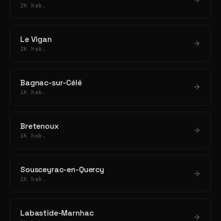
2K hab.
Le Vigan
2K hab.
Bagnac-sur-Célé
1K hab.
Bretenoux
1K hab.
Sousceyrac-en-Quercy
1K hab.
Labastide-Marnhac