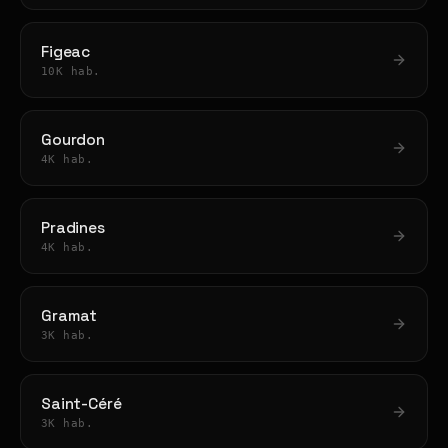
Figeac
10K hab.
Gourdon
4K hab.
Pradines
4K hab.
Gramat
3K hab.
Saint-Céré
3K hab.