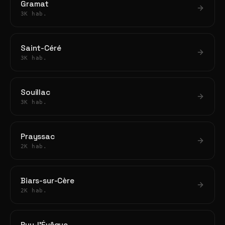
Gramat
3K hab.
Saint-Céré
3K hab.
Souillac
3K hab.
Prayssac
2K hab.
Biars-sur-Cère
2K hab.