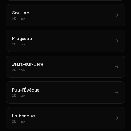
Souillac
3K hab.
Prayssac
2K hab.
Biars-sur-Cère
2K hab.
Puy-l'Évêque
2K hab.
Lalbenque
2K hab.