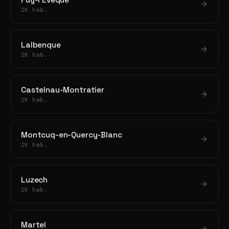
Puy-l'Évêque
2K hab.
Lalbenque
2K hab.
Castelnau-Montratier
2K hab.
Montcuq-en-Quercy-Blanc
2K hab.
Luzech
2K hab.
Martel