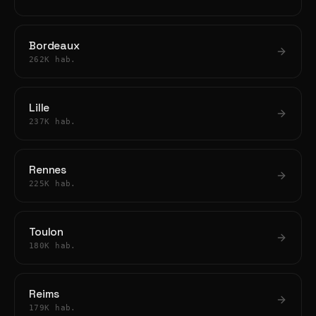
Bordeaux
262K hab.
Lille
237K hab.
Rennes
225K hab.
Toulon
180K hab.
Reims
179K hab.