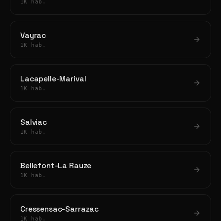
1K hab.
Vayrac
1K hab.
Lacapelle-Marival
1K hab.
Salviac
1K hab.
Bellefont-La Rauze
1K hab.
Cressensac-Sarrazac
1K hab.