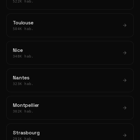
522K hab.
Toulouse
504K hab.
Nice
348K hab.
Nantes
323K hab.
Montpellier
302K hab.
Strasbourg
291K hab.