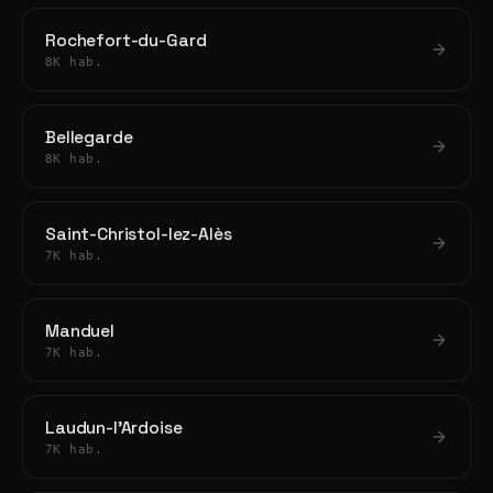
Rochefort-du-Gard
8K hab.
Bellegarde
8K hab.
Saint-Christol-lez-Alès
7K hab.
Manduel
7K hab.
Laudun-l'Ardoise
7K hab.