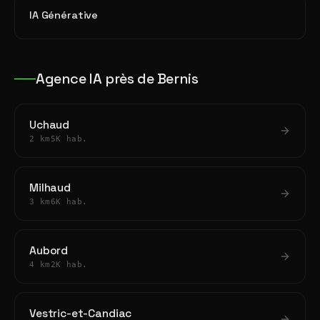
IA Générative
Agence IA près de Bernis
Uchaud
2 km
5K hab.
Milhaud
3 km
6K hab.
Aubord
4 km
2K hab.
Vestric-et-Candiac