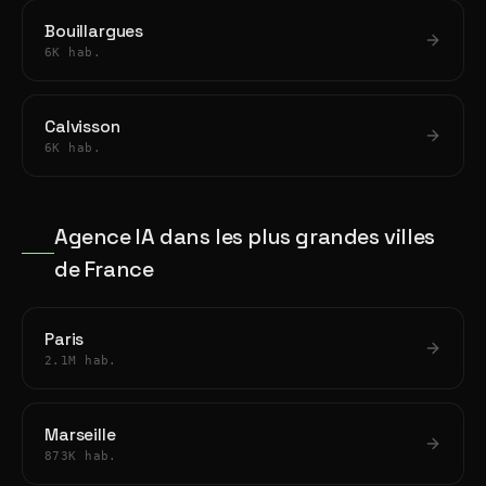
Bouillargues
6K hab.
Calvisson
6K hab.
Agence IA dans les plus grandes villes
de France
Paris
2.1M hab.
Marseille
873K hab.