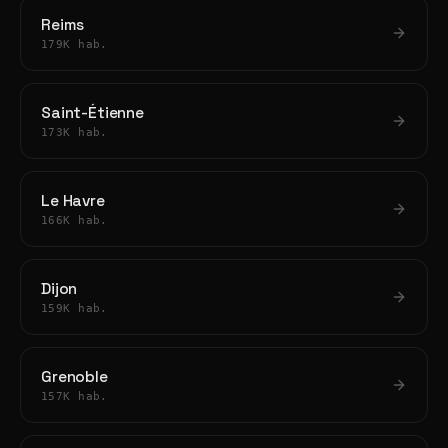
Reims
179K hab.
Saint-Étienne
173K hab.
Le Havre
166K hab.
Dijon
159K hab.
Grenoble
157K hab.