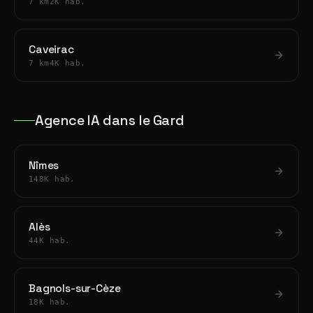
7 km
2K hab.
Caveirac
7 km
4K hab.
Agence IA dans le Gard
Nîmes
148K hab.
Alès
44K hab.
Bagnols-sur-Cèze
18K hab.