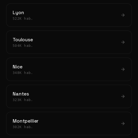
Lyon
522K hab.
Toulouse
504K hab.
Nice
348K hab.
Nantes
323K hab.
Montpellier
302K hab.