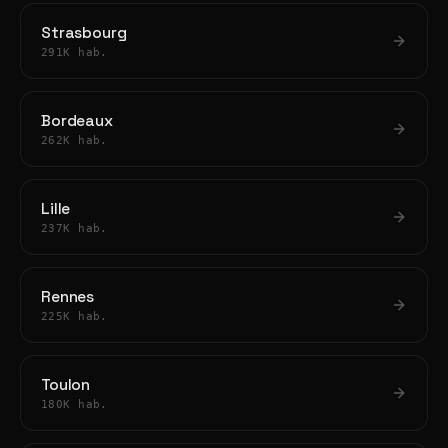
Strasbourg
291K hab.
Bordeaux
262K hab.
Lille
237K hab.
Rennes
225K hab.
Toulon
180K hab.