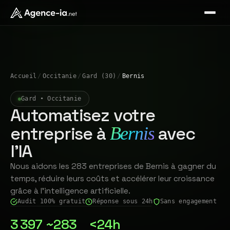
Accueil
/
Occitanie
/
Gard (30)
/
Bernis
Gard • Occitanie
Automatisez votre
entreprise à
avec
Bernis
l'IA
Nous aidons les 283 entreprises de Bernis à gagner du
temps, réduire leurs coûts et accélérer leur croissance
grâce à l'intelligence artificielle.
Audit 100% gratuit
Réponse sous 24h
Sans engagement
3 397
~283
<24h