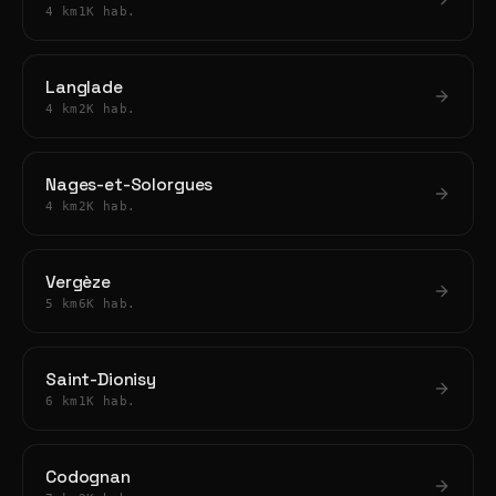
4 km
1K hab.
Langlade
4 km
2K hab.
Nages-et-Solorgues
4 km
2K hab.
Vergèze
5 km
6K hab.
Saint-Dionisy
6 km
1K hab.
Codognan