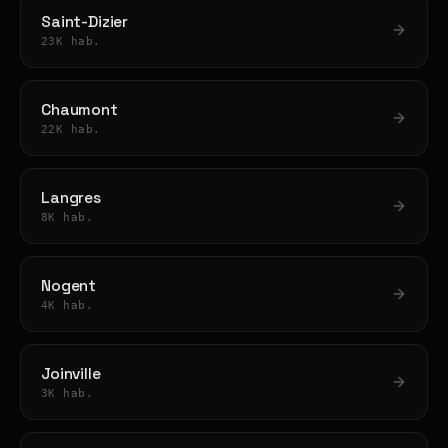
Saint-Dizier
23K hab.
Chaumont
22K hab.
Langres
8K hab.
Nogent
4K hab.
Joinville
3K hab.