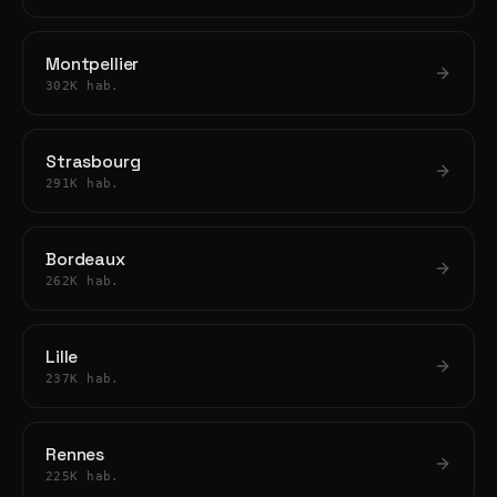
Montpellier
302K hab.
Strasbourg
291K hab.
Bordeaux
262K hab.
Lille
237K hab.
Rennes
225K hab.