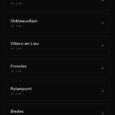
2K hab.
Châteauvillain
2K hab.
Villiers-en-Lieu
1K hab.
Froncles
1K hab.
Rolampont
1K hab.
Biesles