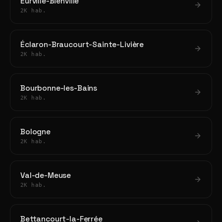
Eurville-Bienville
2K hab.
Éclaron-Braucourt-Sainte-Livière
2K hab.
Bourbonne-les-Bains
2K hab.
Bologne
2K hab.
Val-de-Meuse
2K hab.
Bettancourt-la-Ferrée