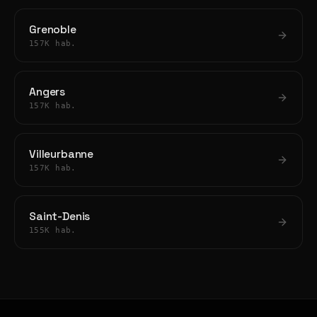
Grenoble
157K hab.
Angers
157K hab.
Villeurbanne
157K hab.
Saint-Denis
155K hab.