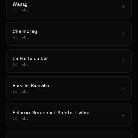
Wassy
3K hab.
Chalindrey
2K hab.
La Porte du Der
2K hab.
Eurville-Bienville
2K hab.
Éclaron-Braucourt-Sainte-Livière
2K hab.