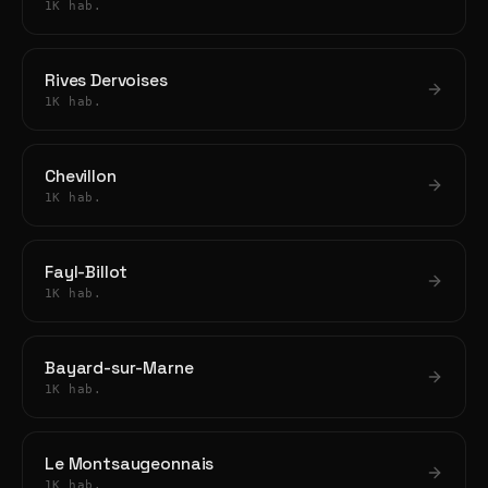
1K hab.
Rives Dervoises
1K hab.
Chevillon
1K hab.
Fayl-Billot
1K hab.
Bayard-sur-Marne
1K hab.
Le Montsaugeonnais
1K hab.