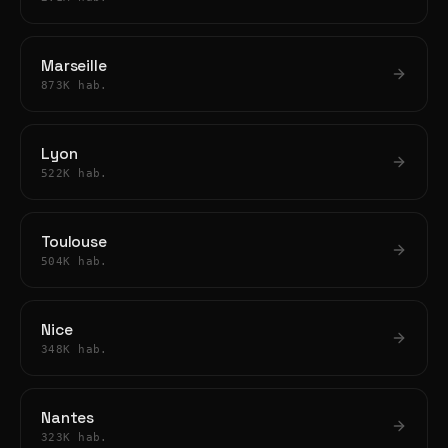
Marseille
873K hab.
Lyon
522K hab.
Toulouse
504K hab.
Nice
348K hab.
Nantes
323K hab.