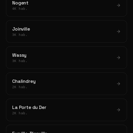
Nogent
4K hab.
Joinville
3K hab.
Wassy
3K hab.
Chalindrey
2K hab.
La Porte du Der
2K hab.