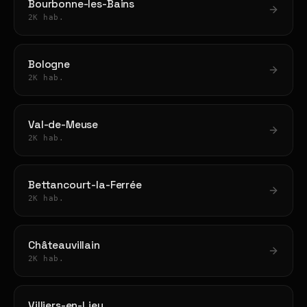
Bourbonne-les-Bains
2K hab.
Bologne
2K hab.
Val-de-Meuse
2K hab.
Bettancourt-la-Ferrée
2K hab.
Châteauvillain
2K hab.
Villiers-en-Lieu