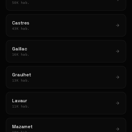
50K hab.
Castres
43K hab.
Gaillac
16K hab.
Graulhet
13K hab.
Lavaur
11K hab.
Mazamet