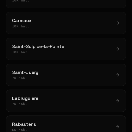
10K hab.
Carmaux
10K hab.
Saint-Sulpice-la-Pointe
10K hab.
Saint-Juéry
7K hab.
Labruguière
7K hab.
Rabastens
6K hab.