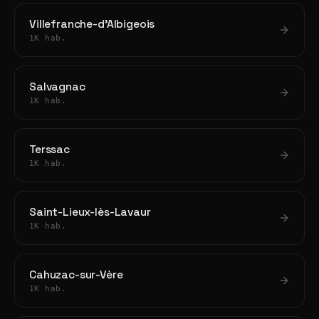
Villefranche-d'Albigeois
1K hab.
Salvagnac
1K hab.
Terssac
1K hab.
Saint-Lieux-lès-Lavaur
1K hab.
Cahuzac-sur-Vère
1K hab.