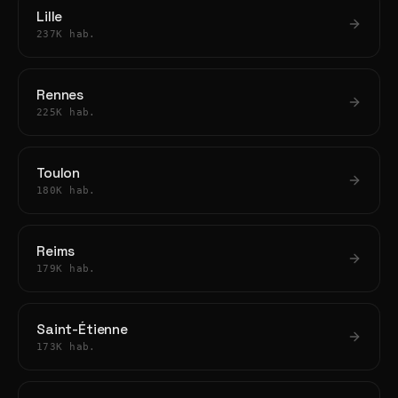
Lille
237K hab.
Rennes
225K hab.
Toulon
180K hab.
Reims
179K hab.
Saint-Étienne
173K hab.