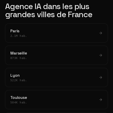
Agence IA dans les plus
grandes villes de France
Paris
2.1M hab.
Marseille
873K hab.
Lyon
522K hab.
Toulouse
504K hab.