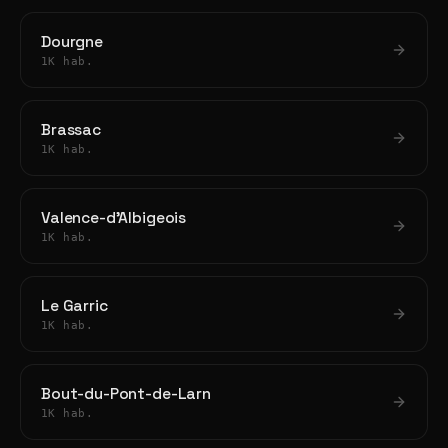
Dourgne
1K hab.
Brassac
1K hab.
Valence-d'Albigeois
1K hab.
Le Garric
1K hab.
Bout-du-Pont-de-Larn
1K hab.