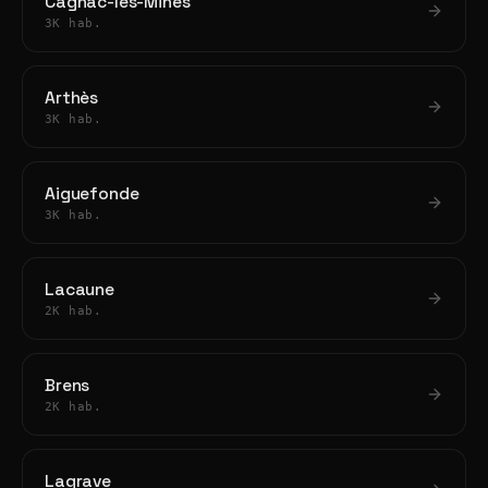
Cagnac-les-Mines
3K hab.
Arthès
3K hab.
Aiguefonde
3K hab.
Lacaune
2K hab.
Brens
2K hab.
Lagrave