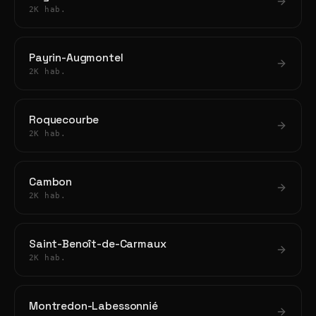
2K hab.
Payrin-Augmontel
2K hab.
Roquecourbe
2K hab.
Cambon
2K hab.
Saint-Benoît-de-Carmaux
2K hab.
Montredon-Labessonnié