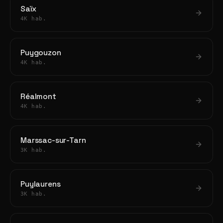
Saïx
4K hab.
Puygouzon
4K hab.
Réalmont
4K hab.
Marssac-sur-Tarn
3K hab.
Puylaurens
3K hab.