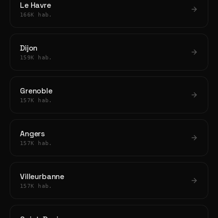
Le Havre
166K hab.
Dijon
159K hab.
Grenoble
157K hab.
Angers
157K hab.
Villeurbanne
157K hab.