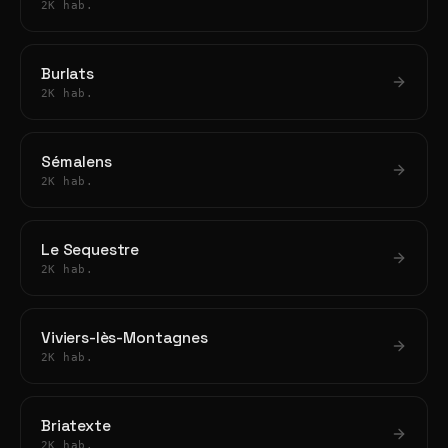
2K hab.
Burlats
2K hab.
Sémalens
2K hab.
Le Sequestre
2K hab.
Viviers-lès-Montagnes
2K hab.
Briatexte
2K hab.