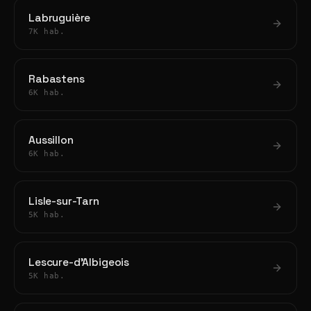
Labruguière
7K hab.
Rabastens
6K hab.
Aussillon
6K hab.
Lisle-sur-Tarn
5K hab.
Lescure-d'Albigeois
5K hab.