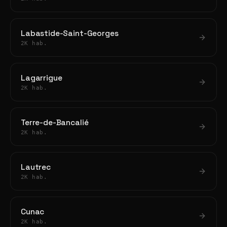
Labastide-Saint-Georges
2K hab.
Lagarrigue
2K hab.
Terre-de-Bancalié
2K hab.
Lautrec
2K hab.
Cunac
2K hab.