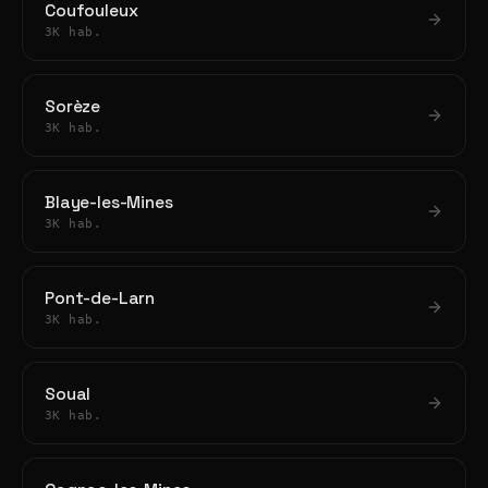
Coufouleux
3K hab.
Sorèze
3K hab.
Blaye-les-Mines
3K hab.
Pont-de-Larn
3K hab.
Soual
3K hab.