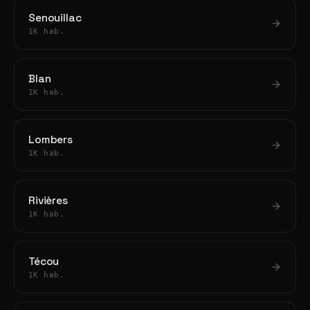
Senouillac
1K hab.
Blan
1K hab.
Lombers
1K hab.
Rivières
1K hab.
Técou
1K hab.