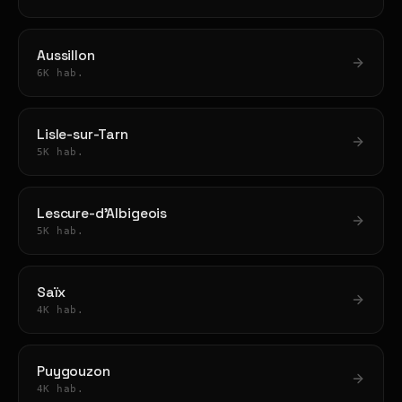
Aussillon
6K hab.
Lisle-sur-Tarn
5K hab.
Lescure-d'Albigeois
5K hab.
Saïx
4K hab.
Puygouzon
4K hab.