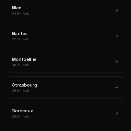
Nice
348K hab.
Nantes
323K hab.
Montpellier
302K hab.
Strasbourg
291K hab.
Bordeaux
262K hab.