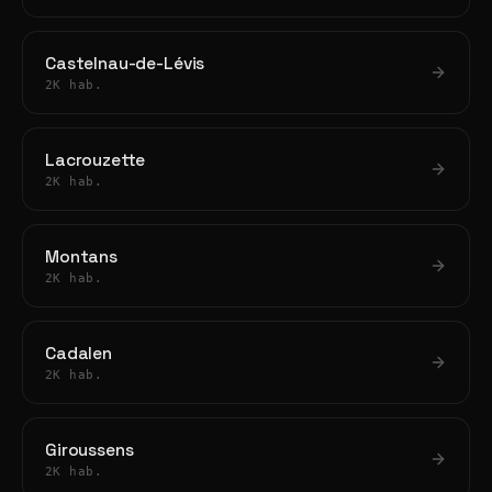
Castelnau-de-Lévis
2K hab.
Lacrouzette
2K hab.
Montans
2K hab.
Cadalen
2K hab.
Giroussens
2K hab.