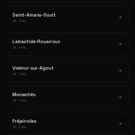
Saint-Amans-Soult
2K hab.
Labastide-Rouairoux
1K hab.
Vielmur-sur-Agout
1K hab.
Monestiés
1K hab.
Fréjairolles
1K hab.