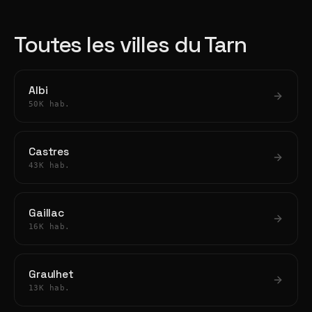
Toutes les villes du Tarn
Albi
50K hab.
Castres
43K hab.
Gaillac
16K hab.
Graulhet
13K hab.