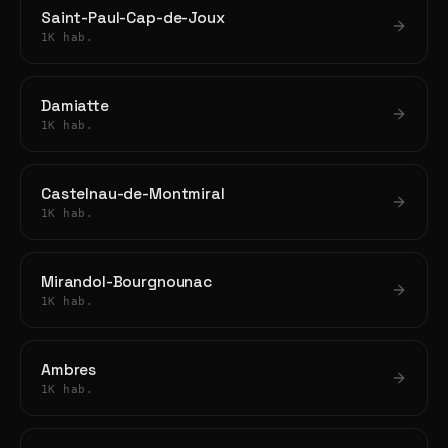
Saint-Paul-Cap-de-Joux
1K hab.
Damiatte
1K hab.
Castelnau-de-Montmiral
1K hab.
Mirandol-Bourgnounac
1K hab.
Ambres
1K hab.