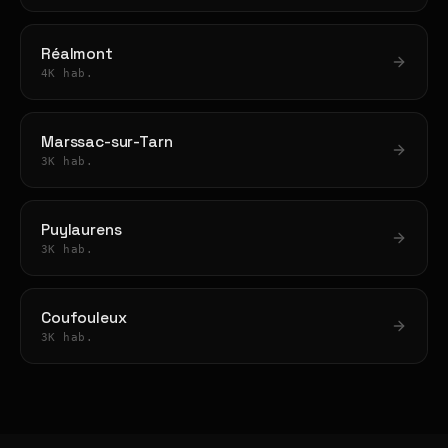
Réalmont
4K hab.
Marssac-sur-Tarn
3K hab.
Puylaurens
3K hab.
Coufouleux
3K hab.