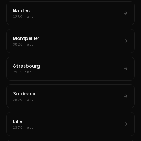
Nantes
323K hab.
Montpellier
302K hab.
Strasbourg
291K hab.
Bordeaux
262K hab.
Lille
237K hab.