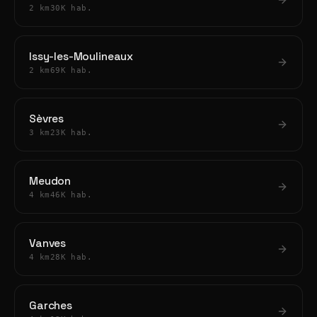
2 km
30K hab.
Issy-les-Moulineaux
2 km
69K hab.
Sèvres
3 km
23K hab.
Meudon
4 km
46K hab.
Vanves
4 km
28K hab.
Garches