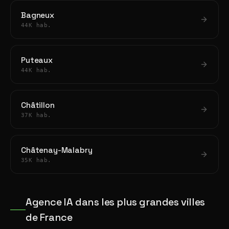
Bagneux
44K hab.
Puteaux
44K hab.
Châtillon
37K hab.
Châtenay-Malabry
35K hab.
Agence IA dans les plus grandes villes
de France