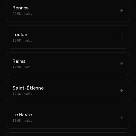
Rennes
225K hab.
Toulon
180K hab.
Reims
179K hab.
Saint-Étienne
173K hab.
Le Havre
166K hab.