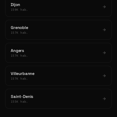
Dijon
159K hab.
Grenoble
157K hab.
Angers
157K hab.
Villeurbanne
157K hab.
Saint-Denis
155K hab.