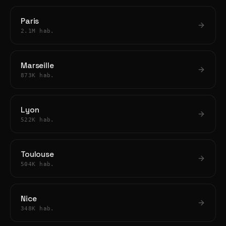
Paris
2.1M hab.
Marseille
873K hab.
Lyon
522K hab.
Toulouse
504K hab.
Nice
348K hab.