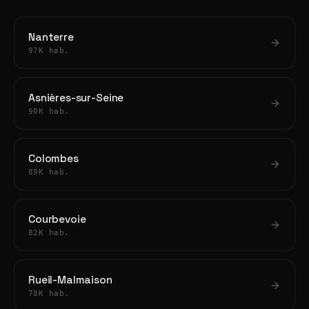
Nanterre
97K hab.
Asnières-sur-Seine
90K hab.
Colombes
89K hab.
Courbevoie
82K hab.
Rueil-Malmaison
78K hab.