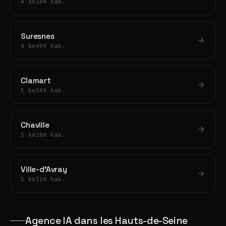
4 km
18K hab.
Suresnes
4 km
49K hab.
Clamart
5 km
54K hab.
Chaville
5 km
20K hab.
Ville-d'Avray
5 km
11K hab.
Agence IA dans les Hauts-de-Seine