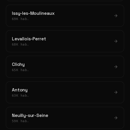
Issy-les-Moulineaux
69K hab.
Levallois-Perret
68K hab.
Clichy
65K hab.
Antony
63K hab.
Neuilly-sur-Seine
59K hab.