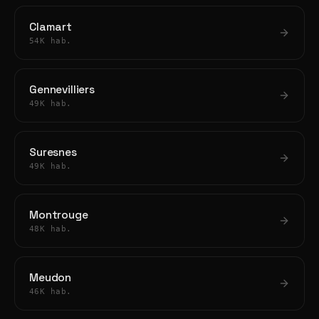
Clamart
54K hab.
Gennevilliers
49K hab.
Suresnes
49K hab.
Montrouge
48K hab.
Meudon
46K hab.