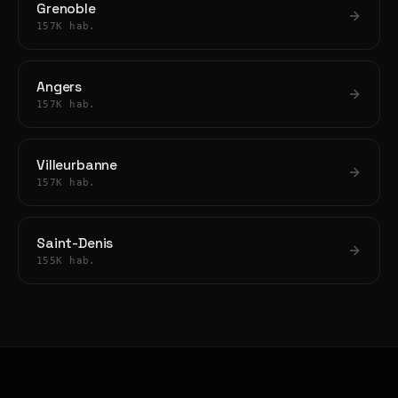
Grenoble
157K hab.
Angers
157K hab.
Villeurbanne
157K hab.
Saint-Denis
155K hab.