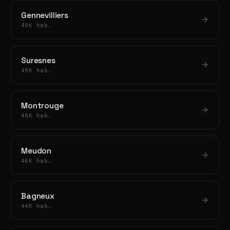
Gennevilliers
49K hab.
Suresnes
49K hab.
Montrouge
48K hab.
Meudon
46K hab.
Bagneux
44K hab.