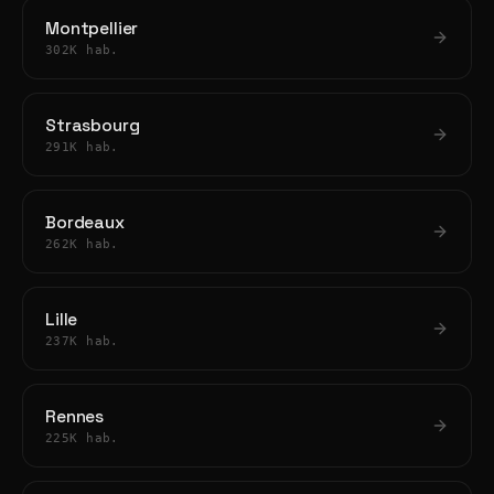
Montpellier
302K hab.
Strasbourg
291K hab.
Bordeaux
262K hab.
Lille
237K hab.
Rennes
225K hab.