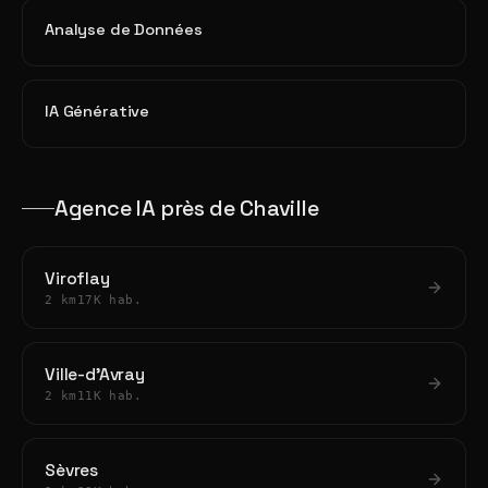
Analyse de Données
IA Générative
Agence IA près de Chaville
Viroflay
2 km
17K hab.
Ville-d'Avray
2 km
11K hab.
Sèvres