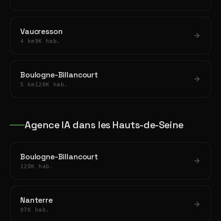
Vaucresson
4 km
9K hab.
Boulogne-Billancourt
5 km
120K hab.
Agence IA dans les Hauts-de-Seine
Boulogne-Billancourt
120K hab.
Nanterre
97K hab.