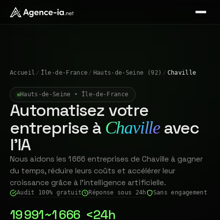
Accueil
/
Île-de-France
/
Hauts-de-Seine (92)
/
Chaville
Hauts-de-Seine • Île-de-France
Automatisez votre
entreprise à
avec
Chaville
l'IA
Nous aidons les 1 666 entreprises de Chaville à gagner
du temps, réduire leurs coûts et accélérer leur
croissance grâce à l'intelligence artificielle.
Audit 100% gratuit
Réponse sous 24h
Sans engagement
19 991
~1 666
<24h