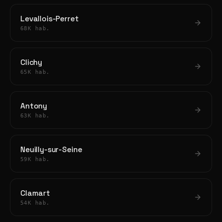
Levallois-Perret
68K hab.
Clichy
65K hab.
Antony
63K hab.
Neuilly-sur-Seine
59K hab.
Clamart
54K hab.