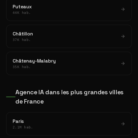
Puteaux
44K hab.
Châtillon
37K hab.
Châtenay-Malabry
35K hab.
Agence IA dans les plus grandes villes
de France
Paris
2.1M hab.