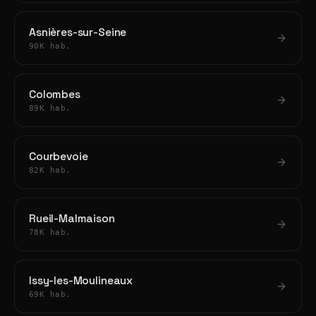
Asnières-sur-Seine
90K hab.
Colombes
89K hab.
Courbevoie
82K hab.
Rueil-Malmaison
78K hab.
Issy-les-Moulineaux
69K hab.