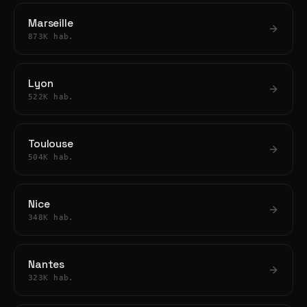
Marseille
873K hab.
Lyon
522K hab.
Toulouse
504K hab.
Nice
348K hab.
Nantes
323K hab.