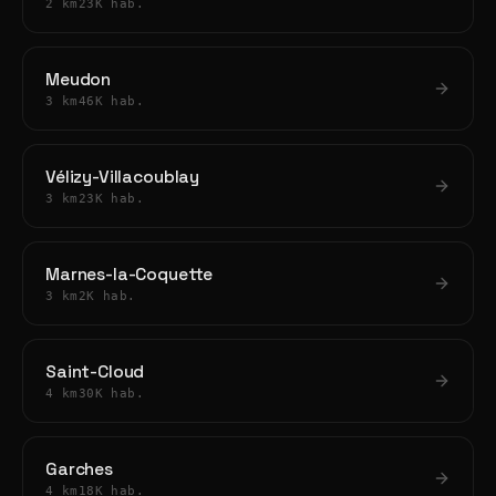
2 km
23K hab.
Meudon
3 km
46K hab.
Vélizy-Villacoublay
3 km
23K hab.
Marnes-la-Coquette
3 km
2K hab.
Saint-Cloud
4 km
30K hab.
Garches
4 km
18K hab.