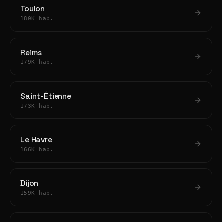
Toulon
180K hab.
Reims
179K hab.
Saint-Étienne
173K hab.
Le Havre
166K hab.
Dijon
159K hab.