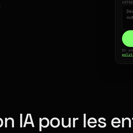
VOTR
t
En so
polit
n IA pour les en