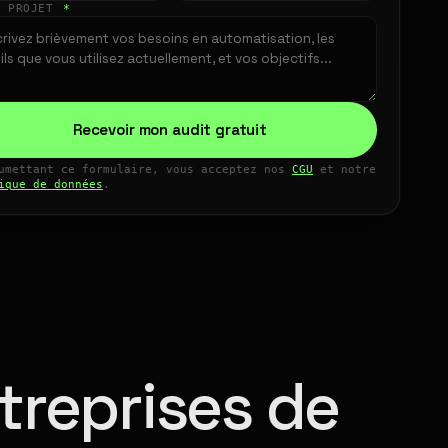
E PROJET
*
Recevoir mon audit gratuit
umettant ce formulaire, vous acceptez nos
CGU
et notre
ique de données
.
treprises de