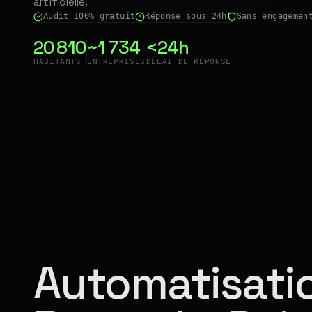
artificielle.
Audit 100% gratuit
Réponse sous 24h
Sans engagemen
20 810
~1 734
<24h
HABITANTS
ENTREPRISES
DÉLAI DE RÉPONSE
Automatisatio