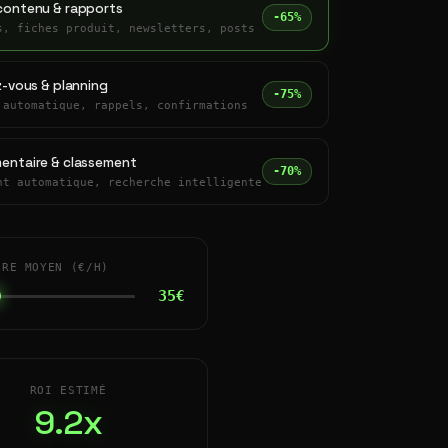
contenu & rapports
-65%
s, fiches produit, newsletters, posts
z-vous & planning
-75%
 automatique, rappels, confirmations
entaire & classement
-70%
nt automatique, recherche intelligente
IRE MOYEN (€/H)
35€
ROI ESTIMÉ
9.2x