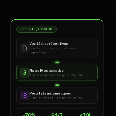
COMMENT ÇA MARCHE
Vos tâches répétitives
Emails, factures, relances,
reporting...
Notre IA automatise
Traitement intelligent 24h/24
Résultats automatiques
Plus de temps, moins de coûts
-70%
24/7
<30j