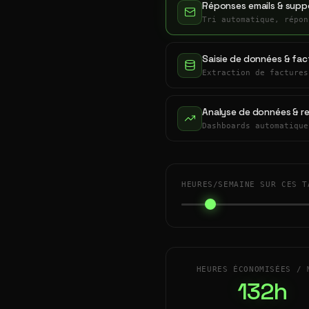
Réponses emails & suppo
Tri automatique, répon
Saisie de données & fac
Extraction de factures
Analyse de données & r
Dashboards automatique
HEURES/SEMAINE SUR CES T
HEURES ÉCONOMISÉES / 
132h