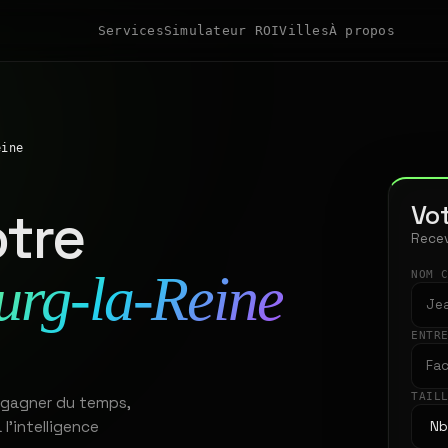
Services
Simulateur ROI
Villes
À propos
eine
Vot
tre
Recev
urg-la-Reine
NOM 
ENTR
TAIL
à gagner du temps,
 l'intelligence