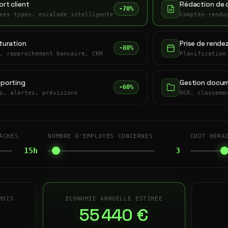
rt client
Rédaction de 
-70%
ses types, escalade intelligente
Comptes-rendu
turation
Prise de rende
-80%
, rapprochement bancaire, CRM
Planification
eporting
Gestion docum
-60%
s, alertes, prévisions
OCR, classeme
ÂCHES
NOMBRE D'EMPLOYÉS CONCERNÉS
COÛT HORA
15h
3
MOIS
ÉCONOMIE ANNUELLE ESTIMÉE
55 440 €