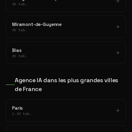
3K hab.
Miramont-de-Guyenne
3K hab.
Bias
3K hab.
Agence IA dans les plus grandes villes
de France
Paris
2.1M hab.