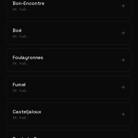
Bon-Encontre
6K hab.
Boé
6K hab.
Foulayronnes
5K hab.
Fumel
5K hab.
Casteljaloux
5K hab.