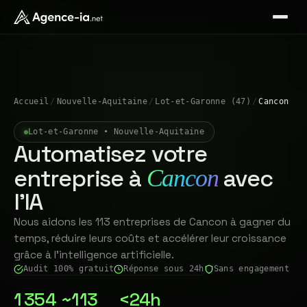
Accueil
/
Nouvelle-Aquitaine
/
Lot-et-Garonne (47)
/
Cancon
Lot-et-Garonne • Nouvelle-Aquitaine
Automatisez votre
entreprise à
avec
Cancon
l'IA
Nous aidons les 113 entreprises de Cancon à gagner du
temps, réduire leurs coûts et accélérer leur croissance
grâce à l'intelligence artificielle.
Audit 100% gratuit
Réponse sous 24h
Sans engagement
1 354
~113
<24h