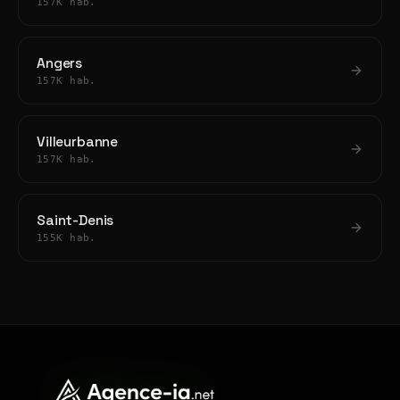
157K hab.
Angers
157K hab.
Villeurbanne
157K hab.
Saint-Denis
155K hab.