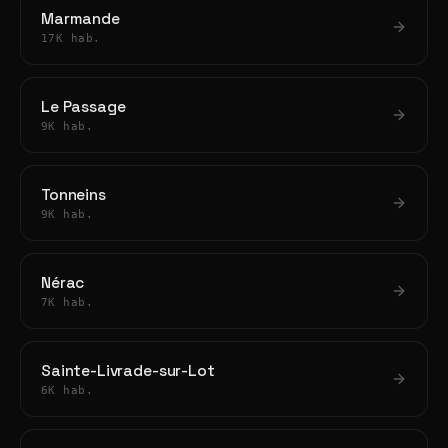
Marmande
17K hab.
Le Passage
9K hab.
Tonneins
9K hab.
Nérac
7K hab.
Sainte-Livrade-sur-Lot
6K hab.