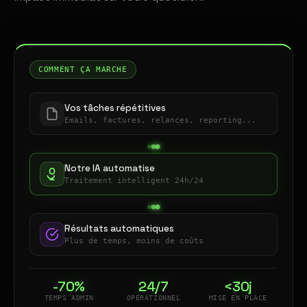
COMMENT ÇA MARCHE
Vos tâches répétitives
Emails, factures, relances, reporting...
Notre IA automatise
Traitement intelligent 24h/24
Résultats automatiques
Plus de temps, moins de coûts
-70%
24/7
<30j
TEMPS ADMIN
OPÉRATIONNEL
MISE EN PLACE