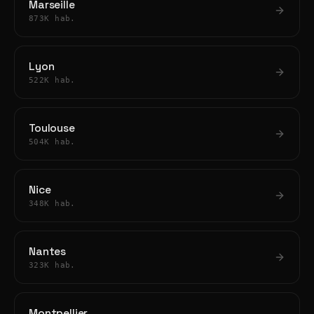
Marseille
873K hab.
Lyon
522K hab.
Toulouse
504K hab.
Nice
348K hab.
Nantes
323K hab.
Montpellier