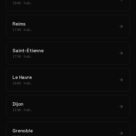
180K hab.
Reims
179K hab.
Saint-Étienne
173K hab.
Le Havre
166K hab.
Dijon
159K hab.
Grenoble