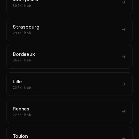
302K hab.
Strasbourg
291K hab.
Bordeaux
262K hab.
Lille
237K hab.
Rennes
225K hab.
Toulon