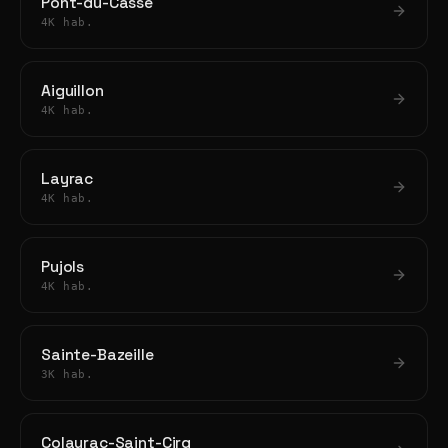
Pont-du-Casse
4K hab.
Aiguillon
4K hab.
Layrac
4K hab.
Pujols
4K hab.
Sainte-Bazeille
3K hab.
Colayrac-Saint-Cirq