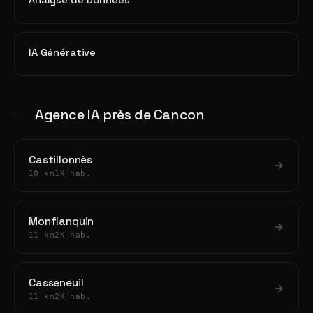
Analyse de Données
IA Générative
Agence IA près de Cancon
Castillonnès
10 km
1K hab.
Monflanquin
11 km
2K hab.
Casseneuil
11 km
2K hab.