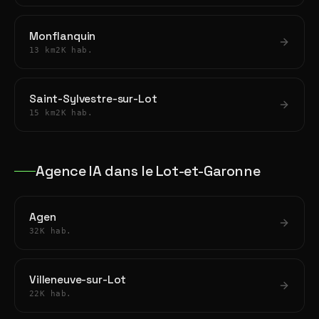
Monflanquin
13 km
2K hab.
Saint-Sylvestre-sur-Lot
15 km
2K hab.
Agence IA dans le Lot-et-Garonne
Agen
32K hab.
Villeneuve-sur-Lot
22K hab.