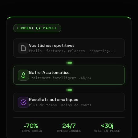
COMMENT ÇA MARCHE
Vos tâches répétitives
Emails, factures, relances, reporting...
Notre IA automatise
Traitement intelligent 24h/24
Résultats automatiques
Plus de temps, moins de coûts
-70%
24/7
<30j
TEMPS ADMIN
OPÉRATIONNEL
MISE EN PLACE