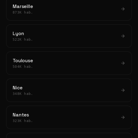
Marseille
873K hab.
Lyon
522K hab.
Toulouse
504K hab.
Nice
348K hab.
Nantes
323K hab.