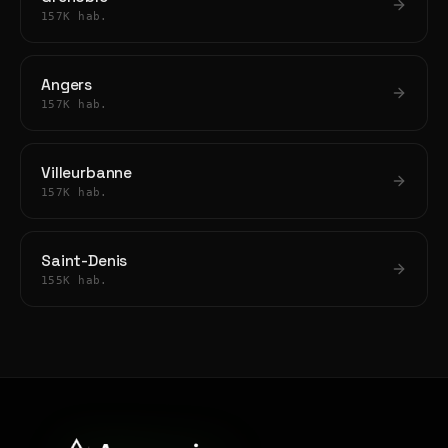
157K hab.
Angers
157K hab.
Villeurbanne
157K hab.
Saint-Denis
155K hab.