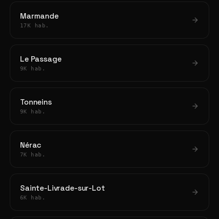
Marmande
17K hab.
Le Passage
9K hab.
Tonneins
9K hab.
Nérac
7K hab.
Sainte-Livrade-sur-Lot
6K hab.