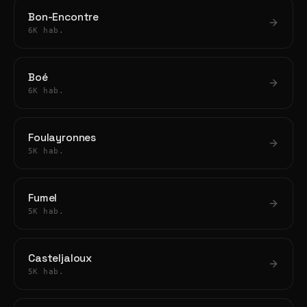
Bon-Encontre
6K hab.
Boé
6K hab.
Foulayronnes
5K hab.
Fumel
5K hab.
Casteljaloux
5K hab.