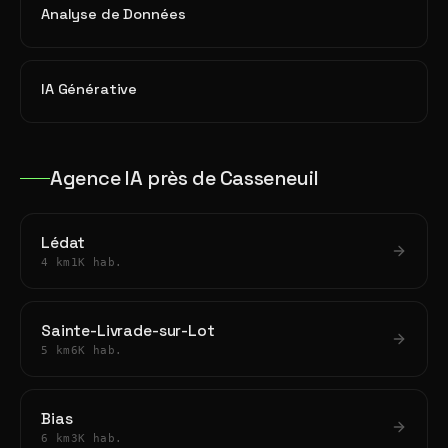
Analyse de Données
IA Générative
Agence IA près de Casseneuil
Lédat
4 km
1K hab.
Sainte-Livrade-sur-Lot
5 km
6K hab.
Bias
6 km
3K hab.