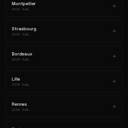
Montpellier
302K hab.
Strasbourg
291K hab.
Bordeaux
262K hab.
Lille
237K hab.
Rennes
225K hab.