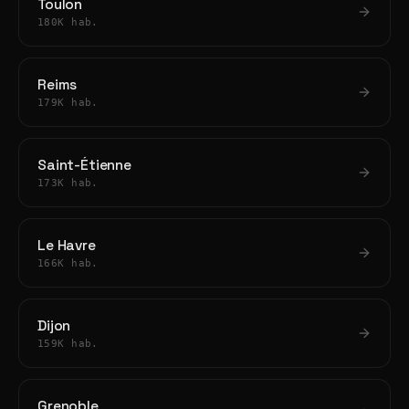
Toulon
180K hab.
Reims
179K hab.
Saint-Étienne
173K hab.
Le Havre
166K hab.
Dijon
159K hab.
Grenoble