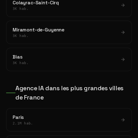
Colayrac-Saint-Cirq
3K hab.
Miramont-de-Guyenne
3K hab.
Bias
3K hab.
Agence IA dans les plus grandes villes
de France
Paris
2.1M hab.