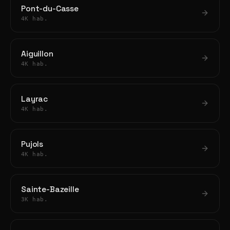
Pont-du-Casse
4K hab.
Aiguillon
4K hab.
Layrac
4K hab.
Pujols
4K hab.
Sainte-Bazeille
3K hab.