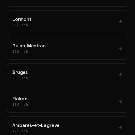
Lormont
23K hab.
Gujan-Mestras
22K hab.
Bruges
20K hab.
Floirac
18K hab.
Ambarès-et-Lagrave
17K hab.