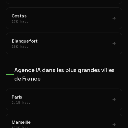
Cestas
17K hab.
Blanquefort
16K hab.
Agence IA dans les plus grandes villes
de France
Paris
2.1M hab.
Marseille
873K hab.