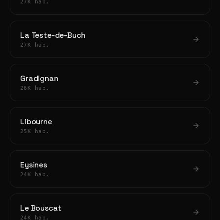
27K hab.
La Teste-de-Buch
27K hab.
Gradignan
26K hab.
Libourne
25K hab.
Eysines
24K hab.
Le Bouscat
24K hab.