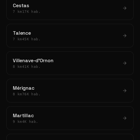
Cestas
7 km
17K hab.
Talence
7 km
45K hab.
Villenave-d'Ornon
8 km
41K hab.
Mérignac
8 km
76K hab.
Martillac
9 km
4K hab.