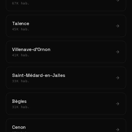
67K hab.
Talence
45K hab.
Villenave-d'Ornon
41K hab.
Saint-Médard-en-Jalles
33K hab.
Bègles
31K hab.
Cenon