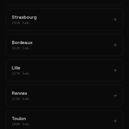
Strasbourg
291K hab.
Bordeaux
262K hab.
Lille
237K hab.
Rennes
225K hab.
Toulon
180K hab.