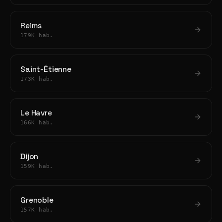
Reims
179K hab.
Saint-Étienne
173K hab.
Le Havre
166K hab.
Dijon
159K hab.
Grenoble
157K hab.