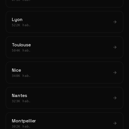
Lyon
522K hab.
Toulouse
504K hab.
Nice
348K hab.
Nantes
323K hab.
Montpellier
302K hab.