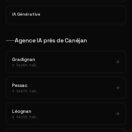
IA Générative
Agence IA près de Canéjan
Gradignan
3 km
26K hab.
Pessac
4 km
67K hab.
Léognan
6 km
11K hab.