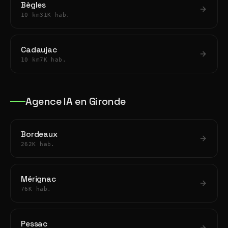
Bègles
10 km
31K hab.
Cadaujac
10 km
7K hab.
Agence IA en Gironde
Bordeaux
262K hab.
Mérignac
76K hab.
Pessac