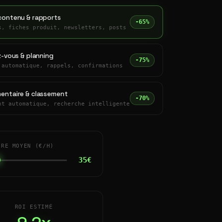
contenu & rapports
-65%
s, fiches produit, newsletters, posts
z-vous & planning
-75%
 automatique, rappels, confirmations
entaire & classement
-70%
nt automatique, recherche intelligente
IRE MOYEN (€/H)
35€
ROI ESTIMÉ