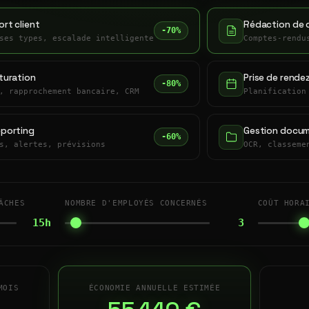
rt client
Rédaction de 
-70%
ses types, escalade intelligente
Comptes-rendu
turation
Prise de rende
-80%
, rapprochement bancaire, CRM
Planification
eporting
Gestion docum
-60%
s, alertes, prévisions
OCR, classeme
ÂCHES
NOMBRE D'EMPLOYÉS CONCERNÉS
COÛT HORA
15h
3
MOIS
ÉCONOMIE ANNUELLE ESTIMÉE