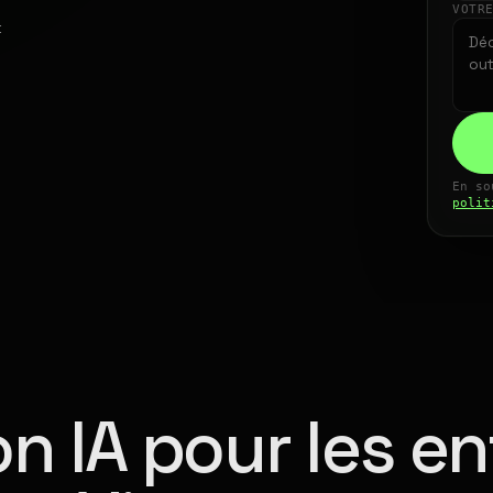
VOTR
t
En so
polit
n IA pour les en