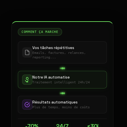
COMMENT ÇA MARCHE
Vos tâches répétitives
Emails, factures, relances,
reporting...
Notre IA automatise
Traitement intelligent 24h/24
Résultats automatiques
Plus de temps, moins de coûts
-70%
24/7
<30j