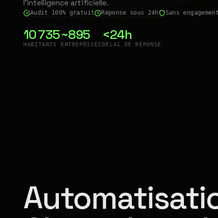
l'intelligence artificielle.
Audit 100% gratuit
Réponse sous 24h
Sans engagemen
10 735
~895
<24h
HABITANTS
ENTREPRISES
DÉLAI DE RÉPONSE
Automatisatio