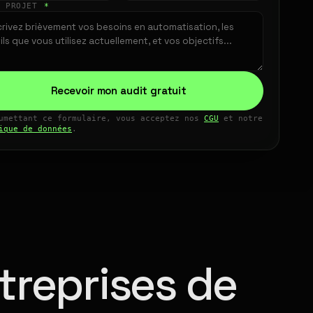
E PROJET
*
Recevoir mon audit gratuit
umettant ce formulaire, vous acceptez nos
CGU
et notre
ique de données
.
treprises de