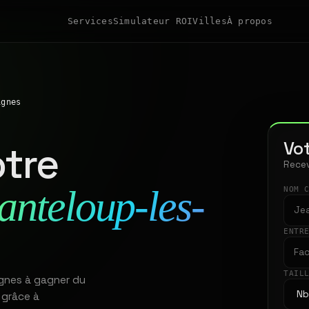
Services
Simulateur ROI
Villes
À propos
ignes
Vot
tre
Recev
anteloup-les-
NOM 
ENTR
TAIL
ignes à gagner du
 grâce à